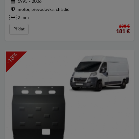
1995 - 2006
motor, převodovka, chladič
2 mm
188 €
Přídat
181
€
-18%