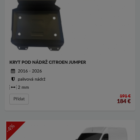
KRYT POD NÁDRŽ CITROEN JUMPER
2016 - 2026
palivová nádrž
2 mm
191 €
Přídat
184
€
-4%