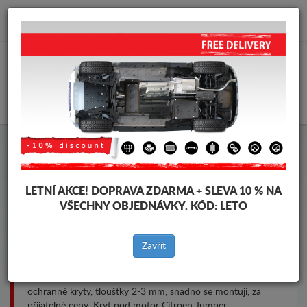
info@krytpodmotor.com
KOŠÍK
Kryt pod motor Citroen Jumper
LETNÍ AKCE!
DOPRAVA ZDARMA + SLEVA 10 % NA
VŠECHNY OBJEDNÁVKY. KÓD:
LETO
Značky vozidel
Značky
vozidel
Zavřít
Kryt pod pro motor a převodovku pro vozidla Citroen,
model Citroen Jumper, pro různé roky výroby. Ocelové
ochranné kryty, tloušťky 2-3 mm, snadno se montují, za
přijatelné ceny. Kryt pod motor Citroen Jumper.