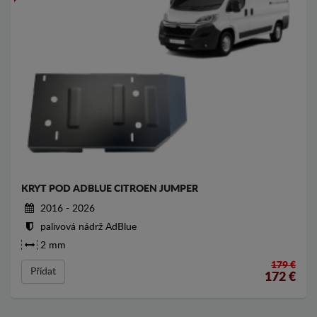
KRYT POD ADBLUE CITROEN JUMPER
2016 - 2026
palivová nádrž AdBlue
2 mm
179 €
Přídat
172
€