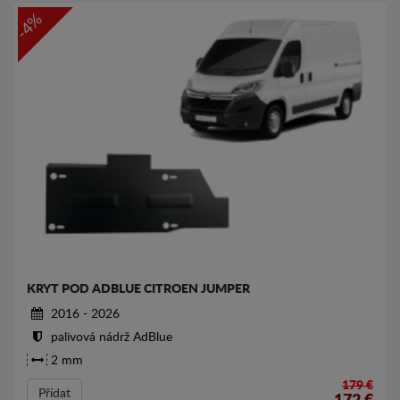
-4%
KRYT POD ADBLUE CITROEN JUMPER
2016 - 2026
palivová nádrž AdBlue
2 mm
179 €
Přídat