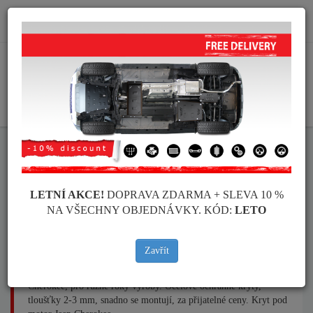
info@krytpodmotor.com
KOŠÍK
Kryt pod motor Jeep Cherokee
LETNÍ AKCE!
DOPRAVA ZDARMA + SLEVA 10 %
NA VŠECHNY OBJEDNÁVKY. KÓD:
LETO
Značky vozidel
Značky
vozidel
Zavřít
Kryt pod pro motor a převodovku pro vozidla Jeep, model Jeep
Cherokee, pro různé roky výroby. Ocelové ochranné kryty,
tloušťky 2-3 mm, snadno se montují, za přijatelné ceny. Kryt pod