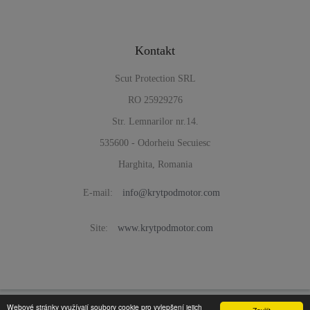
Kontakt
Scut Protection SRL
RO 25929276
Str. Lemnarilor nr.14.
535600 - Odorheiu Secuiesc
Harghita, Romania
E-mail:
info@krytpodmotor.com
Site:
www.krytpodmotor.com
Webové stránky využívají soubory cookie pro vylepšení jejich