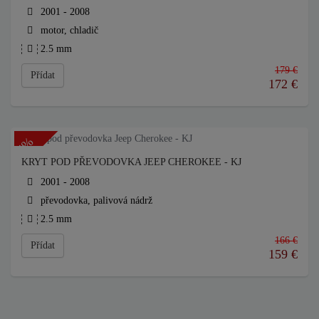
2001 - 2008
motor, chladič
2.5 mm
179 €
Přídat
172
€
-4%
KRYT POD PŘEVODOVKA JEEP CHEROKEE - KJ
2001 - 2008
převodovka, palivová nádrž
2.5 mm
166 €
Přídat
159
€