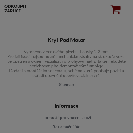
ODKOUPIT
ZÁRUCE
Kryt Pod Motor
Vyrobeno z ocelového plechu, tloušky 2-3 mm.
Pro její fixaci nejsou nutné mechanické zásahy na struktuře vozu.
Je opatřen s oknem vizualizací pro olejovu nádrž, takže nebudete
potřebovat jeho demontáž výměnit oleje.
Dodaní s montážním schématu, schéma která popisuje pozici a
pořadí upevnění upevňovacích prvků.
Sitemap
Informace
Formulář pro vrácení zboží
Reklamační řád