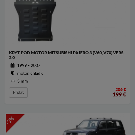
KRYT POD MOTOR MITSUBISHI PAJERO 3 (V60, V70) VERS
2.0
1999 - 2007
motor, chladič
3 mm
206 €
Přídat
199
€
-3%