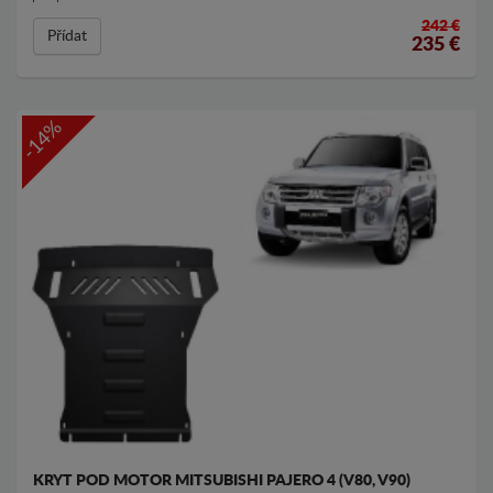
242 €
Přídat
235
€
-14%
KRYT POD MOTOR MITSUBISHI PAJERO 4 (V80, V90)