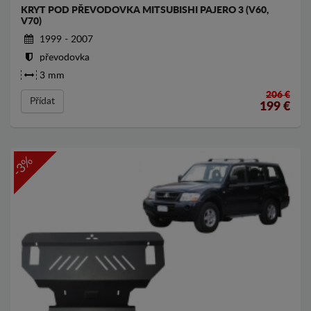
KRYT POD PŘEVODOVKA MITSUBISHI PAJERO 3 (V60,
V70)
1999 - 2007
převodovka
3 mm
206 €
Přídat
199
€
-3%