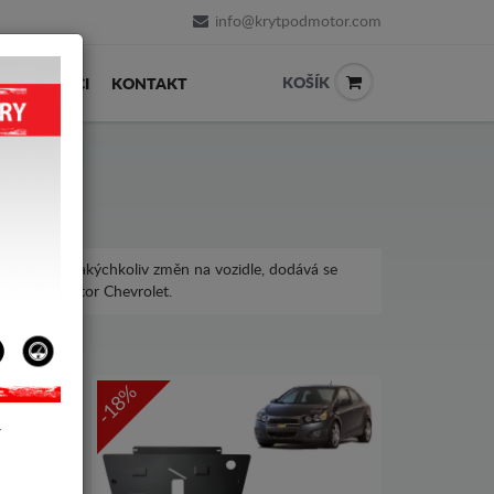
info@krytpodmotor.com
KOŠÍK
PRODEJCI
KONTAKT
tován bez jakýchkoliv změn na vozidle, dodává se
Kryt pod motor Chevrolet.
-18%
Y