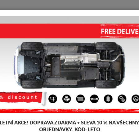
KRYT POD MOTOR
HOME
DOPRAVA
FEEDBACK
anné kryty motoru a převodovky určené pro vozidla Chevrolet. Je namon
u se všemi potřebnými montážními doplňky. Neovlivňuje záruku vozidla. 
 pod motor Chevrolet Aveo
-5%
LETNÍ AKCE!
DOPRAVA ZDARMA + SLEVA 10 % NA VŠECHN
OBJEDNÁVKY. KÓD:
LETO