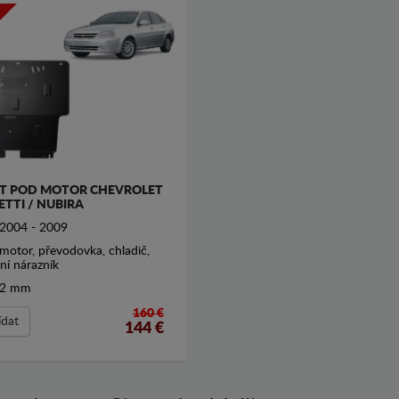
T POD MOTOR CHEVROLET
ETTI / NUBIRA
2004 - 2009
motor, převodovka, chladič,
ní nárazník
2 mm
160 €
ídat
144
€