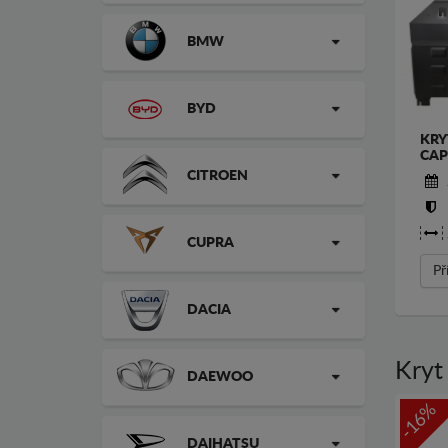
BMW
BYD
KRY
CAP
CITROEN
CUPRA
Př
DACIA
Kryt
DAEWOO
-16%
DAIHATSU