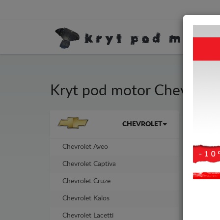
Kryt pod motor Chevrolet
Ochr
Značky vozidel
CHEVROLET
spol
Chevrolet Aveo
Kryt
Chevrolet Captiva
-10%
Chevrolet Cruze
Chevrolet Kalos
Chevrolet Lacetti