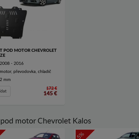
T POD MOTOR CHEVROLET
ZE
2008 - 2016
motor, převodovka, chladič
2 mm
172 €
ídat
145
€
 pod motor Chevrolet Kalos
-5%