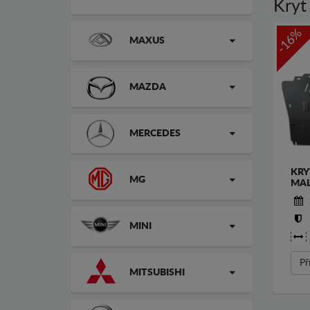
Kryt
-16%
MAXUS
MAZDA
MERCEDES
KRY
MG
MAL
MINI
Př
MITSUBISHI