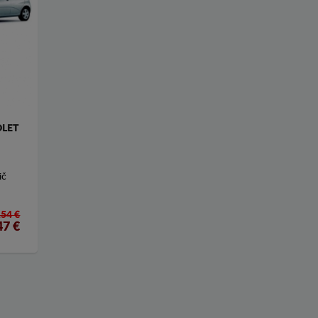
OLET
ič
154 €
47
€