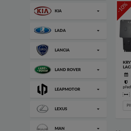
-10%
KIA
LADA
LANCIA
KRY
LAC
LAND ROVER
před
LEAPMOTOR
Př
LEXUS
MAN