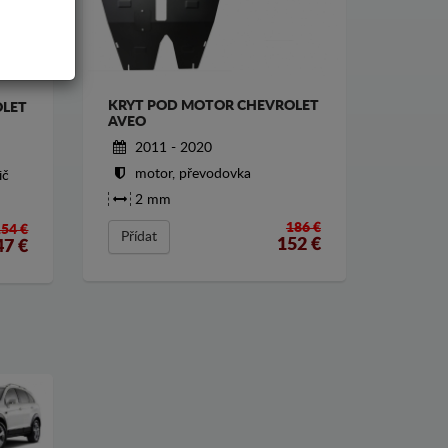
KRYT POD MOTOR CHEVROLET
OLET
AVEO
2011 - 2020
motor, převodovka
ič
2 mm
186 €
154 €
Přídat
152
€
47
€