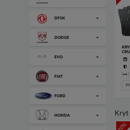
DFSK
DODGE
KRY
CRU
EVO
FIAT
Př
FORD
Kryt
HONDA
-10%