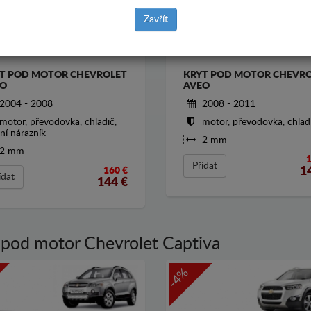
Zavřít
T POD MOTOR CHEVROLET
KRYT POD MOTOR CHEVR
O
AVEO
2004 - 2008
2008 - 2011
motor, převodovka, chladič,
motor, převodovka, chlad
ní nárazník
2 mm
2 mm
Přídat
1
160 €
ídat
144
€
 pod motor Chevrolet Captiva
-4%