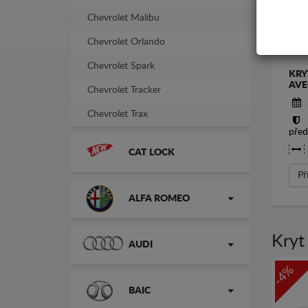
Chevrolet Malibu
Chevrolet Orlando
Chevrolet Spark
KRY
AVE
Chevrolet Tracker
Chevrolet Trax
před
CAT LOCK
Př
ALFA ROMEO
Kryt
AUDI
-4%
BAIC