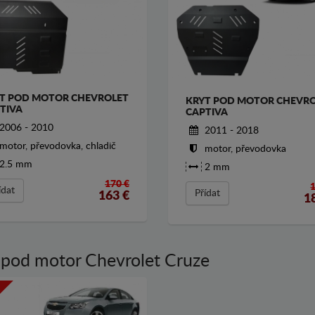
T POD MOTOR CHEVROLET
KRYT POD MOTOR CHEVR
TIVA
CAPTIVA
2006 - 2010
2011 - 2018
motor, převodovka, chladič
motor, převodovka
2.5 mm
2 mm
170 €
ídat
Přídat
163
€
1
 pod motor Chevrolet Cruze