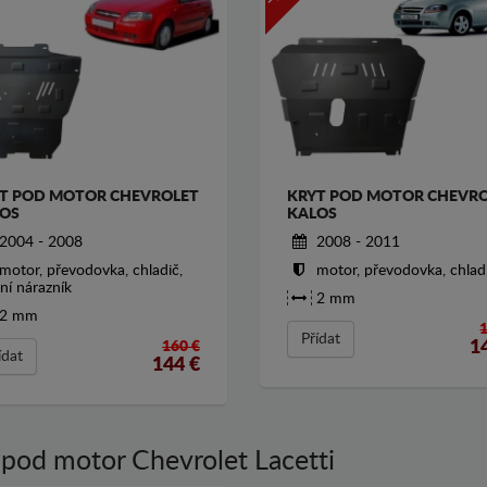
T POD MOTOR CHEVROLET
KRYT POD MOTOR CHEVR
OS
KALOS
2004 - 2008
2008 - 2011
motor, převodovka, chladič,
motor, převodovka, chlad
ní nárazník
2 mm
2 mm
Přídat
1
160 €
ídat
144
€
 pod motor Chevrolet Lacetti