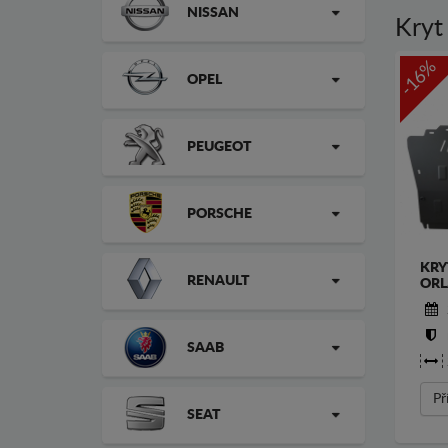
NISSAN
Kryt
-16%
OPEL
PEUGEOT
PORSCHE
KRY
RENAULT
OR
SAAB
Př
SEAT