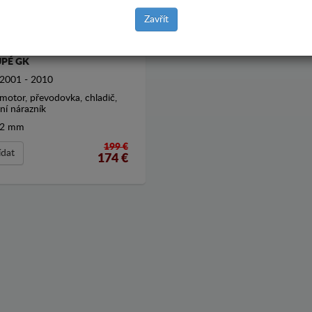
Zavřít
T POD MOTOR HYUNDAI
PÉ GK
2001 - 2010
motor, převodovka, chladič,
ní nárazník
2 mm
199 €
ídat
174
€