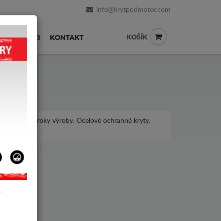
info@krytpodmotor.com
KOŠÍK
PRODEJCI
KONTAKT
 pro různé roky výroby. Ocelové ochranné kryty,
ndai Coupe.
Y