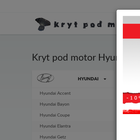
Kryt pod motor Hyundai 
Kryt
Značky vozidel
HYUNDAI
tlou
Hyundai Accent
-13%
Hyundai Bayon
Hyundai Coupe
Hyundai Elantra
Hyundai Getz