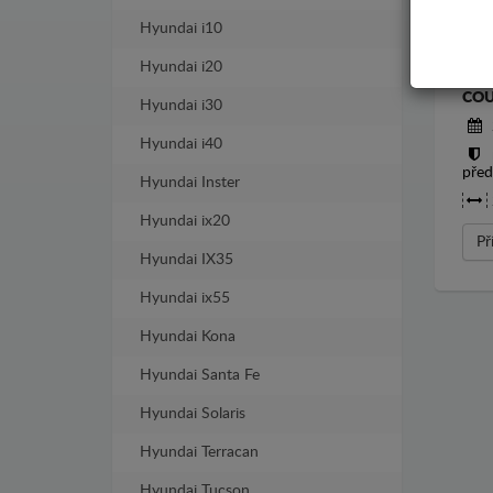
Hyundai i10
Hyundai i20
KRY
COU
Hyundai i30
Hyundai i40
před
Hyundai Inster
Hyundai ix20
Př
Hyundai IX35
Hyundai ix55
Hyundai Kona
Hyundai Santa Fe
Hyundai Solaris
Hyundai Terracan
Hyundai Tucson