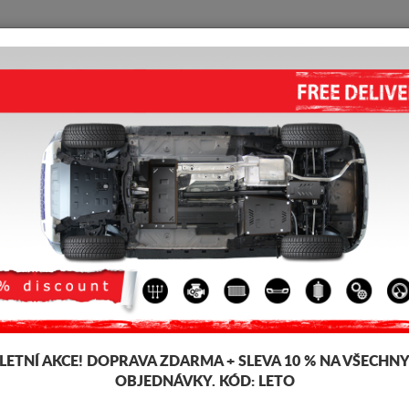
KRYT POD MOTOR
HOME
DOPRAVA
FEEDBACK
Coupe
 pod pro motor a převodovku pro vozidla Hyundai, model Hyundai Coupe,
šťky 2-3 mm, snadno se montují, za přijatelné ceny. Kryt pod motor Hyu
LETNÍ AKCE!
DOPRAVA ZDARMA + SLEVA 10 % NA VŠECHN
OBJEDNÁVKY. KÓD:
LETO