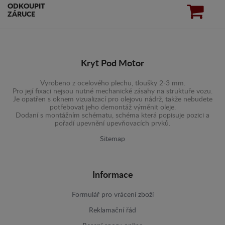
ODKOUPIT
ZÁRUCE
Kryt Pod Motor
Vyrobeno z ocelového plechu, tloušky 2-3 mm.
Pro její fixaci nejsou nutné mechanické zásahy na struktuře vozu.
Je opatřen s oknem vizualizací pro olejovu nádrž, takže nebudete
potřebovat jeho demontáž výměnit oleje.
Dodaní s montážním schématu, schéma která popisuje pozici a
pořadí upevnění upevňovacích prvků.
Sitemap
Informace
Formulář pro vrácení zboží
Reklamační řád