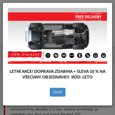
info@krytpodmotor.com
KOŠÍK
Kryt pod motor Peugeot 207
LETNÍ AKCE!
DOPRAVA ZDARMA + SLEVA 10 % NA
VŠECHNY OBJEDNÁVKY. KÓD:
LETO
Značky vozidel
Značky
vozidel
Zavřít
Kryt pod pro motor a převodovku pro vozidla Peugeot,
model Peugeot 207, pro různé roky výroby. Ocelové
ochranné kryty, tloušťky 2-3 mm, snadno se montují, za
přijatelné ceny. Kryt pod motor Peugeot 207.