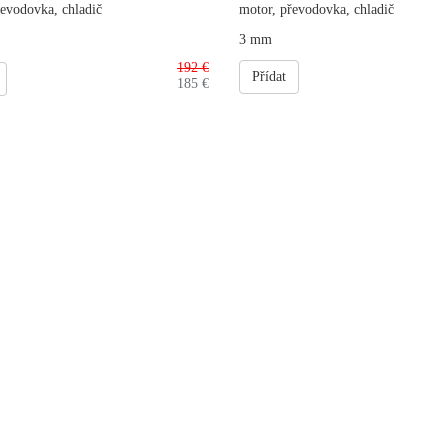
řevodovka, chladič
motor, převodovka, chladič
3 mm
192 €
Přídat
185
€