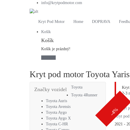
info@krytpodmotor.com
Kryt Pod Motor
Home
DOPRAVA
Feedb
Košík
Košík
Košík je prázdný!
checkout
Kryt pod motor Toyota Yaris
Toyota
Kryt
Značky vozidel
2-3 
Toyota 4Runner
Toyota Auris
Toyota Avensis
-4%
Toyota Aygo
Kryt pod
Toyota Aygo X
2021 - 2
Toyota C-HR
Toyota Camry