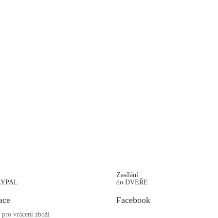
Zasílání
PAYPAL
do DVEŘE
ace
Facebook
 pro vrácení zboží