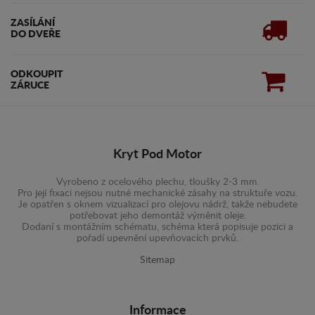
ZASÍLÁNÍ
DO DVEŘE
ODKOUPIT
ZÁRUCE
Kryt Pod Motor
Vyrobeno z ocelového plechu, tloušky 2-3 mm.
Pro její fixaci nejsou nutné mechanické zásahy na struktuře vozu.
Je opatřen s oknem vizualizací pro olejovu nádrž, takže nebudete
potřebovat jeho demontáž výměnit oleje.
Dodaní s montážním schématu, schéma která popisuje pozici a
pořadí upevnění upevňovacích prvků.
Sitemap
Informace