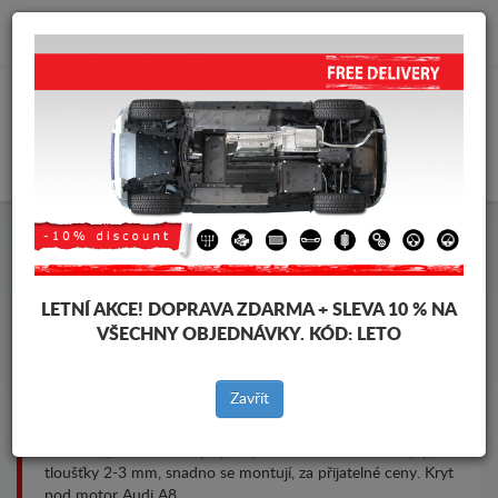
info@krytpodmotor.com
KOŠÍK
Kryt pod motor Audi A8
LETNÍ AKCE!
DOPRAVA ZDARMA + SLEVA 10 % NA
VŠECHNY OBJEDNÁVKY. KÓD:
LETO
Značky vozidel
Značky
vozidel
Zavřít
Kryt pod pro motor a převodovku pro vozidla Audi, model
Audi A8, pro různé roky výroby. Ocelové ochranné kryty,
tloušťky 2-3 mm, snadno se montují, za přijatelné ceny. Kryt
pod motor Audi A8.