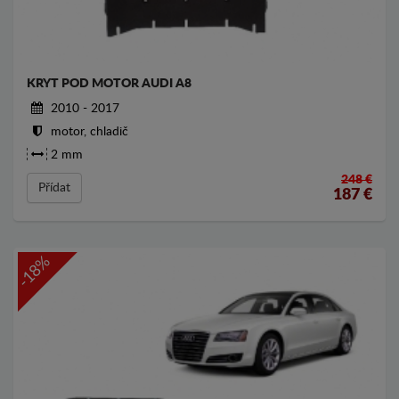
KRYT POD MOTOR AUDI A8
2010 - 2017
motor, chladič
2 mm
248 €
Přídat
187
€
-18%