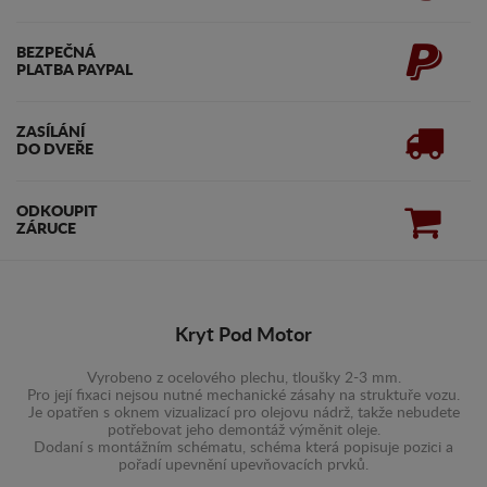
BEZPEČNÁ
PLATBA PAYPAL
ZASÍLÁNÍ
DO DVEŘE
ODKOUPIT
ZÁRUCE
Kryt Pod Motor
Vyrobeno z ocelového plechu, tloušky 2-3 mm.
Pro její fixaci nejsou nutné mechanické zásahy na struktuře vozu.
Je opatřen s oknem vizualizací pro olejovu nádrž, takže nebudete
potřebovat jeho demontáž výměnit oleje.
Dodaní s montážním schématu, schéma která popisuje pozici a
pořadí upevnění upevňovacích prvků.