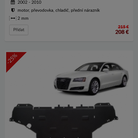
2002 - 2010
motor, převodovka, chladič, přední nárazník
2 mm
215 €
Přídat
208
€
-25%