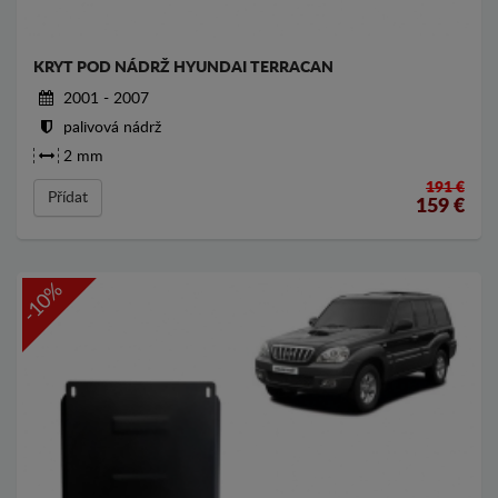
KRYT POD NÁDRŽ HYUNDAI TERRACAN
2001 - 2007
palivová nádrž
2 mm
191 €
Přídat
159
€
-10%