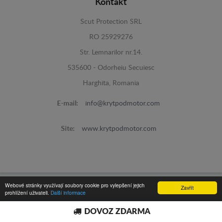
Kontakt
Scut Protection SRL
RO 25929276
Str. Lemnarilor nr.14.
535600 - Odorheiu Secuiesc
Harghita, Romania
E-mail:
info@krytpodmotor.com
Site:
www.krytpodmotor.com
Webové stránky využívají soubory cookie pro vylepšení jejich
Zavřít
prohlížení uživateli.
Další informace
Kryt Pod Motor -
© 2016
Programed By
lokopi WEB
DOVOZ ZDARMA