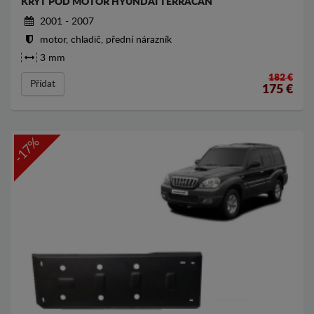
KRYT POD MOTOR HYUNDAI TERRACAN
2001 - 2007
motor, chladič, přední nárazník
3 mm
182 €
Přídat
175
€
-17%