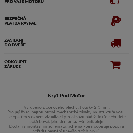
PRO VAŠE MOTORU
BEZPEČNÁ
PLATBA PAYPAL
ZASÍLÁNÍ
DO DVEŘE
ODKOUPIT
ZÁRUCE
Kryt Pod Motor
Vyrobeno z ocelového plechu, tloušky 2-3 mm.
Pro její fixaci nejsou nutné mechanické zásahy na struktuře vozu.
Je opatřen s oknem vizualizací pro olejovu nádrž, takže nebudete
potřebovat jeho demontáž výměnit oleje.
Dodaní s montážním schématu, schéma která popisuje pozici a
pořadí upevnění upevňovacích prvků.