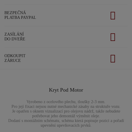
BEZPEČNÁ
PLATBA PAYPAL
ZASÍLÁNÍ
DO DVEŘE
ODKOUPIT
ZÁRUCE
Kryt Pod Motor
Vyrobeno z ocelového plechu, tloušky 2-3 mm.
Pro její fixaci nejsou nutné mechanické zásahy na struktuře vozu.
Je opatřen s oknem vizualizací pro olejovu nádrž, takže nebudete
potřebovat jeho demontáž výměnit oleje.
Dodaní s montážním schématu, schéma která popisuje pozici a pořadí
upevnění upevňovacích prvků.