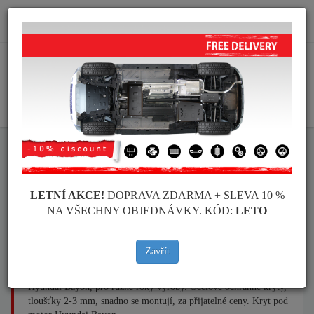
info@krytpodmotor.com
KOŠÍK
Kryt pod motor Hyundai Bayon
LETNÍ AKCE!
DOPRAVA ZDARMA + SLEVA 10 %
NA VŠECHNY OBJEDNÁVKY. KÓD:
LETO
Značky vozidel
Značky
vozidel
Zavřít
Kryt pod pro motor a převodovku pro vozidla Hyundai, model
Hyundai Bayon, pro různé roky výroby. Ocelové ochranné kryty,
tloušťky 2-3 mm, snadno se montují, za přijatelné ceny. Kryt pod