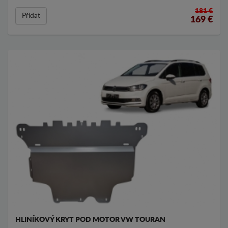
181 €
Přídat
169
€
HLINÍKOVÝ KRYT POD MOTOR VW TOURAN