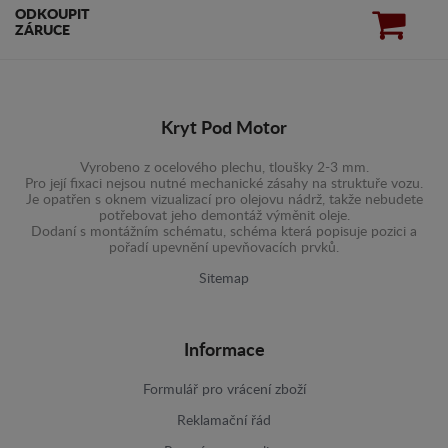
ODKOUPIT
ZÁRUCE
Kryt Pod Motor
Vyrobeno z ocelového plechu, tloušky 2-3 mm.
Pro její fixaci nejsou nutné mechanické zásahy na struktuře vozu.
Je opatřen s oknem vizualizací pro olejovu nádrž, takže nebudete
potřebovat jeho demontáž výměnit oleje.
Dodaní s montážním schématu, schéma která popisuje pozici a
pořadí upevnění upevňovacích prvků.
Sitemap
Informace
Formulář pro vrácení zboží
Reklamační řád