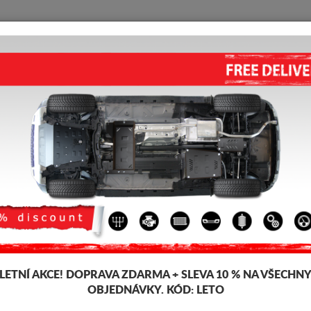
KRYT POD MOTOR
HOME
DOPRAVA
FEEDBACK
HLINÍKOVÝ KRYT POD MOTOR
Kód výrobku: 30.145ALU
339
LETNÍ AKCE!
DOPRAVA ZDARMA + SLEVA 10 % NA VŠECHN
Značka
Seat
OBJEDNÁVKY. KÓD:
LETO
Model
Seat 