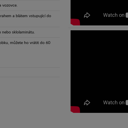
a vozovce.
prahem a blátem vstupující do
tu nebo sklolaminátu.
obku, můžete ho vrátit do 60