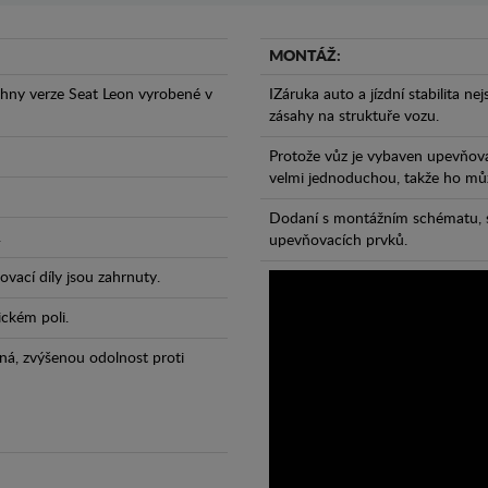
MONTÁŽ:
hny verze Seat Leon vyrobené v
IZáruka auto a jízdní stabilita ne
zásahy na struktuře vozu.
Protože vůz je vybaven upevňova
velmi jednoduchou, takže ho může
Dodaní s montážním schématu, s
.
upevňovacích prvků.
vací díly jsou zahrnuty.
ickém poli.
ná, zvýšenou odolnost proti