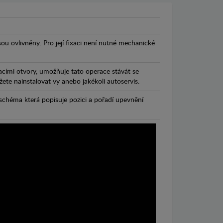
jsou ovlivněny. Pro její fixaci není nutné mechanické
cími otvory, umožňuje tato operace stávát se
te nainstalovat vy anebo jakékoli autoservis.
chéma která popisuje pozici a pořadí upevnění