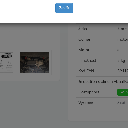
Rok výroby
2012 
Zavřít
Materiál
Hliník
Šírka
3 mm
Ochrání
motor
Motor
all
Hmotnost
7 kg
Kód EAN:
5941
Je opatřen s oknem vizualiza
Dostupnost
N
Výrobce
Scut 