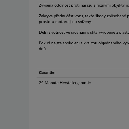
Zvýšená odolnost proti nárazu s různými objekty n
Zakryva přední část vozu, takže škody způsobené 
prostoru motoru jsou sníženy.
Delší životnost ve srovnání s štíty vyrobené z plas
Pokud nejste spokojeni s kvalitou objednaného výr
dnů.
Garantie:
24 Monate Herstellergarantie.