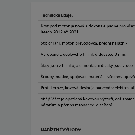
Technické údaje:
Kryt pod motor je nová a dokonale padne pro všec
letech 2012 až 2021.
Štít chrání: motor, převodovka, přední nárazník
Vyrobeno z ocelového Hliník o tloušťce 3 mm.
Štíty jsou z hliníku, ale montážní držáky jsou z oceli
Šrouby, matice, spojovací materiál - všechny upevňo
Proti koroze, kovová deska je barvená v elektrostat
Vnější část je opatřená kovovou výztuží, což zname
nárazům a přenos rezonance je snížení.
NABÍZENÉ VÝHODY: