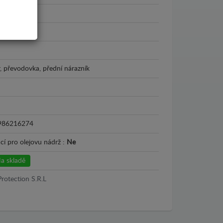
- 2021
, převodovka, přední nárazník
986216274
cí pro olejovu nádrž :
Ne
a skladě
Protection S.R.L