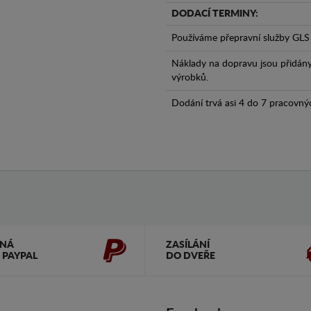
DODACÍ TERMINY:
Používáme přepravní služby GLS 
Náklady na dopravu jsou přidán
výrobků.
Dodání trvá asi 4 do 7 pracovný
ČNÁ
ZASÍLÁNÍ
 PAYPAL
DO DVEŘE