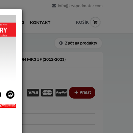
info@krytpodmotor.com
KOŠÍK
PRODEJCI
KONTAKT
Zpět na produkty
 SEAT LEON MK3 5F (2012-2021)
€
Přídat
Y
Leon