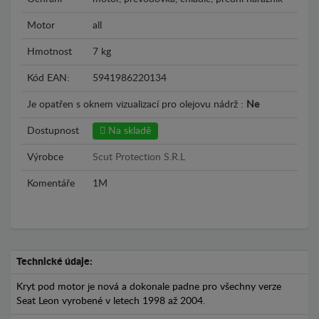
Motor
all
Hmotnost
7 kg
Kód EAN:
5941986220134
Je opatřen s oknem vizualizací pro olejovu nádrž :
Ne
Dostupnost
Na skladě
Výrobce
Scut Protection S.R.L
Komentáře
1M
Technické údaje:
Kryt pod motor je nová a dokonale padne pro všechny verze
Seat Leon vyrobené v letech 1998 až 2004.