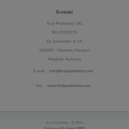
Kontakt
Scut Protection SRL
RO 25929276
Str. Lemnarilor nr.14.
535600 - Odorheiu Secuiesc
Harghita, Romania
E-mail:
info@krytpodmotor.com
Site:
www.krytpodmotor.com
Kryt Pod Motor -
© 2016
Programed By
lokopi WEB