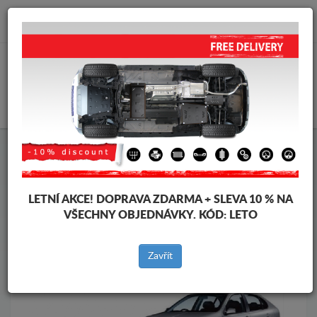
info@krytpodmotor.com
KOŠÍK
Kryt pod motor Seat
Kryt pod motor Seat Leon
Značky vozidel
Značky
vozidel
LETNÍ AKCE!
DOPRAVA ZDARMA + SLEVA 10 % NA
VŠECHNY OBJEDNÁVKY. KÓD:
LETO
Zpět na produkty
Zavřít