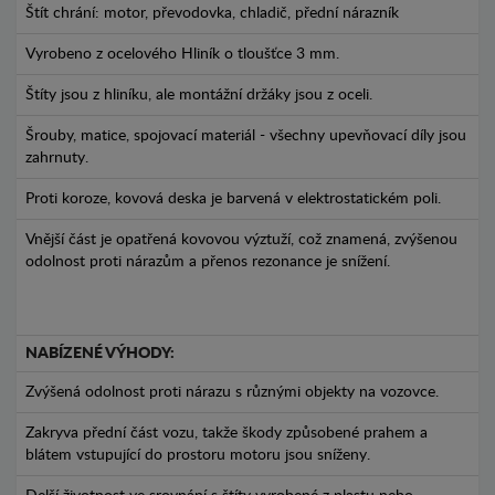
Štít chrání: motor, převodovka, chladič, přední nárazník
Vyrobeno z ocelového Hliník o tloušťce 3 mm.
Štíty jsou z hliníku, ale montážní držáky jsou z oceli.
Šrouby, matice, spojovací materiál - všechny upevňovací díly jsou
zahrnuty.
Proti koroze, kovová deska je barvená v elektrostatickém poli.
Vnější část je opatřená kovovou výztuží, což znamená, zvýšenou
odolnost proti nárazům a přenos rezonance je snížení.
NABÍZENÉ VÝHODY:
Zvýšená odolnost proti nárazu s různými objekty na vozovce.
Zakryva přední část vozu, takže škody způsobené prahem a
blátem vstupující do prostoru motoru jsou sníženy.