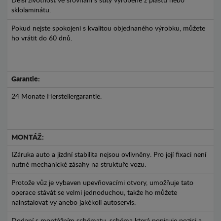
Delší životnost ve srovnání s štíty vyrobené z plastu nebo
sklolaminátu.
Pokud nejste spokojeni s kvalitou objednaného výrobku, můžete
ho vrátit do 60 dnů.
Garantie:
24 Monate Herstellergarantie.
MONTÁŽ:
IZáruka auto a jízdní stabilita nejsou ovlivněny. Pro její fixaci není
nutné mechanické zásahy na struktuře vozu.
Protože vůz je vybaven upevňovacími otvory, umožňuje tato
operace stávát se velmi jednoduchou, takže ho můžete
nainstalovat vy anebo jakékoli autoservis.
Dodaní s montážním schématu, schéma která popisuje pozici a