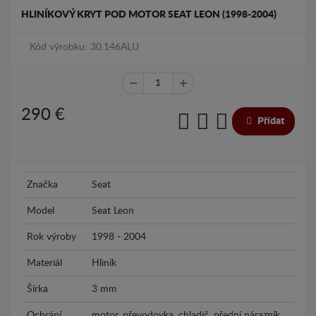
HLINÍKOVÝ KRYT POD MOTOR SEAT LEON (1998-2004)
Kód výrobku: 30.146ALU
290
€
Přídat
Značka
Seat
Model
Seat Leon
Rok výroby
1998 - 2004
Materiál
Hliník
Šírka
3 mm
Ochrání
motor, převodovka, chladič, přední nárazník