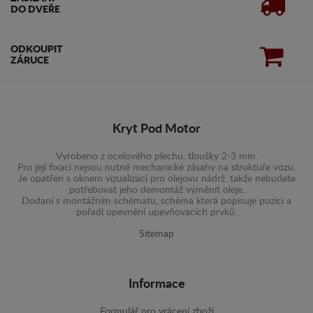
DO DVEŘE
ODKOUPIT
ZÁRUCE
Kryt Pod Motor
Vyrobeno z ocelového plechu, tloušky 2-3 mm.
Pro její fixaci nejsou nutné mechanické zásahy na struktuře vozu.
Je opatřen s oknem vizualizací pro olejovu nádrž, takže nebudete
potřebovat jeho demontáž výměnit oleje.
Dodaní s montážním schématu, schéma která popisuje pozici a
pořadí upevnění upevňovacích prvků.
Sitemap
Informace
Formulář pro vrácení zboží