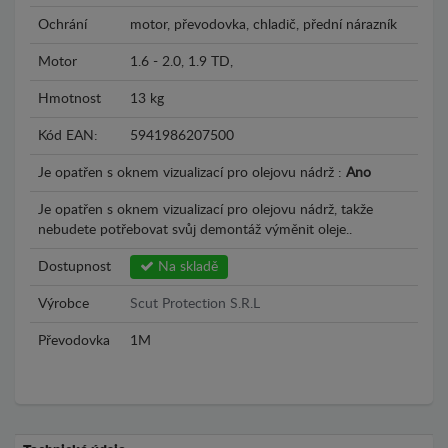
Ochrání
motor, převodovka, chladič, přední nárazník
Motor
1.6 - 2.0, 1.9 TD,
Hmotnost
13 kg
Kód EAN:
5941986207500
Je opatřen s oknem vizualizací pro olejovu nádrž :
Ano
Je opatřen s oknem vizualizací pro olejovu nádrž, takže
nebudete potřebovat svůj demontáž výměnit oleje..
Dostupnost
Na skladě
Výrobce
Scut Protection S.R.L
Převodovka
1M