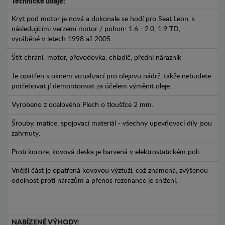
Technické údaje:
Kryt pod motor je nová a dokonale se hodí pro Seat Leon, s
následujícími verzemi motor / pohon: 1.6 - 2.0, 1.9 TD, -
vyráběné v letech 1998 až 2005.
Štít chrání: motor, převodovka, chladič, přední nárazník
Je opatřen s oknem vizualizací pro olejovu nádrž, takže nebudete
potřebovat jí demontoovat za účelem výměnit oleje.
Vyrobeno z ocelového Plech o tloušťce 2 mm.
Šrouby, matice, spojovací materiál - všechny upevňovací díly jsou
zahrnuty.
Proti koroze, kovová deska je barvená v elektrostatickém poli.
Vnější část je opatřená kovovou výztuží, což znamená, zvýšenou
odolnost proti nárazům a přenos rezonance je snížení.
NABÍZENÉ VÝHODY: