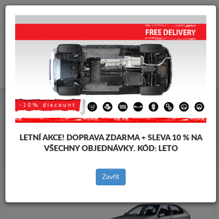
info@krytpodmotor.com
KOŠÍK
Kryt pod motor Seat
Kryt pod motor Seat Leon
Značky vozidel
Značky
vozidel
LETNÍ AKCE!
DOPRAVA ZDARMA + SLEVA 10 % NA
VŠECHNY OBJEDNÁVKY. KÓD:
LETO
Zpět na produkty
Zavřít