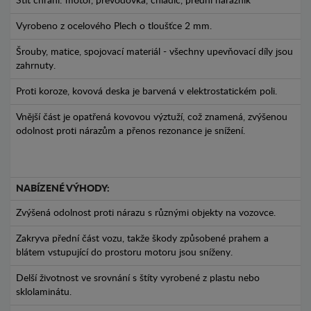
Štít chrání: motor, převodovka, chladič, přední nárazník
Vyrobeno z ocelového Plech o tloušťce 2 mm.
Šrouby, matice, spojovací materiál - všechny upevňovací díly jsou
zahrnuty.
Proti koroze, kovová deska je barvená v elektrostatickém poli.
Vnější část je opatřená kovovou výztuží, což znamená, zvýšenou
odolnost proti nárazům a přenos rezonance je snížení.
NABÍZENÉ VÝHODY:
Zvýšená odolnost proti nárazu s různými objekty na vozovce.
Zakryva přední část vozu, takže škody způsobené prahem a
blátem vstupující do prostoru motoru jsou sníženy.
Delší životnost ve srovnání s štíty vyrobené z plastu nebo
sklolaminátu.