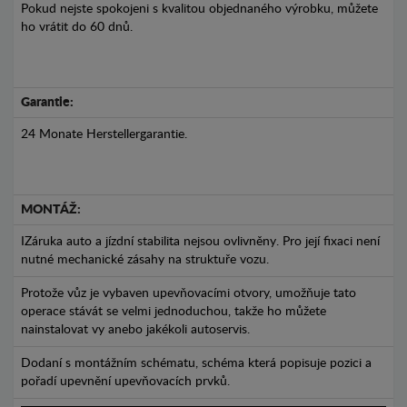
Pokud nejste spokojeni s kvalitou objednaného výrobku, můžete
ho vrátit do 60 dnů.
Garantie:
24 Monate Herstellergarantie.
MONTÁŽ:
IZáruka auto a jízdní stabilita nejsou ovlivněny. Pro její fixaci není
nutné mechanické zásahy na struktuře vozu.
Protože vůz je vybaven upevňovacími otvory, umožňuje tato
operace stávát se velmi jednoduchou, takže ho můžete
nainstalovat vy anebo jakékoli autoservis.
Dodaní s montážním schématu, schéma která popisuje pozici a
pořadí upevnění upevňovacích prvků.