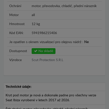
Ochrání
motor, převodovka, chladič, přední nárazník
Motor
all
Hmotnost
12 kg
Kód EAN:
5941986215406
Je opatřen s oknem vizualizací pro olejovu nádrž :
Ne
Dostupnost
Na skladě
Výrobce
Scut Protection S.R.L
Technické údaje:
Kryt pod motor je nová a dokonale padne pro všechny verze
Seat Ibiza vyrobené v letech 2017 až 2026.