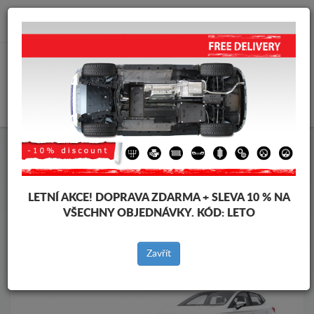
info@krytpodmotor.com
KOŠÍK
Kryt pod motor Seat
Kryt pod motor Seat Ibiza
Značky vozidel
Značky
vozidel
LETNÍ AKCE!
DOPRAVA ZDARMA + SLEVA 10 % NA
VŠECHNY OBJEDNÁVKY. KÓD:
LETO
Zpět na produkty
Zavřít