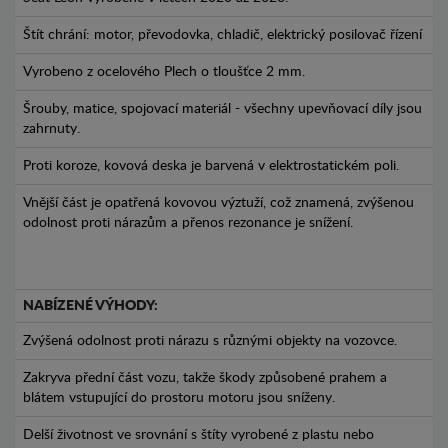
Štít chrání: motor, převodovka, chladič, elektrický posilovač řízení
Vyrobeno z ocelového Plech o tloušťce 2 mm.
Šrouby, matice, spojovací materiál - všechny upevňovací díly jsou
zahrnuty.
Proti koroze, kovová deska je barvená v elektrostatickém poli.
Vnější část je opatřená kovovou výztuží, což znamená, zvýšenou
odolnost proti nárazům a přenos rezonance je snížení.
NABÍZENÉ VÝHODY:
Zvýšená odolnost proti nárazu s různými objekty na vozovce.
Zakryva přední část vozu, takže škody způsobené prahem a
blátem vstupující do prostoru motoru jsou sníženy.
Delší životnost ve srovnání s štíty vyrobené z plastu nebo