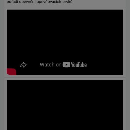
pořadí upevnění upevňovacích prvků.