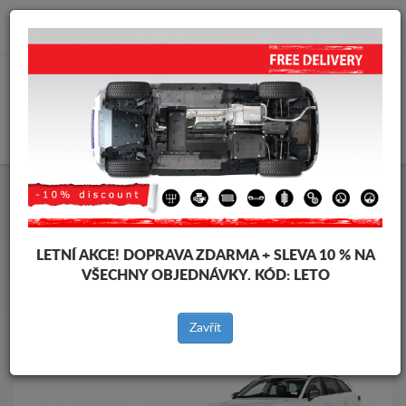
info@krytpodmotor.com
KOŠÍK
Kryt pod motor Seat
Kryt pod motor Seat Leon
Značky vozidel
Značky
vozidel
LETNÍ AKCE!
DOPRAVA ZDARMA + SLEVA 10 % NA
VŠECHNY OBJEDNÁVKY. KÓD:
LETO
Zpět na produkty
Zavřít