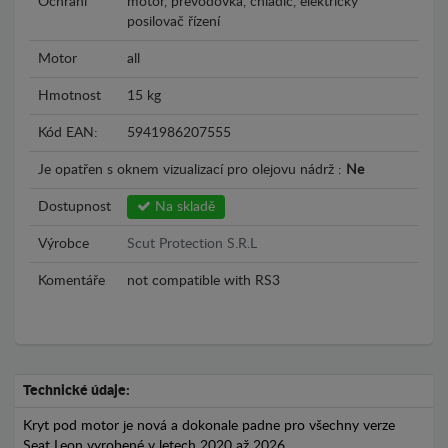
Ochrání
motor, převodovka, chladič, elektrický
posilovač řízení
Motor
all
Hmotnost
15 kg
Kód EAN:
5941986207555
Je opatřen s oknem vizualizací pro olejovu nádrž :
Ne
Dostupnost
Na skladě
Výrobce
Scut Protection S.R.L
Komentáře
not compatible with RS3
Technické údaje:
Kryt pod motor je nová a dokonale padne pro všechny verze
Seat Leon vyrobené v letech 2020 až 2026.