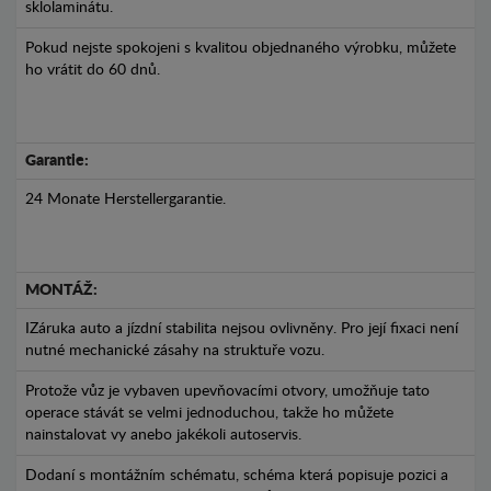
sklolaminátu.
Pokud nejste spokojeni s kvalitou objednaného výrobku, můžete
ho vrátit do 60 dnů.
Garantie:
24 Monate Herstellergarantie.
MONTÁŽ:
IZáruka auto a jízdní stabilita nejsou ovlivněny. Pro její fixaci není
nutné mechanické zásahy na struktuře vozu.
Protože vůz je vybaven upevňovacími otvory, umožňuje tato
operace stávát se velmi jednoduchou, takže ho můžete
nainstalovat vy anebo jakékoli autoservis.
Dodaní s montážním schématu, schéma která popisuje pozici a