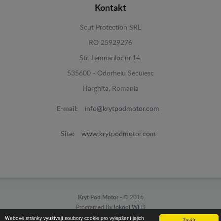
Kontakt
Scut Protection SRL
RO 25929276
Str. Lemnarilor nr.14.
535600 - Odorheiu Secuiesc
Harghita, Romania
E-mail:
info@krytpodmotor.com
Site:
www.krytpodmotor.com
Kryt Pod Motor -
© 2016
Programed By
lokopi WEB
Webové stránky využívají soubory cookie pro vylepšení jejich
Zavřít