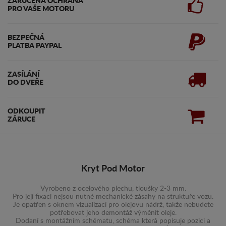
ZARUČENA OCHRANA
PRO VAŠE MOTORU
BEZPEČNÁ
PLATBA PAYPAL
ZASÍLÁNÍ
DO DVEŘE
ODKOUPIT
ZÁRUCE
Kryt Pod Motor
Vyrobeno z ocelového plechu, tloušky 2-3 mm.
Pro její fixaci nejsou nutné mechanické zásahy na struktuře vozu.
Je opatřen s oknem vizualizací pro olejovu nádrž, takže nebudete
potřebovat jeho demontáž výměnit oleje.
Dodaní s montážním schématu, schéma která popisuje pozici a