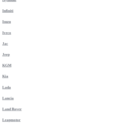
Infiniti
Isuzu
Iveco
Jac
Jeep
KGM
Kia
Lada
Lancia
Land Rover
Leapmotor