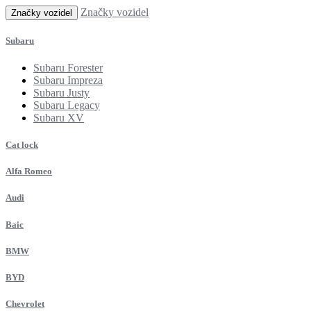
Značky vozidel
Značky vozidel
Subaru
Subaru Forester
Subaru Impreza
Subaru Justy
Subaru Legacy
Subaru XV
Cat lock
Alfa Romeo
Audi
Baic
BMW
BYD
Chevrolet