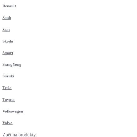
Renault
Saab
Seat
Skoda
Smart
SsangYong
Suzuki
Tesla
Toyota
Volkswagen
Volvo
Zpět na produkty