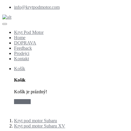
info@krytpodmotor.com
Kryt Pod Motor
Home
DOPRAVA
Feedback
Prodejci
Kontakt
Košík
Košík
Košík je prázdný!
checkout
Kryt pod motor Subaru
Kryt pod motor Subaru XV