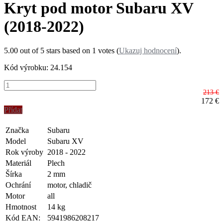
Kryt pod motor Subaru XV
(2018-2022)
5.00
out of
5
stars based on
1
votes (
Ukazuj hodnocení
).
Kód výrobku: 24.154
213 €
172
€
Přídat
Značka
Subaru
Model
Subaru XV
Rok výroby
2018 - 2022
Materiál
Plech
Šírka
2 mm
Ochrání
motor, chladič
Motor
all
Hmotnost
14 kg
Kód EAN:
5941986208217