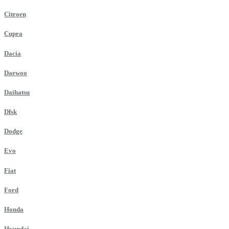
Citroen
Cupra
Dacia
Daewoo
Daihatsu
Dfsk
Dodge
Evo
Fiat
Ford
Honda
Hyundai