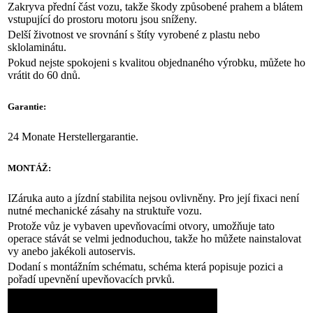
Zakryva přední část vozu, takže škody způsobené prahem a blátem
vstupující do prostoru motoru jsou sníženy.
Delší životnost ve srovnání s štíty vyrobené z plastu nebo
sklolaminátu.
Pokud nejste spokojeni s kvalitou objednaného výrobku, můžete ho
vrátit do 60 dnů.
Garantie:
24 Monate Herstellergarantie.
MONTÁŽ:
IZáruka auto a jízdní stabilita nejsou ovlivněny. Pro její fixaci není
nutné mechanické zásahy na struktuře vozu.
Protože vůz je vybaven upevňovacími otvory, umožňuje tato
operace stávát se velmi jednoduchou, takže ho můžete nainstalovat
vy anebo jakékoli autoservis.
Dodaní s montážním schématu, schéma která popisuje pozici a
pořadí upevnění upevňovacích prvků.