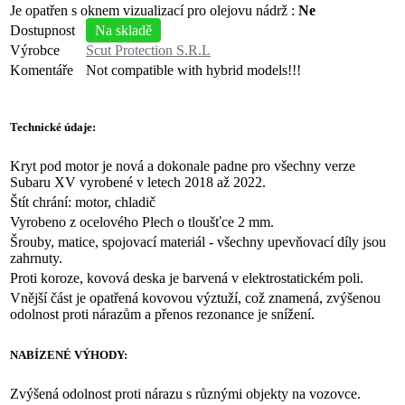
Je opatřen s oknem vizualizací pro olejovu nádrž :
Ne
Dostupnost
Na skladě
Výrobce
Scut Protection S.R.L
Komentáře
Not compatible with hybrid models!!!
Technické údaje:
Kryt pod motor je nová a dokonale padne pro všechny verze
Subaru XV vyrobené v letech 2018 až 2022.
Štít chrání: motor, chladič
Vyrobeno z ocelového Plech o tloušťce 2 mm.
Šrouby, matice, spojovací materiál - všechny upevňovací díly jsou
zahrnuty.
Proti koroze, kovová deska je barvená v elektrostatickém poli.
Vnější část je opatřená kovovou výztuží, což znamená, zvýšenou
odolnost proti nárazům a přenos rezonance je snížení.
NABÍZENÉ VÝHODY:
Zvýšená odolnost proti nárazu s různými objekty na vozovce.