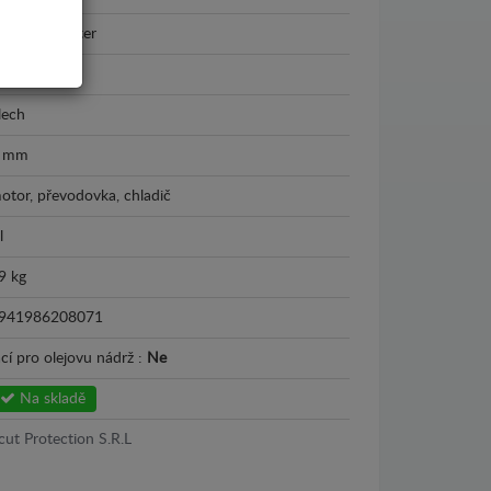
ubaru Forester
997 - 2002
lech
 mm
otor, převodovka, chladič
l
9 kg
941986208071
cí pro olejovu nádrž :
Ne
Na skladě
cut Protection S.R.L