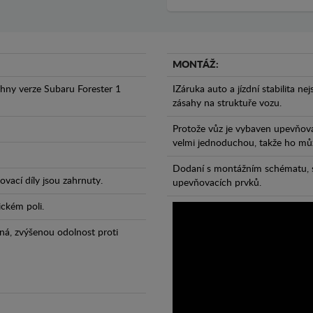
MONTÁŽ:
hny verze Subaru Forester 1
IZáruka auto a jízdní stabilita ne
zásahy na struktuře vozu.
Protože vůz je vybaven upevňova
velmi jednoduchou, takže ho může
Dodaní s montážním schématu, s
vací díly jsou zahrnuty.
upevňovacích prvků.
ickém poli.
ná, zvýšenou odolnost proti