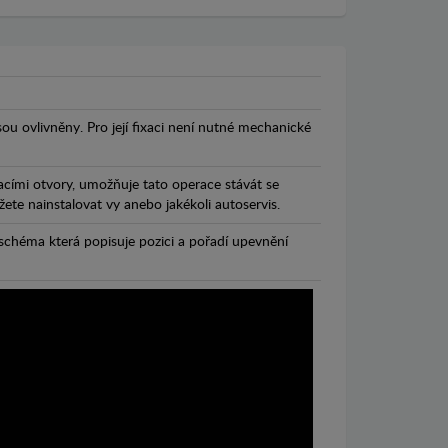
jsou ovlivněny. Pro její fixaci není nutné mechanické
cími otvory, umožňuje tato operace stávát se
te nainstalovat vy anebo jakékoli autoservis.
chéma která popisuje pozici a pořadí upevnění