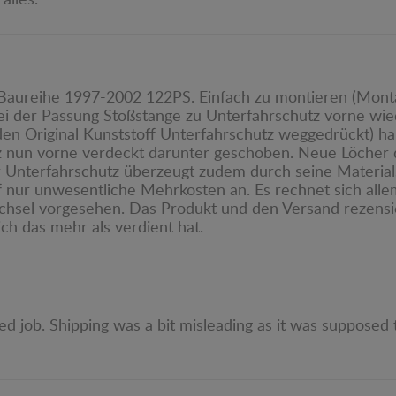
alles.
 Baureihe 1997-2002 122PS. Einfach zu montieren (Mon
i der Passung Stoßstange zu Unterfahrschutz vorne wie
den Original Kunststoff Unterfahrschutz weggedrückt) ha
tz nun vorne verdeckt darunter geschoben. Neue Löcher
 Unterfahrschutz überzeugt zudem durch seine Materials
f nur unwesentliche Mehrkosten an. Es rechnet sich allema
hsel vorgesehen. Das Produkt und den Versand rezensier
sich das mehr als verdient hat.
nded job. Shipping was a bit misleading as it was supposed