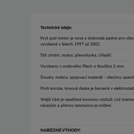
Technické údaje:
Kryt pod motor je nová a dokonale padne pro všec
vyrobené v letech 1997 až 2002.
Štít chrání: motor, převodovka, chladič
Vyrobeno z ocelového Plech o tloušťce 2 mm.
Šrouby, matice, spojovací materiál - všechny upevňo
Proti koroze, kovová deska je barvená v elektrostat
Vnější část je opatřená kovovou výztuží, což zname
nárazům a přenos rezonance je snížení.
NABÍZENÉ VÝHODY: