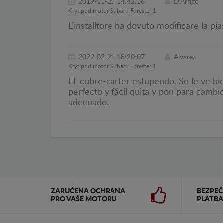
2019-11-25 14:42:16
D'Arrigo
Kryt pod motor Subaru Forester 1
L’installtore ha dovuto modificare la pia
2022-02-21 18:20:07
Alvarez
Kryt pod motor Subaru Forester 1
EL cubre-carter estupendo. Se le ve bi
perfecto y fácil quita y pon para cambi
adecuado.
ZARUČENA OCHRANA
BEZPE
PRO VAŠE MOTORU
PLATBA