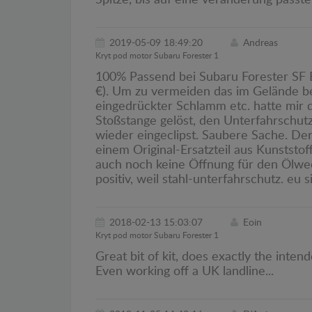
Spitze, bis auf eine veränderung passte 
2019-05-09 18:49:20
Andreas
Kryt pod motor Subaru Forester 1
100% Passend bei Subaru Forester SF
€). Um zu vermeiden das im Gelände be
eingedrückter Schlamm etc. hatte mir 
Stoßstange gelöst, den Unterfahrschu
wieder eingeclipst. Saubere Sache. Der
einem Original-Ersatzteil aus Kunststof
auch noch keine Öffnung für den Ölwec
positiv, weil stahl-unterfahrschutz. eu 
2018-02-13 15:03:07
Eoin
Kryt pod motor Subaru Forester 1
Great bit of kit, does exactly the inte
Even working off a UK landline...