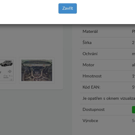
Zavřít
Model
S
Rok výroby
1
Materiál
P
Šírka
2
Ochrání
m
Motor
al
Hmotnost
1
Kód EAN:
5
Je opatřen s oknem vizualiza
Dostupnost
Výrobce
S