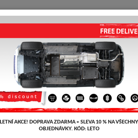
KRYT POD MOTOR
HOME
DOPRAVA
FEEDBACK
rester
KRYT POD MOTOR SUBARU FO
4.30
out of
5
stars based on
Kód výrobku: 24.149
179 
172
LETNÍ AKCE!
DOPRAVA ZDARMA + SLEVA 10 % NA VŠECHN
OBJEDNÁVKY. KÓD:
LETO
Značka
S