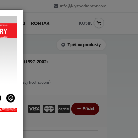
info@krytpodmotor.com
KOŠÍK
PRODEJCI
KONTAKT
Zpět na produkty
RESTER 1 (1997-2002)
5
votes (
Ukazuj hodnocení
).
€
€
Přídat
Y
ubaru