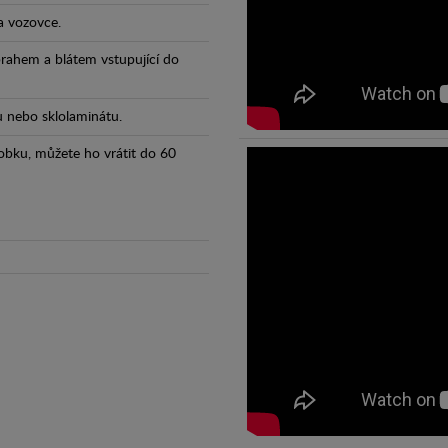
a vozovce.
prahem a blátem vstupující do
tu nebo sklolaminátu.
obku, můžete ho vrátit do 60