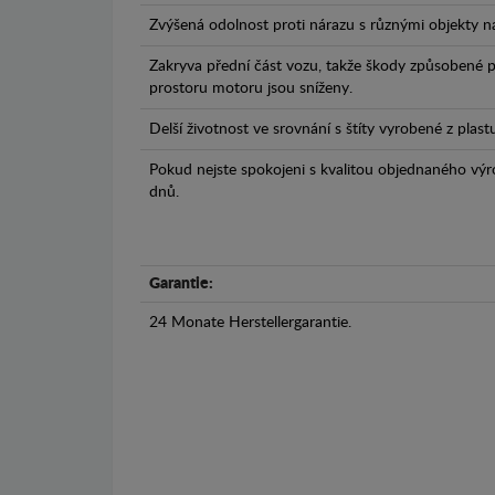
Zvýšená odolnost proti nárazu s různými objekty n
Zakryva přední část vozu, takže škody způsobené 
prostoru motoru jsou sníženy.
Delší životnost ve srovnání s štíty vyrobené z plas
Pokud nejste spokojeni s kvalitou objednaného výr
dnů.
Garantie:
24 Monate Herstellergarantie.