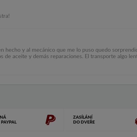
stra!
en hecho y al mecánico que me lo puso quedo sorprendid
os de aceite y demás reparaciones. El transporte algo lent
ČNÁ
ZASÍLÁNÍ
 PAYPAL
DO DVEŘE