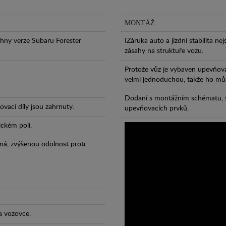
MONTÁŽ:
hny verze Subaru Forester
IZáruka auto a jízdní stabilita ne
zásahy na struktuře vozu.
Protože vůz je vybaven upevňova
velmi jednoduchou, takže ho může
Dodaní s montážním schématu, s
vací díly jsou zahrnuty.
upevňovacích prvků.
ickém poli.
ná, zvýšenou odolnost proti
a vozovce.