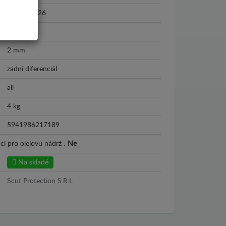
2018 - 2026
Plech
2 mm
zadní diferenciál
all
4 kg
5941986217189
cí pro olejovu nádrž :
Ne
Na skladě
Scut Protection S.R.L