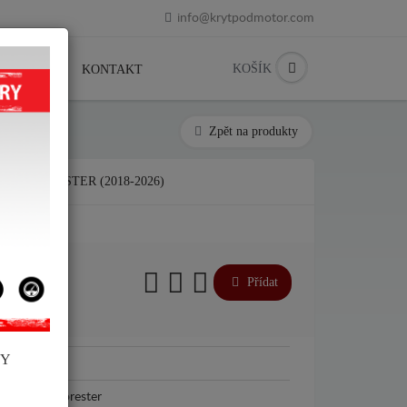
info@krytpodmotor.com
KOŠÍK
PRODEJCI
KONTAKT
Zpět na produkty
ARU FORESTER (2018-2026)
€
Přídat
NY
Subaru
Subaru Forester