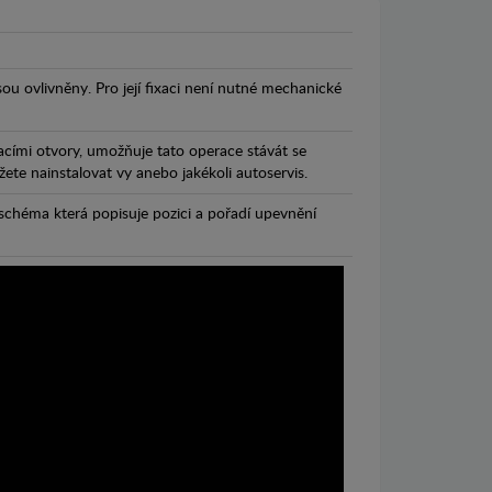
jsou ovlivněny. Pro její fixaci není nutné mechanické
cími otvory, umožňuje tato operace stávát se
te nainstalovat vy anebo jakékoli autoservis.
chéma která popisuje pozici a pořadí upevnění