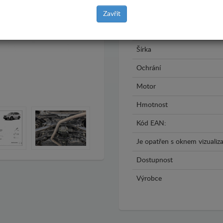
Rok výroby
Zavřít
Materiál
Šírka
Ochrání
Motor
Hmotnost
Kód EAN:
Je opatřen s oknem vizualiza
Dostupnost
Výrobce