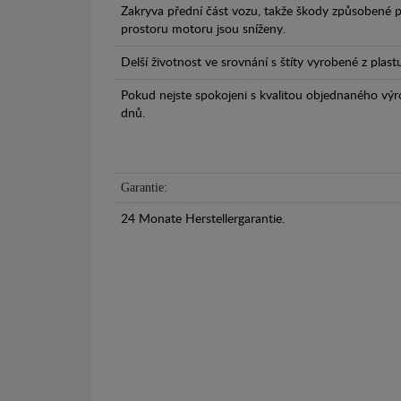
Zakryva přední část vozu, takže škody způsobené 
prostoru motoru jsou sníženy.
Delší životnost ve srovnání s štíty vyrobené z plas
Pokud nejste spokojeni s kvalitou objednaného výr
dnů.
Garantie:
24 Monate Herstellergarantie.