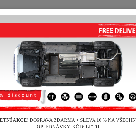
KRYT POD MOTOR
HOME
DOPRAVA
FEEDBACK
rester
KRYT POD DIFERENCIÁL SUB
Kód výrobku: 98.155
188
ETNÍ AKCE!
DOPRAVA ZDARMA + SLEVA 10 % NA VŠECH
Značka
OBJEDNÁVKY. KÓD:
LETO
Model