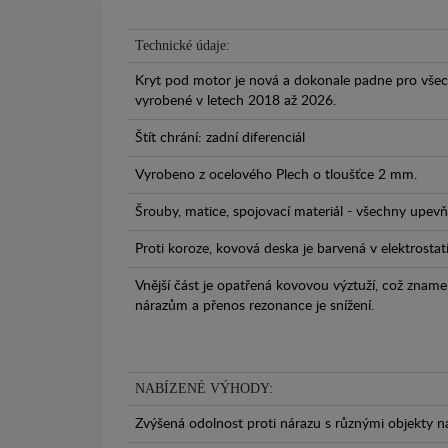
Technické údaje:
Kryt pod motor je nová a dokonale padne pro všec
vyrobené v letech 2018 až 2026.
Štít chrání: zadní diferenciál
Vyrobeno z ocelového Plech o tloušťce 2 mm.
Šrouby, matice, spojovací materiál - všechny upevňo
Proti koroze, kovová deska je barvená v elektrostat
Vnější část je opatřená kovovou výztuží, což zname
nárazům a přenos rezonance je snížení.
NABÍZENÉ VÝHODY:
Zvýšená odolnost proti nárazu s různými objekty n