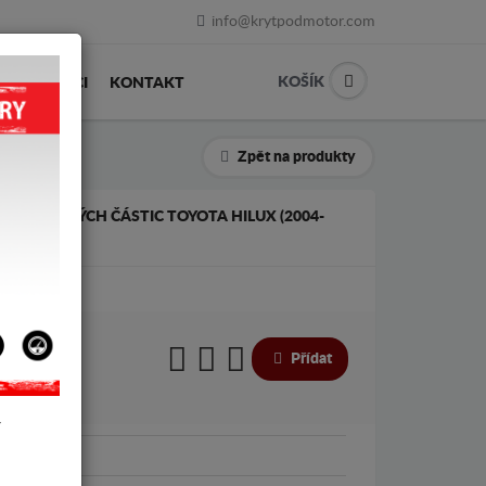
info@krytpodmotor.com
KOŠÍK
PRODEJCI
KONTAKT
Zpět na produkty
LTR PEVNÝCH ČÁSTIC TOYOTA HILUX (2004-
€
€
Přídat
Y