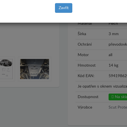
Model
Toyota Hil
Zavřít
Rok výroby
2004 - 20
Materiál
Plech
Šírka
3 mm
Ochrání
převodovka
Motor
all
Hmotnost
14 kg
Kód EAN:
59419862
Je opatřen s oknem vizualiza
Dostupnost
Na skl
Výrobce
Scut Prote