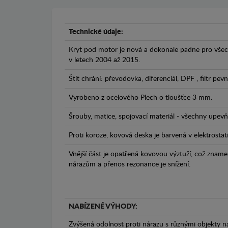
Technické údaje:
Kryt pod motor je nová a dokonale padne pro všec
v letech 2004 až 2015.
Štít chrání: převodovka, diferenciál, DPF , filtr pev
Vyrobeno z ocelového Plech o tloušťce 3 mm.
Šrouby, matice, spojovací materiál - všechny upevňo
Proti koroze, kovová deska je barvená v elektrostat
Vnější část je opatřená kovovou výztuží, což zname
nárazům a přenos rezonance je snížení.
NABÍZENÉ VÝHODY:
Zvýšená odolnost proti nárazu s různými objekty n