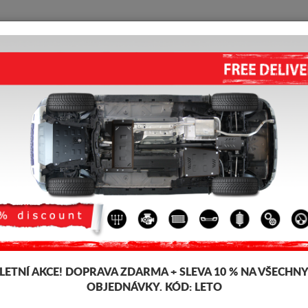
KRYT POD MOTOR
HOME
DOPRAVA
FEEDBACK
ux
KRYT POD PŘEVODOVKA A FI
2015)
Kód výrobku: 00.171
188 
139
LETNÍ AKCE!
DOPRAVA ZDARMA + SLEVA 10 % NA VŠECHN
OBJEDNÁVKY. KÓD:
LETO
Značka
Toyota