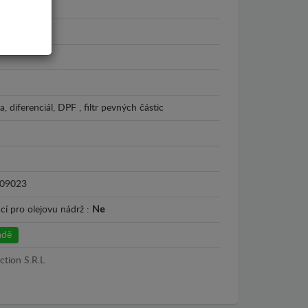
ux
15
, diferenciál, DPF , filtr pevných částic
09023
cí pro olejovu nádrž :
Ne
adě
ction S.R.L