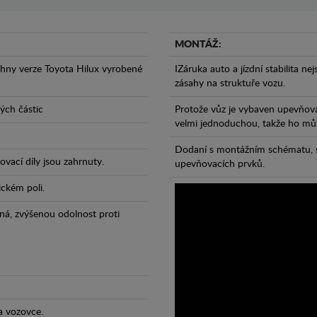
MONTÁŽ:
hny verze Toyota Hilux vyrobené
IZáruka auto a jízdní stabilita ne
zásahy na struktuře vozu.
ných částic
Protože vůz je vybaven upevňova
velmi jednoduchou, takže ho může
Dodaní s montážním schématu, s
vací díly jsou zahrnuty.
upevňovacích prvků.
ickém poli.
ná, zvýšenou odolnost proti
a vozovce.