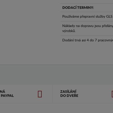
DODACÍ TERMINY:
Používáme přepravní služby GLS 
Náklady na dopravu jsou přidán
výrobků.
Dodání trvá asi 4 do 7 pracovný
ČNÁ
ZASÍLÁNÍ
 PAYPAL
DO DVEŘE