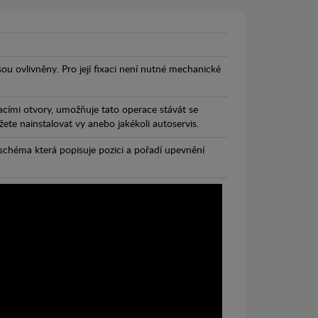
jsou ovlivněny. Pro její fixaci není nutné mechanické
cími otvory, umožňuje tato operace stávát se
te nainstalovat vy anebo jakékoli autoservis.
chéma která popisuje pozici a pořadí upevnění