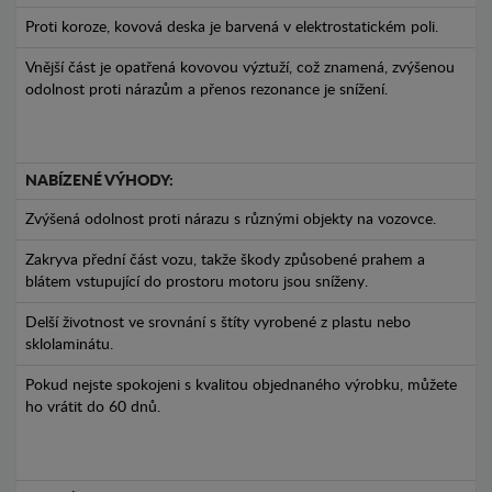
Proti koroze, kovová deska je barvená v elektrostatickém poli.
Vnější část je opatřená kovovou výztuží, což znamená, zvýšenou
odolnost proti nárazům a přenos rezonance je snížení.
NABÍZENÉ VÝHODY:
Zvýšená odolnost proti nárazu s různými objekty na vozovce.
Zakryva přední část vozu, takže škody způsobené prahem a
blátem vstupující do prostoru motoru jsou sníženy.
Delší životnost ve srovnání s štíty vyrobené z plastu nebo
sklolaminátu.
Pokud nejste spokojeni s kvalitou objednaného výrobku, můžete
ho vrátit do 60 dnů.