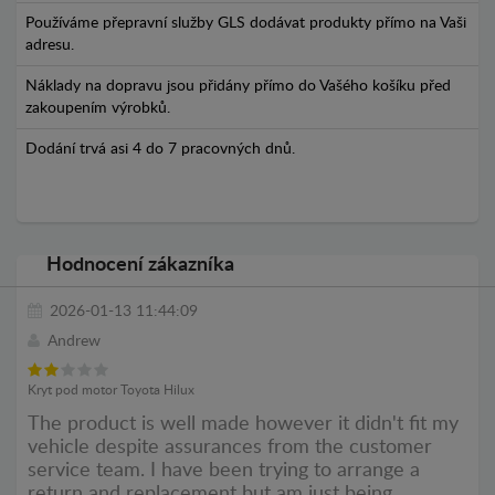
Používáme přepravní služby GLS dodávat produkty přímo na Vaši
adresu.
Náklady na dopravu jsou přidány přímo do Vašého košíku před
zakoupením výrobků.
Dodání trvá asi 4 do 7 pracovných dnů.
Hodnocení zákazníka
2026-01-13 11:44:09
Andrew
Kryt pod motor Toyota Hilux
The product is well made however it didn't fit my
vehicle despite assurances from the customer
service team. I have been trying to arrange a
return and replacement but am just being