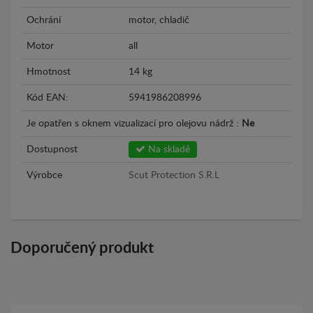
Ochrání
motor, chladič
Motor
all
Hmotnost
14 kg
Kód EAN:
5941986208996
Je opatřen s oknem vizualizací pro olejovu nádrž :
Ne
Dostupnost
Na skladě
Výrobce
Scut Protection S.R.L
Doporučený produkt