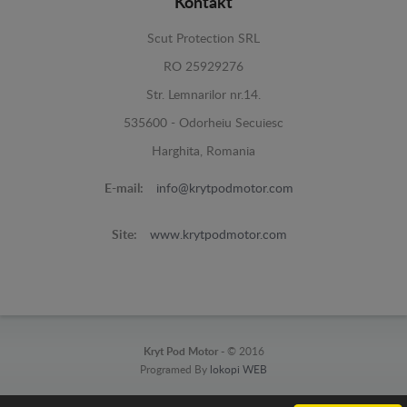
Kontakt
Scut Protection SRL
RO 25929276
Str. Lemnarilor nr.14.
535600 - Odorheiu Secuiesc
Harghita, Romania
E-mail:
info@krytpodmotor.com
Site:
www.krytpodmotor.com
Kryt Pod Motor -
© 2016
Programed By
lokopi WEB