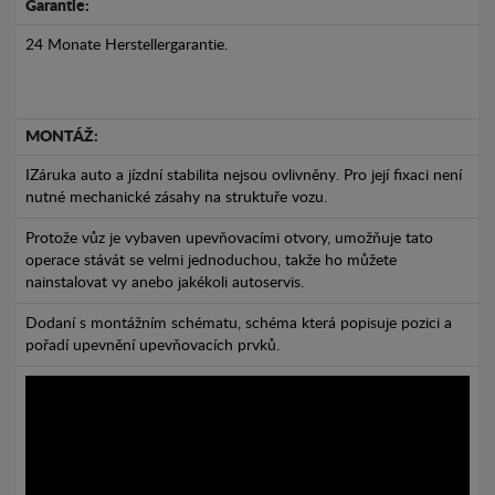
Garantie:
24 Monate Herstellergarantie.
MONTÁŽ:
IZáruka auto a jízdní stabilita nejsou ovlivněny. Pro její fixaci není
nutné mechanické zásahy na struktuře vozu.
Protože vůz je vybaven upevňovacími otvory, umožňuje tato
operace stávát se velmi jednoduchou, takže ho můžete
nainstalovat vy anebo jakékoli autoservis.
Dodaní s montážním schématu, schéma která popisuje pozici a
pořadí upevnění upevňovacích prvků.