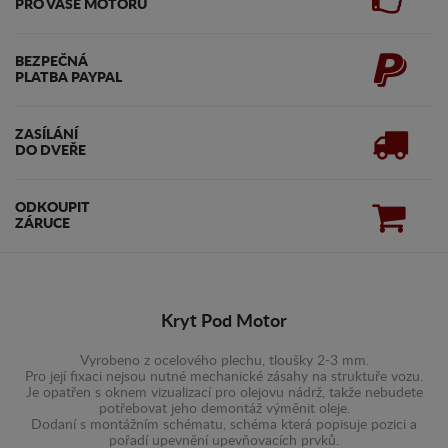
PRO VAŠE MOTORU
BEZPEČNÁ
PLATBA PAYPAL
ZASÍLÁNÍ
DO DVEŘE
ODKOUPIT
ZÁRUCE
Kryt Pod Motor
Vyrobeno z ocelového plechu, tloušky 2-3 mm.
Pro její fixaci nejsou nutné mechanické zásahy na struktuře vozu.
Je opatřen s oknem vizualizací pro olejovu nádrž, takže nebudete
potřebovat jeho demontáž výměnit oleje.
Dodaní s montážním schématu, schéma která popisuje pozici a
pořadí upevnění upevňovacích prvků.