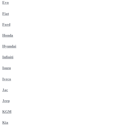
Evo
Fiat
Ford
Honda
Hyundai
Infiniti
Isuzu
Iveco
Jac
Jeep
KGM
Kia