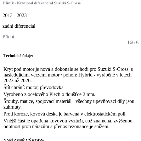
Hliník - Kryt pod diferenciál Suzuki S-Cross
2013 - 2023
zadní diferenciál
Přídat
166 €
Technické údaje:
Kryt pod motor je nová a dokonale se hodí pro Suzuki S-Cross, s
následujícími verzemi motor / pohon: Hybrid - vyráběné v letech
2023 až 2026.
Štít chrání: motor, převodovka
Vyrobeno z ocelového Plech o tloušťce 2 mm.
Šrouby, matice, spojovací materiál - všechny upevňovací díly jsou
zahrnuty.
Proti koroze, kovová deska je barvená v elektrostatickém poli.
Vnější část je opatřená kovovou výztuží, což znamená, zvýšenou
odolnost proti nárazům a přenos rezonance je snížení.
NABÍZENÉ VÝHODY: