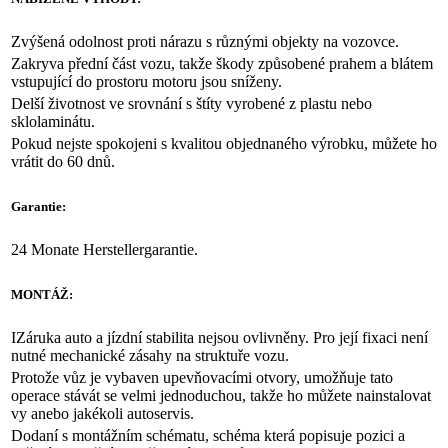
Zvýšená odolnost proti nárazu s různými objekty na vozovce.
Zakryva přední část vozu, takže škody způsobené prahem a blátem
vstupující do prostoru motoru jsou sníženy.
Delší životnost ve srovnání s štíty vyrobené z plastu nebo
sklolaminátu.
Pokud nejste spokojeni s kvalitou objednaného výrobku, můžete ho
vrátit do 60 dnů.
Garantie:
24 Monate Herstellergarantie.
MONTÁŽ:
IZáruka auto a jízdní stabilita nejsou ovlivněny. Pro její fixaci není
nutné mechanické zásahy na struktuře vozu.
Protože vůz je vybaven upevňovacími otvory, umožňuje tato
operace stávát se velmi jednoduchou, takže ho můžete nainstalovat
vy anebo jakékoli autoservis.
Dodaní s montážním schématu, schéma která popisuje pozici a