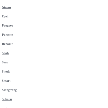
Nissan
Opel
Peugeot
Porsche
Renault
Saab
Seat
Skoda
Smart
SsangYong
Subaru