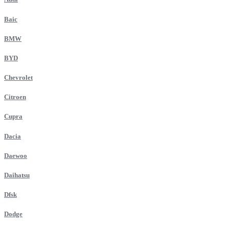
Baic
BMW
BYD
Chevrolet
Citroen
Cupra
Dacia
Daewoo
Daihatsu
Dfsk
Dodge