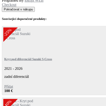
Programed By
lokopi WEB
Checkout
Pokračovat v nákupu
Související doporučené produkty:
-25%
Kryt pod diferenciál Suzuki S-Cross
2021 - 2026
zadní diferenciál
Přídat
100 €
-40%