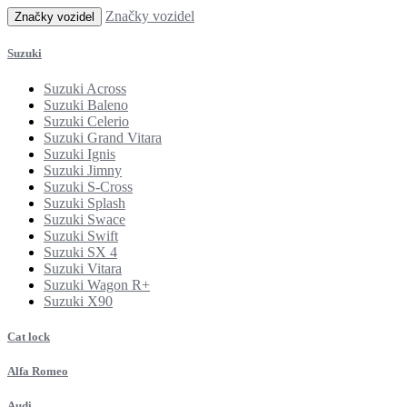
Značky vozidel
Značky vozidel
Suzuki
Suzuki Across
Suzuki Baleno
Suzuki Celerio
Suzuki Grand Vitara
Suzuki Ignis
Suzuki Jimny
Suzuki S-Cross
Suzuki Splash
Suzuki Swace
Suzuki Swift
Suzuki SX 4
Suzuki Vitara
Suzuki Wagon R+
Suzuki X90
Cat lock
Alfa Romeo
Audi