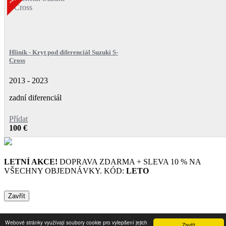
Hliník - Kryt pod diferenciál Suzuki S-
Cross
2013 - 2023
zadní diferenciál
Přídat
100 €
LETNÍ AKCE!
DOPRAVA ZDARMA + SLEVA 10 % NA
VŠECHNY OBJEDNÁVKY. KÓD:
LETO
Zavřít
Webové stránky využívají soubory cookie pro vylepšení jejich
Zavřít