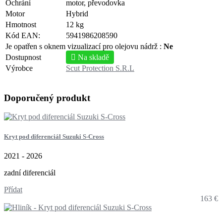
Ochrání
motor, převodovka
Motor
Hybrid
Hmotnost
12 kg
Kód EAN:
5941986208590
Je opatřen s oknem vizualizací pro olejovu nádrž :
Ne
Dostupnost
Na skladě
Výrobce
Scut Protection S.R.L
Doporučený produkt
Kryt pod diferenciál Suzuki S-Cross
2021 - 2026
zadní diferenciál
Přídat
163 €