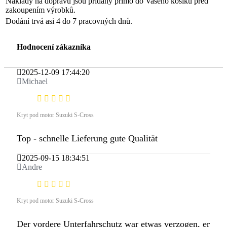
Náklady na dopravu jsou přidány přímo do Vašého košíku před
zakoupením výrobků.
Dodání trvá asi 4 do 7 pracovných dnů.
Hodnocení zákazníka
2025-12-09 17:44:20
Michael
Kryt pod motor Suzuki S-Cross
Top - schnelle Lieferung gute Qualität
2025-09-15 18:34:51
Andre
Kryt pod motor Suzuki S-Cross
Der vordere Unterfahrschutz war etwas verzogen, er