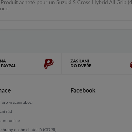
roduit acheté pour un Suzuki S Cross Hybrid All Grip (4X
ance.
ČNÁ
ZASÍLÁNÍ
 PAYPAL
DO DVEŘE
mace
Facebook
 pro vrácení zboží
ční řád
poru online
ochrany osobních údajů (GDPR)