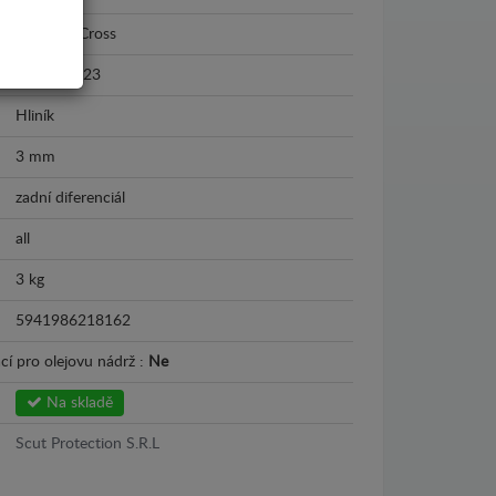
Suzuki S-Cross
2013 - 2023
Hliník
3 mm
zadní diferenciál
all
3 kg
5941986218162
cí pro olejovu nádrž :
Ne
Na skladě
Scut Protection S.R.L