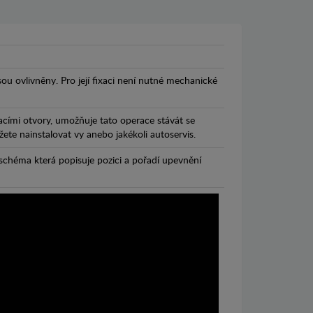
jsou ovlivněny. Pro její fixaci není nutné mechanické
cími otvory, umožňuje tato operace stávát se
te nainstalovat vy anebo jakékoli autoservis.
chéma která popisuje pozici a pořadí upevnění