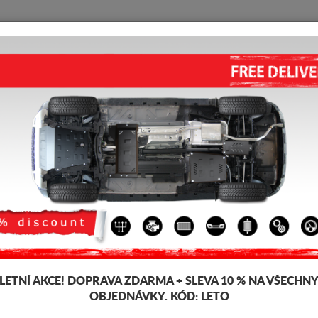
KRYT POD MOTOR
HOME
DOPRAVA
FEEDBACK
ross
HLINÍK - KRYT POD DIFERENC
5.00
out of
5
stars based on
Kód výrobku: 00.166ALU
168 
100
LETNÍ AKCE!
DOPRAVA ZDARMA + SLEVA 10 % NA VŠECHN
OBJEDNÁVKY. KÓD:
LETO
Značka