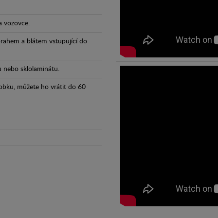
a vozovce.
prahem a blátem vstupující do
tu nebo sklolaminátu.
obku, můžete ho vrátit do 60