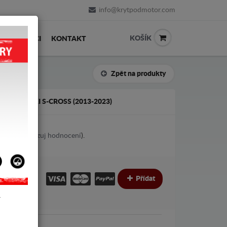
info@krytpodmotor.com
KOŠÍK
PRODEJCI
KONTAKT
Zpět na produkty
IÁL SUZUKI S-CROSS (2013-2023)
1
votes (
Ukazuj hodnocení
).
€
€
Přídat
Y
Suzuki