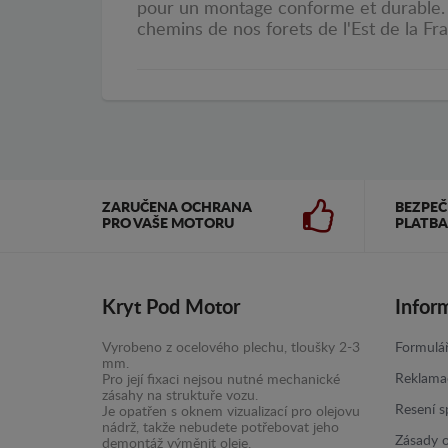
pour un montage conforme et durable. P
chemins de nos forets de l'Est de la Fr
ZARUČENA OCHRANA
BEZPE
PRO VAŠE MOTORU
PLATBA
Kryt Pod Motor
Infor
Vyrobeno z ocelového plechu, tloušky 2-3
Formulář
mm.
Reklama
Pro její fixaci nejsou nutné mechanické
zásahy na struktuře vozu.
Resení s
Je opatřen s oknem vizualizací pro olejovu
nádrž, takže nebudete potřebovat jeho
Zásady 
demontáž výměnit oleje.