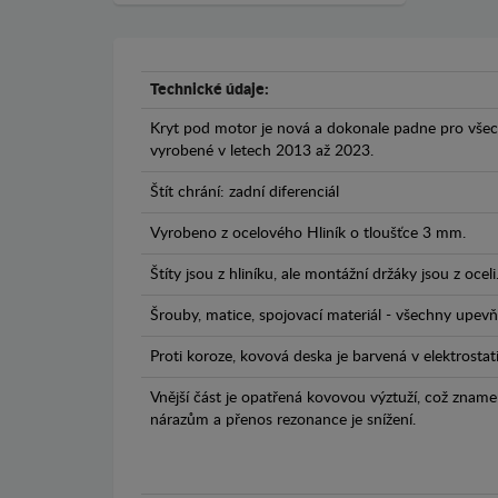
Technické údaje:
Kryt pod motor je nová a dokonale padne pro všec
vyrobené v letech 2013 až 2023.
Štít chrání: zadní diferenciál
Vyrobeno z ocelového Hliník o tloušťce 3 mm.
Štíty jsou z hliníku, ale montážní držáky jsou z oceli
Šrouby, matice, spojovací materiál - všechny upevňo
Proti koroze, kovová deska je barvená v elektrostat
Vnější část je opatřená kovovou výztuží, což zname
nárazům a přenos rezonance je snížení.