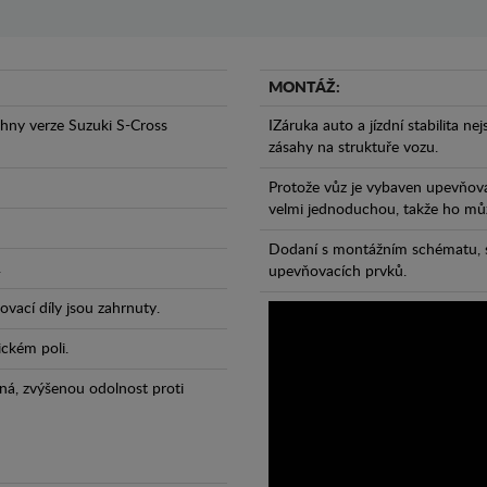
MONTÁŽ:
hny verze Suzuki S-Cross
IZáruka auto a jízdní stabilita ne
zásahy na struktuře vozu.
Protože vůz je vybaven upevňova
velmi jednoduchou, takže ho může
Dodaní s montážním schématu, s
.
upevňovacích prvků.
vací díly jsou zahrnuty.
ickém poli.
ná, zvýšenou odolnost proti