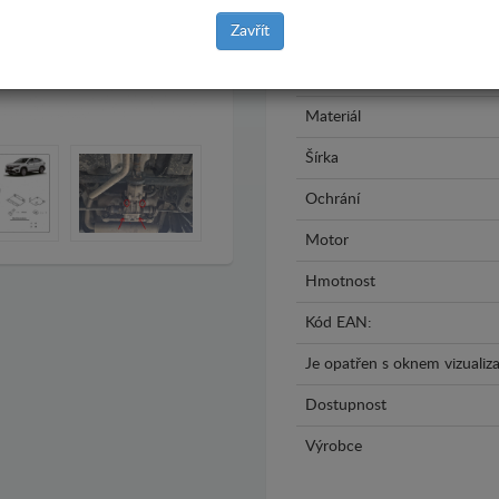
Zavřít
Model
Rok výroby
Materiál
Šírka
Ochrání
Motor
Hmotnost
Kód EAN:
Je opatřen s oknem vizualiza
Dostupnost
Výrobce