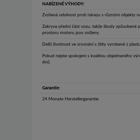
NABÍZENÉ VÝHODY:
Zvýšená odolnost proti nárazu s různými objekty n
Zakryva přední část vozu, takže škody způsobené 
prostoru motoru jsou sníženy.
Delší životnost ve srovnání s štíty vyrobené z plas
Pokud nejste spokojeni s kvalitou objednaného výr
dnů.
Garantie:
24 Monate Herstellergarantie.