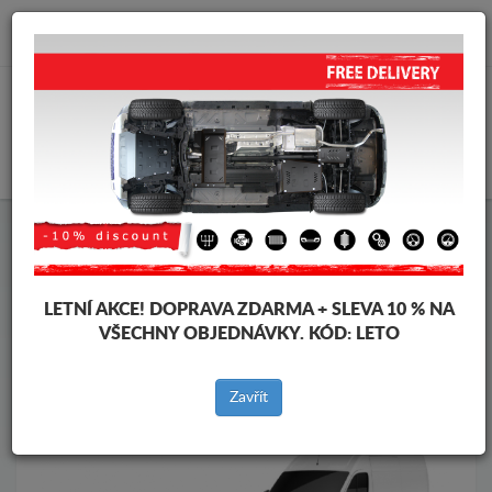
info@krytpodmotor.com
KOŠÍK
Kryt pod motor Citroen
Kryt pod motor Citroen Jumper
Značky vozidel
Značky
vozidel
LETNÍ AKCE!
DOPRAVA ZDARMA + SLEVA 10 % NA
VŠECHNY OBJEDNÁVKY. KÓD:
LETO
Zpět na produkty
Zavřít