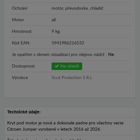
Ochrání
motor, převodovka, chladič
Motor
all
Hmotnost
9 kg
Kód EAN:
5941986216533
Je opatřen s oknem vizualizací pro olejovu nádrž :
Ne
Dostupnost
Na skladě
Výrobce
Scut Protection S.R.L
Technické údaje:
Kryt pod motor je nová a dokonale padne pro všechny verze
Citroen Jumper vyrobené v letech 2016 až 2026.