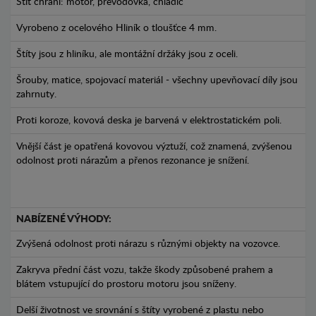
Štít chrání: motor, převodovka, chladič
Vyrobeno z ocelového Hliník o tloušťce 4 mm.
Štíty jsou z hliníku, ale montážní držáky jsou z oceli.
Šrouby, matice, spojovací materiál - všechny upevňovací díly jsou
zahrnuty.
Proti koroze, kovová deska je barvená v elektrostatickém poli.
Vnější část je opatřená kovovou výztuží, což znamená, zvýšenou
odolnost proti nárazům a přenos rezonance je snížení.
NABÍZENÉ VÝHODY:
Zvýšená odolnost proti nárazu s různými objekty na vozovce.
Zakryva přední část vozu, takže škody způsobené prahem a
blátem vstupující do prostoru motoru jsou sníženy.
Delší životnost ve srovnání s štíty vyrobené z plastu nebo