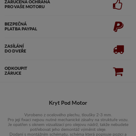
ZARUČENA OCHRANA
PRO VAŠE MOTORU
BEZPEČNÁ
PLATBA PAYPAL
ZASÍLÁNÍ
DO DVEŘE
ODKOUPIT
ZÁRUCE
Kryt Pod Motor
Vyrobeno z ocelového plechu, tloušky 2-3 mm.
Pro její fixaci nejsou nutné mechanické zásahy na struktuře vozu.
Je opatřen s oknem vizualizací pro olejovu nádrž, takže nebudete
potřebovat jeho demontáž výměnit oleje.
Dodaní s montážním schématu, schéma která popisuje pozici a