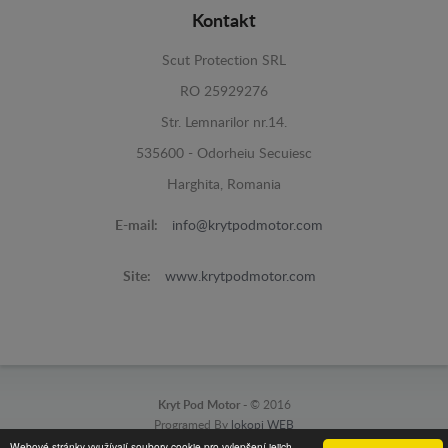
Kontakt
Scut Protection SRL
RO 25929276
Str. Lemnarilor nr.14.
535600 - Odorheiu Secuiesc
Harghita, Romania
E-mail:
info@krytpodmotor.com
Site:
www.krytpodmotor.com
Kryt Pod Motor -
© 2016
Programed By
lokopi WEB
Webové stránky využívají soubory cookie pro vylepšení jejich