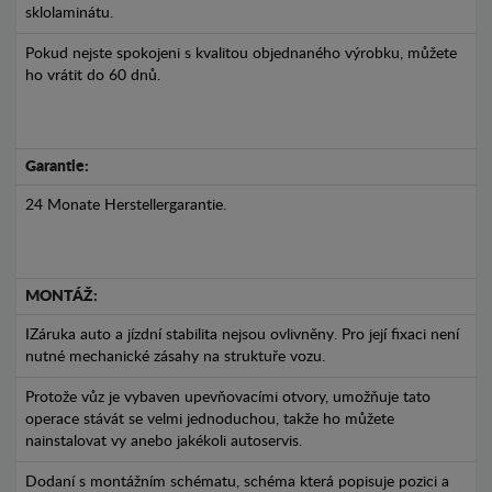
sklolaminátu.
Pokud nejste spokojeni s kvalitou objednaného výrobku, můžete
ho vrátit do 60 dnů.
Garantie:
24 Monate Herstellergarantie.
MONTÁŽ:
IZáruka auto a jízdní stabilita nejsou ovlivněny. Pro její fixaci není
nutné mechanické zásahy na struktuře vozu.
Protože vůz je vybaven upevňovacími otvory, umožňuje tato
operace stávát se velmi jednoduchou, takže ho můžete
nainstalovat vy anebo jakékoli autoservis.
Dodaní s montážním schématu, schéma která popisuje pozici a