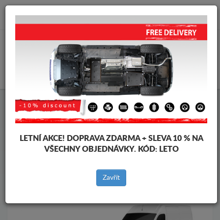
info@krytpodmotor.com
KOŠÍK
Kryt pod motor Citroen
Kryt pod motor Citroen Jumper
Značky vozidel
Značky
vozidel
LETNÍ AKCE!
DOPRAVA ZDARMA + SLEVA 10 % NA
VŠECHNY OBJEDNÁVKY. KÓD:
LETO
Zpět na produkty
Zavřít