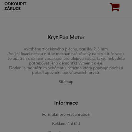
ODKOUPIT
ZÁRUCE
Kryt Pod Motor
Vyrobeno z ocelového plechu, tloušky 2-3 mm.
Pro její fixaci nejsou nutné mechanické zásahy na struktuře vozu.
Je opatřen s oknem vizualizací pro olejovu nádrž, takže nebudete
potřebovat jeho demontáž výměnit oleje.
Dodaní s montážním schématu, schéma která popisuje pozici a
pořadí upevnění upevňovacích prvků.
Sitemap
Informace
Formulář pro vrácení zboží
Reklamační řád