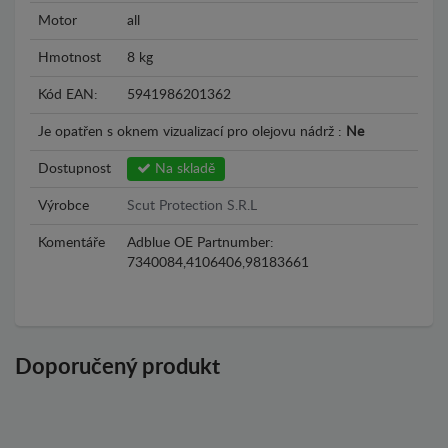
Motor
all
Hmotnost
8 kg
Kód EAN:
5941986201362
Je opatřen s oknem vizualizací pro olejovu nádrž :
Ne
Dostupnost
Na skladě
Výrobce
Scut Protection S.R.L
Komentáře
Adblue OE Partnumber:
7340084,4106406,98183661
Doporučený produkt