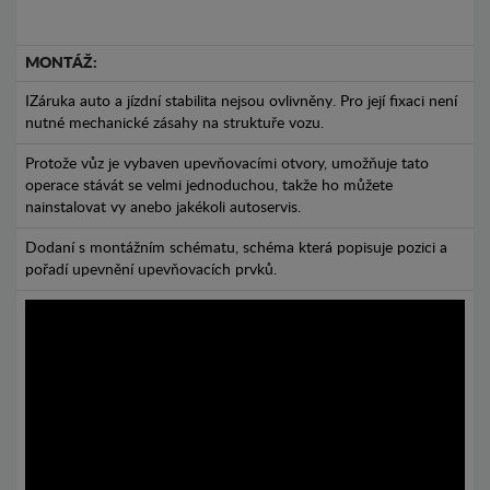
MONTÁŽ:
IZáruka auto a jízdní stabilita nejsou ovlivněny. Pro její fixaci není
nutné mechanické zásahy na struktuře vozu.
Protože vůz je vybaven upevňovacími otvory, umožňuje tato
operace stávát se velmi jednoduchou, takže ho můžete
nainstalovat vy anebo jakékoli autoservis.
Dodaní s montážním schématu, schéma která popisuje pozici a
pořadí upevnění upevňovacích prvků.