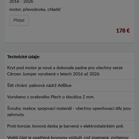
2016 - 2026
motor, převodovka, chladič
Přídat
178 €
Technické údaje:
Kryt pod motor je nová a dokonale padne pro všechny verze
Citroen Jumper vyrobené v letech 2016 až 2026.
Štít chrání: palivová nádrž AdBlue
Vyrobeno z ocelového Plech o tloušťce 2 mm.
Šrouby, matice, spojovací materiál - všechny upevňovací díly jsou
zahrnuty.
Proti koroze, kovová deska je barvená v elektrostatickém poli.
Vnější část je opatřená kovovou výztuží, což znamená, zvýšenou