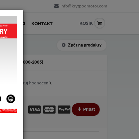
info@krytpodmotor.com
KOŠÍK
PRODEJCI
KONTAKT
Zpět na produkty
OAD A6 (2000-2005)
2
votes (
Ukazuj hodnocení
).
€
€
Přídat
Y
i