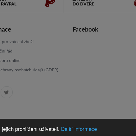
 PAYPAL
DO DVEŘE
mace
Facebook
 pro vrácení zboží
ční řád
poru online
ochrany osobních údajů (GDPR)
ejich prohlížení uživateli.
Další informace