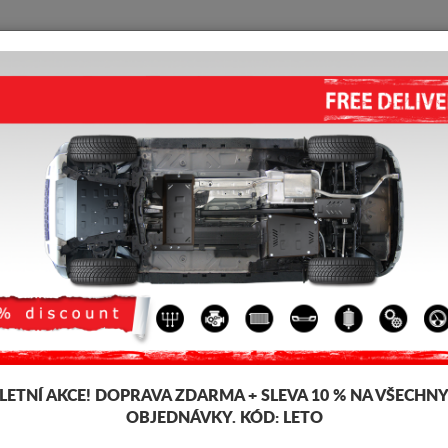
KRYT POD MOTOR
HOME
DOPRAVA
FEEDBACK
KRYT POD MOTOR AUDI ALLR
4.00
out of
5
stars based on
Kód výrobku: 30.005
170 
163
LETNÍ AKCE!
DOPRAVA ZDARMA + SLEVA 10 % NA VŠECHN
OBJEDNÁVKY. KÓD:
LETO
Značka
Aud