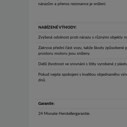
nárazům a přenos rezonance je snížení.
NABÍZENÉ VÝHODY:
Zvýšená odolnost proti nárazu s různými objekty n
Zakryva přední část vozu, takže škody způsobené 
prostoru motoru jsou sníženy.
Delší životnost ve srovnání s štíty vyrobené z plas
Pokud nejste spokojeni s kvalitou objednaného výr
dnů.
Garantie:
24 Monate Herstellergarantie.