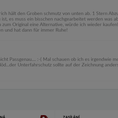
prich hält den Groben schmutz von unten ab. 1 Stern Abzu
u ist, es muss ein bisschen nachgearbeitet werden was a
 zum Original eine Alternative, würde ich wieder kaufen!
en und hat dann für immer Ruhe!
nicht Passgenau.... :-( Mal schauen ob ich es irgendwie 
öd...der Unterfahrschutz sollte auf der Zeichnung anders
ČNÁ
ZASÍLÁNÍ