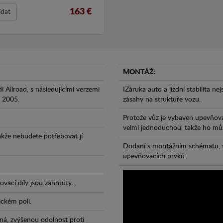
163 €
ídat
MONTÁŽ:
 Allroad, s následujícími verzemi
IZáruka auto a jízdní stabilita ne
ž 2005.
zásahy na struktuře vozu.
Protože vůz je vybaven upevňova
velmi jednoduchou, takže ho může
takže nebudete potřebovat jí
Dodaní s montážním schématu, s
upevňovacích prvků.
vací díly jsou zahrnuty.
ickém poli.
ná, zvýšenou odolnost proti