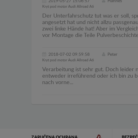
2019-05-27 15:06:57
Hannes
Kryt pod motor Audi Allroad A6
Der Unterfahrschutz tut was er soll, s
angesetzt hat und nicht allzu passgena
zwei linke Hände hat! Aber im Vergleich
vor Montage die Teile Pulverbeschicht
2018-07-02 09:59:58
Peter
Kryt pod motor Audi Allroad A6
Verarbeitung ist sehr gut. Doch leider 
entweder irreführend oder ich bin zu bl
nach vorne...
ZARUČENA OCHRANA
BEZPE