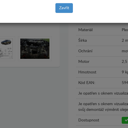
Zavřít
Model
Aud
Rok výroby
200
Materiál
Ple
Šírka
2 
Ochrání
mot
Motor
2,5
Hmotnost
9 k
Kód EAN:
59
Je opatřen s oknem vizualiza
Je opatřen s oknem vizualiz
svůj demontáž výměnit oleje.
Dostupnost