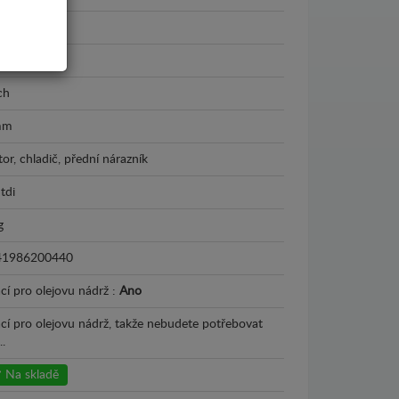
i Allroad
0 - 2005
ch
mm
or, chladič, přední nárazník
 tdi
g
41986200440
cí pro olejovu nádrž :
Ano
ací pro olejovu nádrž, takže nebudete potřebovat
.
Na skladě