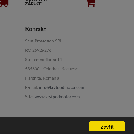
ZÁRUCE
Kontakt
Scut Protection SRL
RO 25929276
Str. Lemnarilor nr.14.
535600 - Odorheiu Secuiesc
Harghita, Romania
E-mail:
info@krytpodmotor.com
Site:
www.krytpodmotor.com
Zavřít