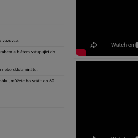
a vozovce.
prahem a blátem vstupující do
tu nebo sklolaminátu.
obku, můžete ho vrátit do 60