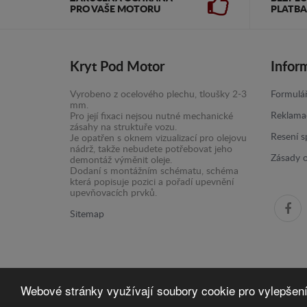
PRO VAŠE MOTORU
PLATBA
Kryt Pod Motor
Infor
Vyrobeno z ocelového plechu, tloušky 2-3
Formulář
mm.
Reklama
Pro její fixaci nejsou nutné mechanické
zásahy na struktuře vozu.
Resení s
Je opatřen s oknem vizualizací pro olejovu
nádrž, takže nebudete potřebovat jeho
Zásady 
demontáž výměnit oleje.
Dodaní s montážním schématu, schéma
která popisuje pozici a pořadí upevnění
upevňovacích prvků.
Sitemap
Webové stránky využívají soubory cookie pro vylepšení j