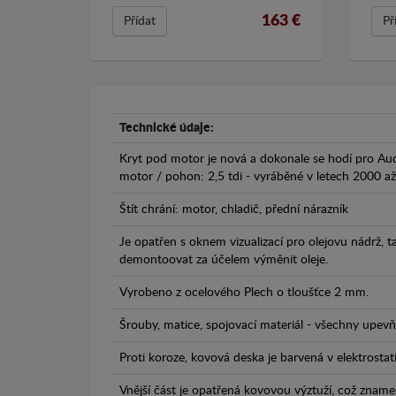
163 €
Přídat
Př
Technické údaje:
Kryt pod motor je nová a dokonale se hodí pro Audi
motor / pohon: 2,5 tdi - vyráběné v letech 2000 a
Štít chrání: motor, chladič, přední nárazník
Je opatřen s oknem vizualizací pro olejovu nádrž, 
demontoovat za účelem výměnit oleje.
Vyrobeno z ocelového Plech o tloušťce 2 mm.
Šrouby, matice, spojovací materiál - všechny upevňo
Proti koroze, kovová deska je barvená v elektrostat
Vnější část je opatřená kovovou výztuží, což zname