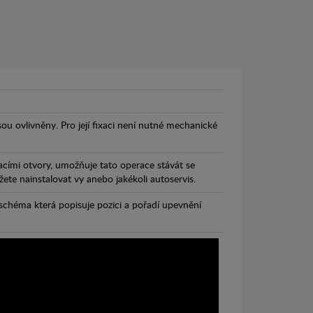
jsou ovlivněny. Pro její fixaci není nutné mechanické
cími otvory, umožňuje tato operace stávát se
te nainstalovat vy anebo jakékoli autoservis.
chéma která popisuje pozici a pořadí upevnění