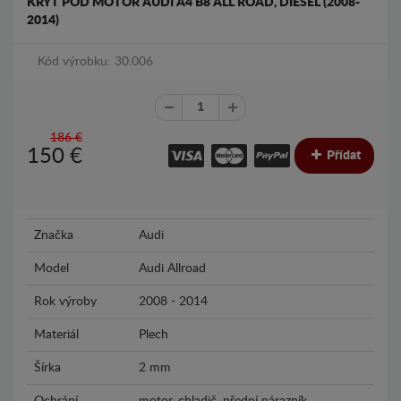
KRYT POD MOTOR AUDI A4 B8 ALL ROAD, DIESEL (2008-
2014)
Kód výrobku: 30.006
186 €
150
€
Přídat
Značka
Audi
Model
Audi Allroad
Rok výroby
2008 - 2014
Materiál
Plech
Šírka
2 mm