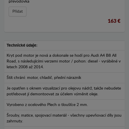
převodovka
Přídat
163 €
Technické údaje:
Kryt pod motor je nová a dokonale se hodí pro Audi A4 B8 All
Road, s následujícími verzemi motor / pohon: diesel - vyráběné v
letech 2008 až 2014.
Štít chrání: motor, chladič, přední nárazník
Je opatřen s oknem vizualizací pro olejovu nádrž, takže nebudete
potřebovat jí demontoovat za účelem výměnit oleje.
Vyrobeno z ocelového Plech o tloušťce 2 mm.
Šrouby, matice, spojovací materiál - všechny upevňovací díly jsou
zahrnuty.