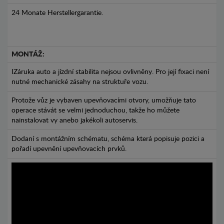
24 Monate Herstellergarantie.
MONTÁŽ:
IZáruka auto a jízdní stabilita nejsou ovlivněny. Pro její fixaci není
nutné mechanické zásahy na struktuře vozu.
Protože vůz je vybaven upevňovacími otvory, umožňuje tato
operace stávát se velmi jednoduchou, takže ho můžete
nainstalovat vy anebo jakékoli autoservis.
Dodaní s montážním schématu, schéma která popisuje pozici a
pořadí upevnění upevňovacích prvků.