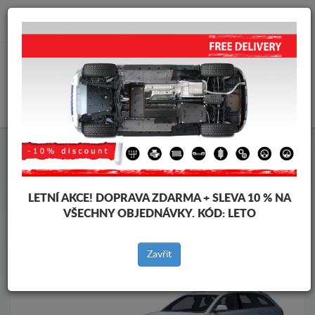
info@krytpodmotor.com
KOŠÍK
Kryt pod motor Audi
Kryt pod motor Audi Allroad
Značky vozidel
Značky
vozidel
LETNÍ AKCE!
DOPRAVA ZDARMA + SLEVA 10 % NA
VŠECHNY OBJEDNÁVKY. KÓD:
LETO
Zpět na produkty
Zavřít