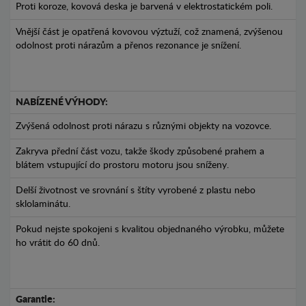
Proti koroze, kovová deska je barvená v elektrostatickém poli.
Vnější část je opatřená kovovou výztuží, což znamená, zvýšenou
odolnost proti nárazům a přenos rezonance je snížení.
NABÍZENÉ VÝHODY:
Zvýšená odolnost proti nárazu s různými objekty na vozovce.
Zakryva přední část vozu, takže škody způsobené prahem a
blátem vstupující do prostoru motoru jsou sníženy.
Delší životnost ve srovnání s štíty vyrobené z plastu nebo
sklolaminátu.
Pokud nejste spokojeni s kvalitou objednaného výrobku, můžete
ho vrátit do 60 dnů.
Garantie: