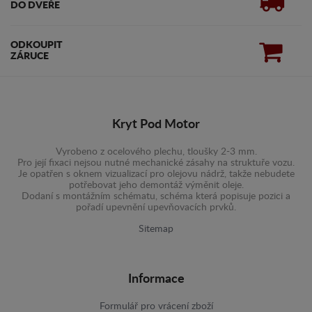
DO DVEŘE
ODKOUPIT
ZÁRUCE
Kryt Pod Motor
Vyrobeno z ocelového plechu, tloušky 2-3 mm.
Pro její fixaci nejsou nutné mechanické zásahy na struktuře vozu.
Je opatřen s oknem vizualizací pro olejovu nádrž, takže nebudete
potřebovat jeho demontáž výměnit oleje.
Dodaní s montážním schématu, schéma která popisuje pozici a
pořadí upevnění upevňovacích prvků.
Sitemap
Informace
Formulář pro vrácení zboží