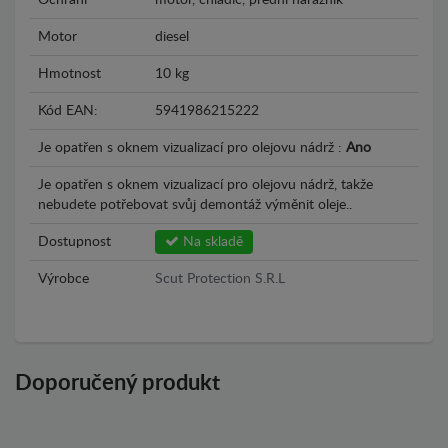
Ochrání
motor, chladič, přední nárazník
Motor
diesel
Hmotnost
10 kg
Kód EAN:
5941986215222
Je opatřen s oknem vizualizací pro olejovu nádrž :
Ano
Je opatřen s oknem vizualizací pro olejovu nádrž, takže
nebudete potřebovat svůj demontáž výměnit oleje..
Dostupnost
Na skladě
Výrobce
Scut Protection S.R.L
Doporučený produkt