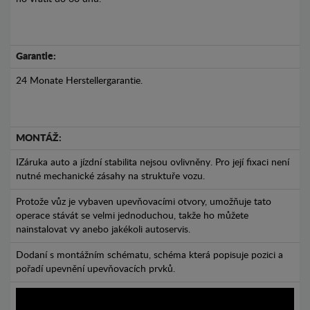
Garantie:
24 Monate Herstellergarantie.
MONTÁŽ:
IZáruka auto a jízdní stabilita nejsou ovlivněny. Pro její fixaci není
nutné mechanické zásahy na struktuře vozu.
Protože vůz je vybaven upevňovacími otvory, umožňuje tato
operace stávát se velmi jednoduchou, takže ho můžete
nainstalovat vy anebo jakékoli autoservis.
Dodaní s montážním schématu, schéma která popisuje pozici a
pořadí upevnění upevňovacích prvků.