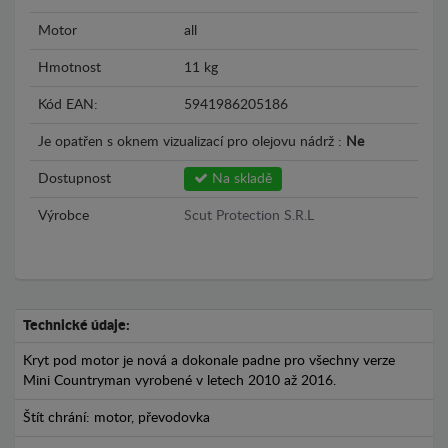
Motor
all
Hmotnost
11 kg
Kód EAN:
5941986205186
Je opatřen s oknem vizualizací pro olejovu nádrž :
Ne
Dostupnost
Na skladě
Výrobce
Scut Protection S.R.L
Technické údaje:
Kryt pod motor je nová a dokonale padne pro všechny verze
Mini Countryman vyrobené v letech 2010 až 2016.
Štít chrání: motor, převodovka