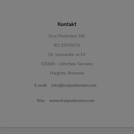
Kontakt
Scut Protection SRL
RO 25929276
Str. Lemnarilor nr.14.
535600 - Odorheiu Secuiesc
Harghita, Romania
E-mail:
info@krytpodmotor.com
Site:
www.krytpodmotor.com