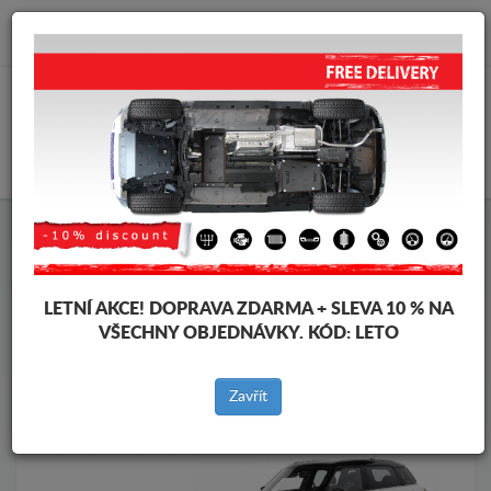
info@krytpodmotor.com
KOŠÍK
Kryt pod motor Mini
Kryt pod motor Mini Countryman
Značky vozidel
Značky
vozidel
LETNÍ AKCE!
DOPRAVA ZDARMA + SLEVA 10 % NA
VŠECHNY OBJEDNÁVKY. KÓD:
LETO
Zpět na produkty
Zavřít