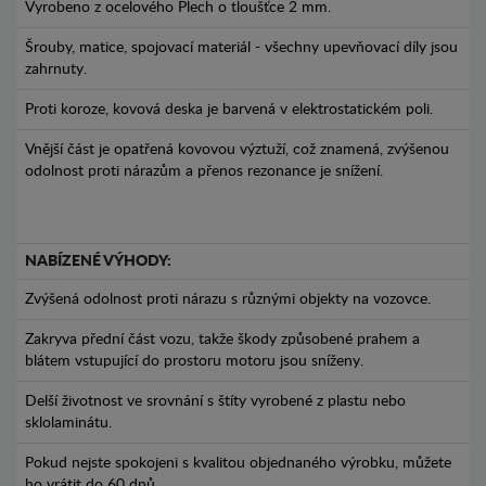
Vyrobeno z ocelového Plech o tloušťce 2 mm.
Šrouby, matice, spojovací materiál - všechny upevňovací díly jsou
zahrnuty.
Proti koroze, kovová deska je barvená v elektrostatickém poli.
Vnější část je opatřená kovovou výztuží, což znamená, zvýšenou
odolnost proti nárazům a přenos rezonance je snížení.
NABÍZENÉ VÝHODY:
Zvýšená odolnost proti nárazu s různými objekty na vozovce.
Zakryva přední část vozu, takže škody způsobené prahem a
blátem vstupující do prostoru motoru jsou sníženy.
Delší životnost ve srovnání s štíty vyrobené z plastu nebo
sklolaminátu.
Pokud nejste spokojeni s kvalitou objednaného výrobku, můžete
ho vrátit do 60 dnů.