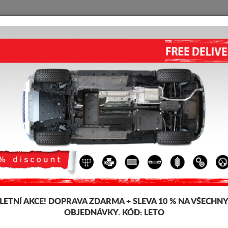
KRYT POD MOTOR
HOME
DOPRAVA
FEEDBACK
KRYT POD MOTOR MAZDA 2 (
Kód výrobku: 13.112
177 
148
LETNÍ AKCE!
DOPRAVA ZDARMA + SLEVA 10 % NA VŠECHN
Značka
Mazda
OBJEDNÁVKY. KÓD:
LETO
Model
Mazda 2