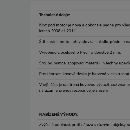
Technické údaje:
Kryt pod motor je nová a dokonale padne pro vše
letech 2008 až 2014.
Štít chrání: motor, převodovka, chladič, přední nár
Vyrobeno z ocelového Plech o tloušťce 2 mm.
Šrouby, matice, spojovací materiál - všechny upevňo
Proti koroze, kovová deska je barvená v elektrostat
Vnější část je opatřená kovovou výztuží, což zname
nárazům a přenos rezonance je snížení.
NABÍZENÉ VÝHODY:
Zvýšená odolnost proti nárazu s různými objekty n