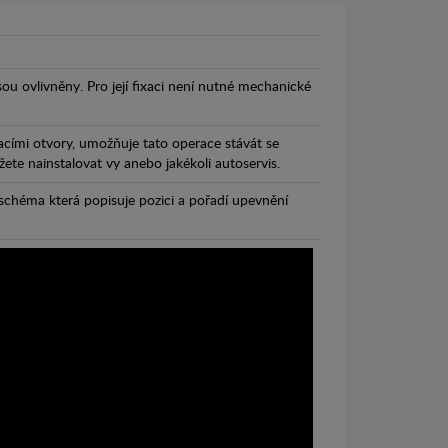
jsou ovlivněny. Pro její fixaci není nutné mechanické
cími otvory, umožňuje tato operace stávát se
te nainstalovat vy anebo jakékoli autoservis.
chéma která popisuje pozici a pořadí upevnění