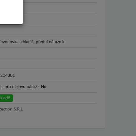
2014
řevodovka, chladič, přední nárazník
6204301
cí pro olejovu nádrž :
Ne
kladě
tection S.R.L