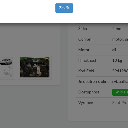
Rok výroby
2008 - 
Zavřít
Materiál
Plech
Šírka
2 mm
Ochrání
motor, p
Motor
all
Hmotnost
13 kg
Kód EAN:
594198
Je opatřen s oknem vizualiza
Dostupnost
Na s
Výrobce
Scut Pro