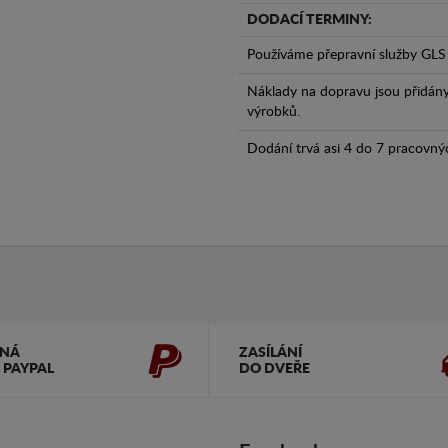
DODACÍ TERMINY:
Používáme přepravní služby GLS 
Náklady na dopravu jsou přidán
výrobků.
Dodání trvá asi 4 do 7 pracovný
ČNÁ
ZASÍLÁNÍ
 PAYPAL
DO DVEŘE