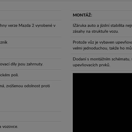
MONTÁŽ:
chny verze Mazda 2 vyrobené v
IZáruka auto a jízdní stabilita ne
zásahy na struktuře vozu.
azník
Protože vůz je vybaven upevňova
velmi jednoduchou, takže ho může
Dodaní s montážním schématu, s
vací díly jsou zahrnuty.
upevňovacích prvků.
ickém poli.
ná, zvýšenou odolnost proti
a vozovce.