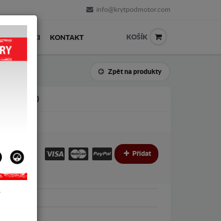
info@krytpodmotor.com
KOŠÍK
PRODEJCI
KONTAKT
Zpět na produkty
2008-2014)
€
€
Přídat
Y