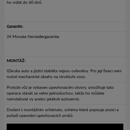
ho vrátit do 60 dnů.
Garantie:
24 Monate Herstellergarantie.
MONTÁŽ:
IZáruka auto a jízdní stabilita nejsou ovlivněny. Pro její fixaci není
nutné mechanické zásahy na struktuře vozu.
Protože vůz je vybaven upevňovacími otvory, umožňuje tato
operace stávát se velmi jednoduchou, takže ho můžete
nainstalovat vy anebo jakékoli autoservis.
Dodaní s montážním schématu, schéma která popisuje pozici a
pořadí upevnění upevňovacích prvků.