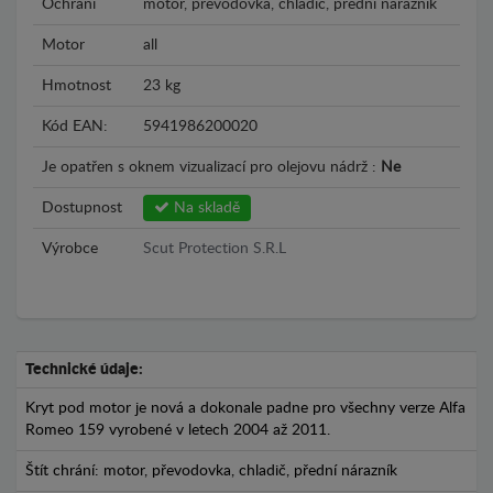
Ochrání
motor, převodovka, chladič, přední nárazník
Motor
all
Hmotnost
23 kg
Kód EAN:
5941986200020
Je opatřen s oknem vizualizací pro olejovu nádrž :
Ne
Dostupnost
Na skladě
Výrobce
Scut Protection S.R.L
Technické údaje:
Kryt pod motor je nová a dokonale padne pro všechny verze Alfa
Romeo 159 vyrobené v letech 2004 až 2011.
Štít chrání: motor, převodovka, chladič, přední nárazník