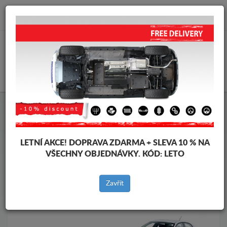
info@krytpodmotor.com
KOŠÍK
Kryt pod motor Alfa Romeo
Kryt pod motor Alfa Romeo 159
Značky vozidel
Značky
LETNÍ AKCE!
DOPRAVA ZDARMA + SLEVA 10 % NA
vozidel
VŠECHNY OBJEDNÁVKY. KÓD:
LETO
Zavřít
Zpět na produkty