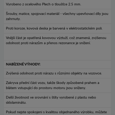
Vyrobeno z ocelového Plech o tloušťce 2.5 mm.
Šrouby, matice, spojovací materiál - všechny upevňovací díly jsou
zahrnuty.
Proti koroze, kovová deska je barvená v elektrostatickém poli.
Vnější část je opatřená kovovou výztuží, což znamená, zvýšenou
odolnost proti nárazům a přenos rezonance je snížení.
NABÍZENÉ VÝHODY:
Zvýšená odolnost proti nárazu s různými objekty na vozovce.
Zakryva přední část vozu, takže škody způsobené prahem a
blátem vstupující do prostoru motoru jsou sníženy.
Delší životnost ve srovnání s štíty vyrobené z plastu nebo
sklolaminátu.
Pokud nejste spokojeni s kvalitou objednaného výrobku, můžete