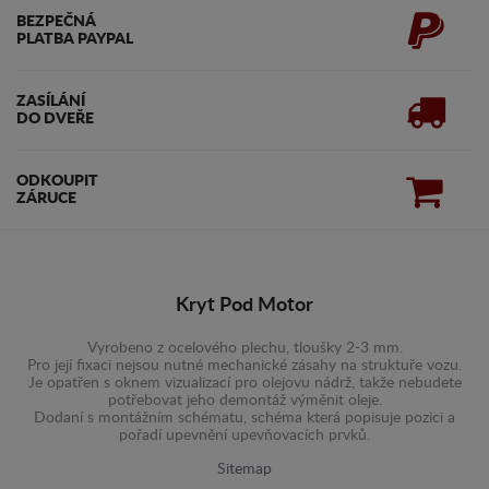
BEZPEČNÁ
PLATBA PAYPAL
ZASÍLÁNÍ
DO DVEŘE
ODKOUPIT
ZÁRUCE
Kryt Pod Motor
Vyrobeno z ocelového plechu, tloušky 2-3 mm.
Pro její fixaci nejsou nutné mechanické zásahy na struktuře vozu.
Je opatřen s oknem vizualizací pro olejovu nádrž, takže nebudete
potřebovat jeho demontáž výměnit oleje.
Dodaní s montážním schématu, schéma která popisuje pozici a
pořadí upevnění upevňovacích prvků.
Sitemap