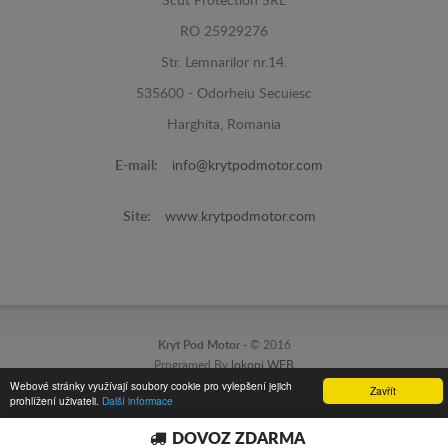
Scut Protection SRL
RO 25929276
Str. Lemnarilor nr.14.
535600 - Odorheiu Secuiesc
Harghita, Romania
E-mail:
info@krytpodmotor.com
Site:
www.krytpodmotor.com
Kryt Pod Motor -
© 2016
Programed By
lokopi WEB
Webové stránky využívají soubory cookie pro vylepšení jejich
Zavřít
prohlížení uživateli.
Další informace
DOVOZ ZDARMA