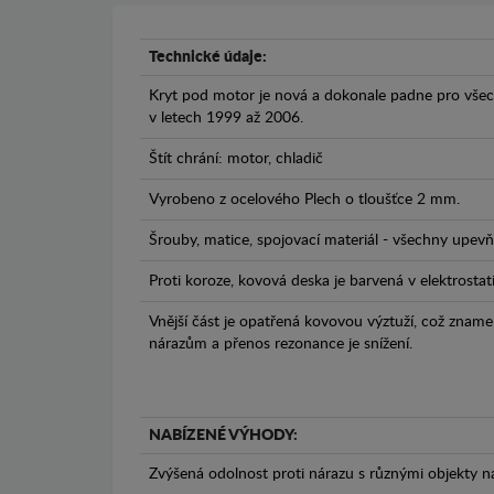
Technické údaje:
Kryt pod motor je nová a dokonale padne pro všec
v letech 1999 až 2006.
Štít chrání: motor, chladič
Vyrobeno z ocelového Plech o tloušťce 2 mm.
Šrouby, matice, spojovací materiál - všechny upevňo
Proti koroze, kovová deska je barvená v elektrostat
Vnější část je opatřená kovovou výztuží, což zname
nárazům a přenos rezonance je snížení.
NABÍZENÉ VÝHODY:
Zvýšená odolnost proti nárazu s různými objekty n