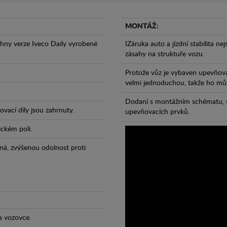
MONTÁŽ:
hny verze Iveco Daily vyrobené
IZáruka auto a jízdní stabilita ne
zásahy na struktuře vozu.
Protože vůz je vybaven upevňova
velmi jednoduchou, takže ho může
Dodaní s montážním schématu, s
vací díly jsou zahrnuty.
upevňovacích prvků.
ickém poli.
ná, zvýšenou odolnost proti
a vozovce.