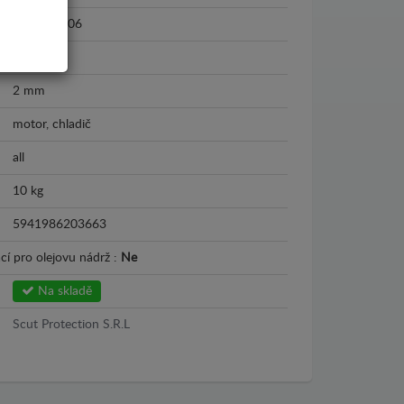
1999 - 2006
Plech
2 mm
motor, chladič
all
10 kg
5941986203663
cí pro olejovu nádrž :
Ne
Na skladě
Scut Protection S.R.L