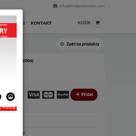
info@krytpodmotor.com
KOŠÍK
PRODEJCI
KONTAKT
Zpět na produkty
Y 3 (1999-2006)
€
€
Přídat
Y
Iveco
Iveco Daily