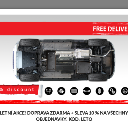
KRYT POD MOTOR
HOME
DOPRAVA
FEEDBACK
KRYT POD MOTOR IVECO DAIL
Kód výrobku: 12.600
193 
186
LETNÍ AKCE!
DOPRAVA ZDARMA + SLEVA 10 % NA VŠECHN
Značka
OBJEDNÁVKY. KÓD:
LETO
Model