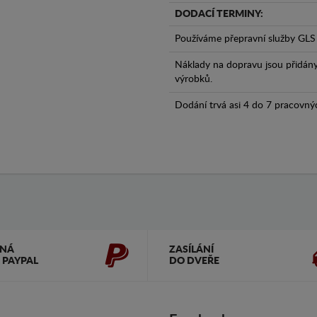
DODACÍ TERMINY:
Používáme přepravní služby GLS 
Náklady na dopravu jsou přidán
výrobků.
Dodání trvá asi 4 do 7 pracovný
ČNÁ
ZASÍLÁNÍ
 PAYPAL
DO DVEŘE