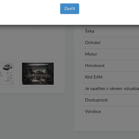
Rok výroby
Zavřít
Materiál
Šírka
Ochrání
Motor
Hmotnost
Kód EAN:
Je opatřen s oknem vizualiza
Dostupnost
Výrobce