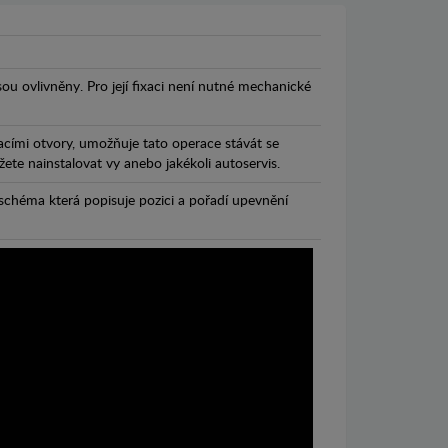
jsou ovlivněny. Pro její fixaci není nutné mechanické
cími otvory, umožňuje tato operace stávát se
te nainstalovat vy anebo jakékoli autoservis.
chéma která popisuje pozici a pořadí upevnění