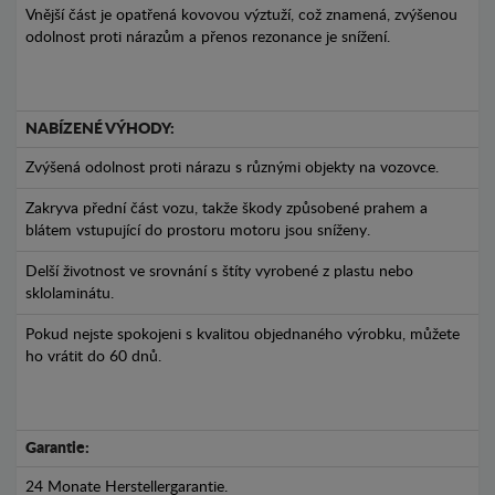
Vnější část je opatřená kovovou výztuží, což znamená, zvýšenou
odolnost proti nárazům a přenos rezonance je snížení.
NABÍZENÉ VÝHODY:
Zvýšená odolnost proti nárazu s různými objekty na vozovce.
Zakryva přední část vozu, takže škody způsobené prahem a
blátem vstupující do prostoru motoru jsou sníženy.
Delší životnost ve srovnání s štíty vyrobené z plastu nebo
sklolaminátu.
Pokud nejste spokojeni s kvalitou objednaného výrobku, můžete
ho vrátit do 60 dnů.
Garantie:
24 Monate Herstellergarantie.