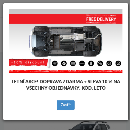
info@krytpodmotor.com
KOŠÍK
Kryt pod motor Dacia
Kryt pod motor Dacia Duster II
Značky vozidel
Značky
vozidel
LETNÍ AKCE!
DOPRAVA ZDARMA + SLEVA 10 % NA
VŠECHNY OBJEDNÁVKY. KÓD:
LETO
Zpět na produkty
Zavřít