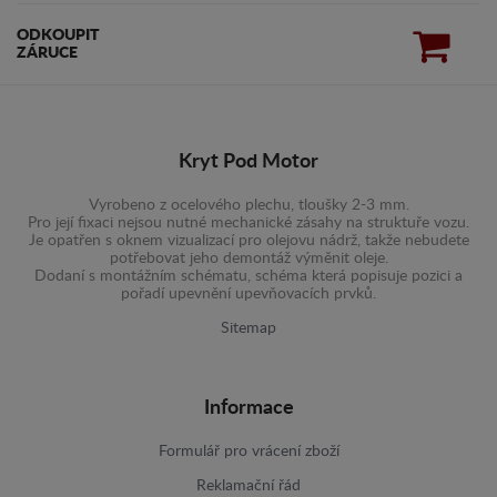
ODKOUPIT
ZÁRUCE
Kryt Pod Motor
Vyrobeno z ocelového plechu, tloušky 2-3 mm.
Pro její fixaci nejsou nutné mechanické zásahy na struktuře vozu.
Je opatřen s oknem vizualizací pro olejovu nádrž, takže nebudete
potřebovat jeho demontáž výměnit oleje.
Dodaní s montážním schématu, schéma která popisuje pozici a
pořadí upevnění upevňovacích prvků.
Sitemap
Informace
Formulář pro vrácení zboží
Reklamační řád