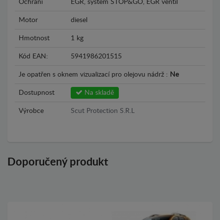
Ochrání
EGR, system STOP&GO, EGR ventil
Motor
diesel
Hmotnost
1 kg
Kód EAN:
5941986201515
Je opatřen s oknem vizualizací pro olejovu nádrž :
Ne
Dostupnost
Na skladě
Výrobce
Scut Protection S.R.L
Doporučený produkt