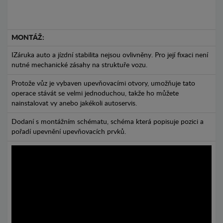
MONTÁŽ:
IZáruka auto a jízdní stabilita nejsou ovlivněny. Pro její fixaci není
nutné mechanické zásahy na struktuře vozu.
Protože vůz je vybaven upevňovacími otvory, umožňuje tato
operace stávát se velmi jednoduchou, takže ho můžete
nainstalovat vy anebo jakékoli autoservis.
Dodaní s montážním schématu, schéma která popisuje pozici a
pořadí upevnění upevňovacích prvků.