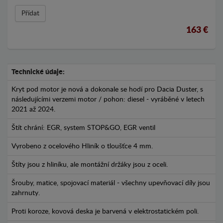
Přídat
163 €
Technické údaje:
Kryt pod motor je nová a dokonale se hodí pro Dacia Duster, s
následujícími verzemi motor / pohon: diesel - vyráběné v letech
2021 až 2024.
Štít chrání: EGR, system STOP&GO, EGR ventil
Vyrobeno z ocelového Hliník o tloušťce 4 mm.
Štíty jsou z hliníku, ale montážní držáky jsou z oceli.
Šrouby, matice, spojovací materiál - všechny upevňovací díly jsou
zahrnuty.
Proti koroze, kovová deska je barvená v elektrostatickém poli.