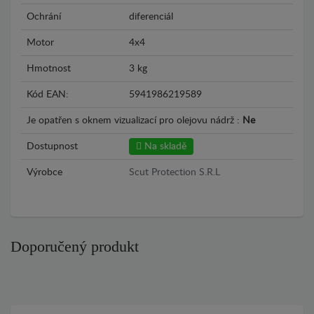
Ochrání
diferenciál
Motor
4x4
Hmotnost
3 kg
Kód EAN:
5941986219589
Je opatřen s oknem vizualizací pro olejovu nádrž :
Ne
Dostupnost
Na skladě
Výrobce
Scut Protection S.R.L
Doporučený produkt