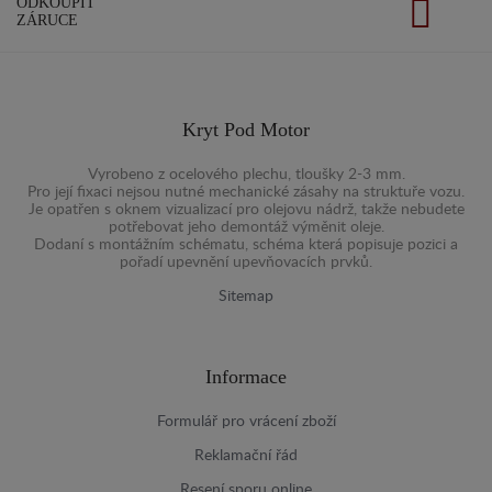
ODKOUPIT
ZÁRUCE
Kryt Pod Motor
Vyrobeno z ocelového plechu, tloušky 2-3 mm.
Pro její fixaci nejsou nutné mechanické zásahy na struktuře vozu.
Je opatřen s oknem vizualizací pro olejovu nádrž, takže nebudete
potřebovat jeho demontáž výměnit oleje.
Dodaní s montážním schématu, schéma která popisuje pozici a
pořadí upevnění upevňovacích prvků.
Sitemap
Informace
Formulář pro vrácení zboží
Reklamační řád
Resení sporu online