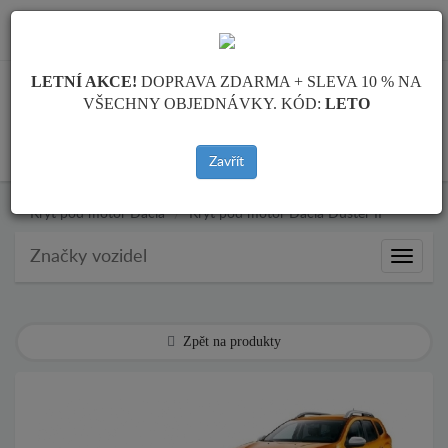
info@krytpodmotor.com
LETNÍ AKCE!
DOPRAVA ZDARMA + SLEVA 10 % NA
VŠECHNY OBJEDNÁVKY. KÓD:
LETO
KOŠÍK
Zavřít
Kryt pod motor Dacia
Kryt pod motor Dacia Duster II
Značky vozidel
Značky
vozidel
Zpět na produkty