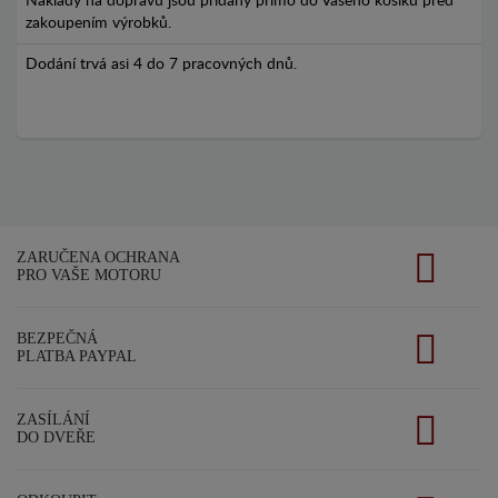
Náklady na dopravu jsou přidány přímo do Vašého košíku před
zakoupením výrobků.
Dodání trvá asi 4 do 7 pracovných dnů.
ZARUČENA OCHRANA
PRO VAŠE MOTORU
BEZPEČNÁ
PLATBA PAYPAL
ZASÍLÁNÍ
DO DVEŘE