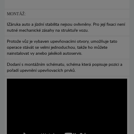
MONTÁŽ:
IZáruka auto a jízdní stabilita nejsou ovlivněny. Pro její fixaci není
nutné mechanické zásahy na struktuře vozu.
Protože vůz je vybaven upevňovacími otvory, umožňuje tato
operace stávát se velmi jednoduchou, takže ho můžete
nainstalovat vy anebo jakékoli autoservis.
Dodaní s montážním schématu, schéma která popisuje pozici a
pořadí upevnění upevňovacích prvků.