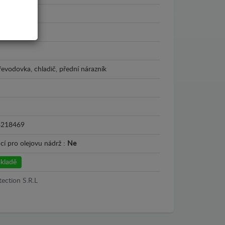
2018
řevodovka, chladič, přední nárazník
6218469
cí pro olejovu nádrž :
Ne
kladě
tection S.R.L