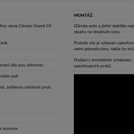
MONTÁŽ:
chny verze Citroen Grand C4
IZáruka auto a jízdní stabilita ne
zásahy na struktuře vozu.
azník
Protože vůz je vybaven upevňova
velmi jednoduchou, takže ho může
Dodaní s montážním schématu, s
vací díly jsou zahrnuty.
upevňovacích prvků.
ickém poli.
ná, zvýšenou odolnost proti
a vozovce.