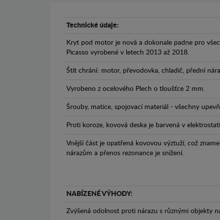
Technické údaje:
Kryt pod motor je nová a dokonale padne pro vše
Picasso vyrobené v letech 2013 až 2018.
Štít chrání: motor, převodovka, chladič, přední nár
Vyrobeno z ocelového Plech o tloušťce 2 mm.
Šrouby, matice, spojovací materiál - všechny upevňo
Proti koroze, kovová deska je barvená v elektrostat
Vnější část je opatřená kovovou výztuží, což zname
nárazům a přenos rezonance je snížení.
NABÍZENÉ VÝHODY:
Zvýšená odolnost proti nárazu s různými objekty n