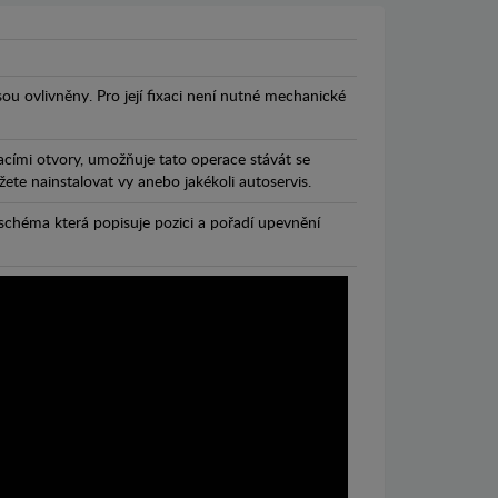
jsou ovlivněny. Pro její fixaci není nutné mechanické
cími otvory, umožňuje tato operace stávát se
te nainstalovat vy anebo jakékoli autoservis.
chéma která popisuje pozici a pořadí upevnění