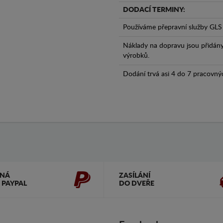
DODACÍ TERMINY:
Používáme přepravní služby GLS 
Náklady na dopravu jsou přidán
výrobků.
Dodání trvá asi 4 do 7 pracovný
ČNÁ
ZASÍLÁNÍ
 PAYPAL
DO DVEŘE