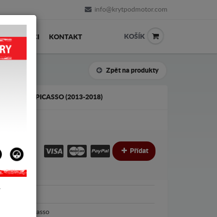
info@krytpodmotor.com
KOŠÍK
PRODEJCI
KONTAKT
Zpět na produkty
RAND C4 PICASSO (2013-2018)
€
€
Přídat
Y
Grand C4 Picasso