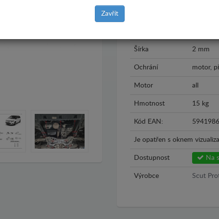
Rok výroby
2013 - 
Zavřít
Materiál
Plech
Šírka
2 mm
Ochrání
motor, p
Motor
all
Hmotnost
15 kg
Kód EAN:
594198
Je opatřen s oknem vizualiza
Dostupnost
Na s
Výrobce
Scut Pro