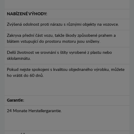
NABÍZENÉ VÝHODY:
Zvýšená odolnost proti nárazu s různými objekty na vozovce.
Zakryva přední část vozu, takže škody způsobené prahem a
blátem vstupující do prostoru motoru jsou sníženy.
Delší životnost ve srovnání s štíty vyrobené z plastu nebo
sklolaminátu.
Pokud nejste spokojeni s kvalitou objednaného výrobku, můžete
ho vrátit do 60 dnů.
Garantie:
24 Monate Herstellergarantie.