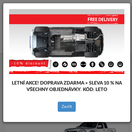
info@krytpodmotor.com
KOŠÍK
Kryt pod motor Nissan
Kryt pod motor Nissan Navara
Značky vozidel
Značky
vozidel
LETNÍ AKCE!
DOPRAVA ZDARMA + SLEVA 10 % NA
VŠECHNY OBJEDNÁVKY. KÓD:
LETO
Zpět na produkty
Zavřít