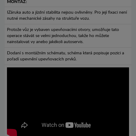
MONTÁŽ:
IZáruka auto a jízdní stabilita nejsou ovlivněny. Pro její fixaci není
nutné mechanické zásahy na struktuře vozu.
Protože vůz je vybaven upevňovacími otvory, umožňuje tato
operace stávát se velmi jednoduchou, takže ho můžete
nainstalovat vy anebo jakékoli autoservis.
Dodaní s montážním schématu, schéma která popisuje pozici a
pořadí upevnění upevňovacích prvků.