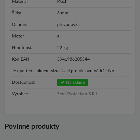
Materiál
Plech
Šírka
3 mm
Ochrání
převodovka
Motor
all
Hmotnost
22 kg
Kód EAN:
5941986205544
Je opatřen s oknem vizualizací pro olejovu nádrž :
Ne
Dostupnost
Na skladě
Výrobce
Scut Protection S.R.L
Povinné produkty