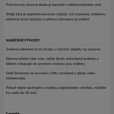
Proti koroze, kovová deska je barvená v elektrostatickém poli.
Vnější část je opatřená kovovou výztuží, což znamená, zvýšenou
odolnost proti nárazům a přenos rezonance je snížení.
NABÍZENÉ VÝHODY:
Zvýšená odolnost proti nárazu s různými objekty na vozovce.
Zakryva přední část vozu, takže škody způsobené prahem a
blátem vstupující do prostoru motoru jsou sníženy.
Delší životnost ve srovnání s štíty vyrobené z plastu nebo
sklolaminátu.
Pokud nejste spokojeni s kvalitou objednaného výrobku, můžete
ho vrátit do 60 dnů.