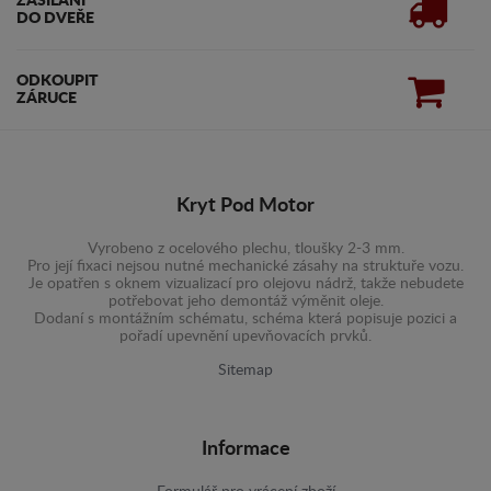
ZASÍLÁNÍ
DO DVEŘE
ODKOUPIT
ZÁRUCE
Kryt Pod Motor
Vyrobeno z ocelového plechu, tloušky 2-3 mm.
Pro její fixaci nejsou nutné mechanické zásahy na struktuře vozu.
Je opatřen s oknem vizualizací pro olejovu nádrž, takže nebudete
potřebovat jeho demontáž výměnit oleje.
Dodaní s montážním schématu, schéma která popisuje pozici a
pořadí upevnění upevňovacích prvků.
Sitemap
Informace