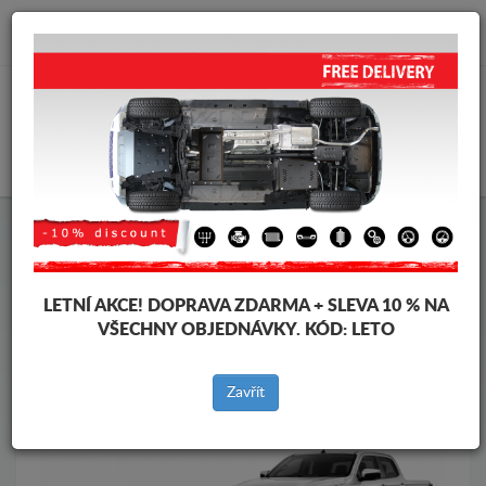
info@krytpodmotor.com
KOŠÍK
Kryt pod motor Isuzu
Kryt pod motor Isuzu D-Max
Značky vozidel
Značky
vozidel
LETNÍ AKCE!
DOPRAVA ZDARMA + SLEVA 10 % NA
VŠECHNY OBJEDNÁVKY. KÓD:
LETO
Zpět na produkty
Zavřít