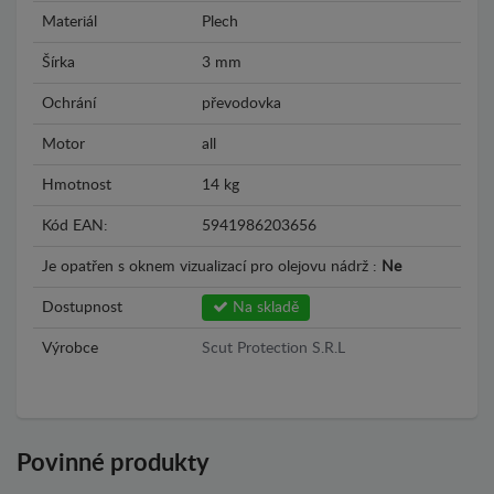
Materiál
Plech
Šírka
3 mm
Ochrání
převodovka
Motor
all
Hmotnost
14 kg
Kód EAN:
5941986203656
Je opatřen s oknem vizualizací pro olejovu nádrž :
Ne
Dostupnost
Na skladě
Výrobce
Scut Protection S.R.L
Povinné produkty