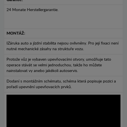
Garantie:
24 Monate Herstellergarantie.
MONTÁŽ:
IZáruka auto a jízdní stabilita nejsou ovlivněny. Pro její fixaci není
nutné mechanické zásahy na struktuře vozu.
Protože vůz je vybaven upevňovacími otvory, umožňuje tato
operace stávát se velmi jednoduchou, takže ho můžete
nainstalovat vy anebo jakékoli autoservis.
Dodaní s montážním schématu, schéma která popisuje pozici a
pořadí upevnění upevňovacích prvků.