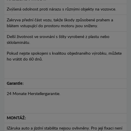
Zvýšená odolnost proti nárazu s různými objekty na vozovce.
Zakryva přední část vozu, takže škody způsobené prahem a
blátem vstupující do prostoru motoru jsou sníženy.
Delší životnost ve srovnání s štíty vyrobené z plastu nebo
sklolaminátu.
Pokud nejste spokojeni s kvalitou objednaného výrobku, můžete
ho vrátit do 60 dnů.
Garantie:
24 Monate Herstellergarantie.
MONTÁŽ:
IZáruka auto a jízdní stabilita nejsou ovlivněny. Pro její fixaci není