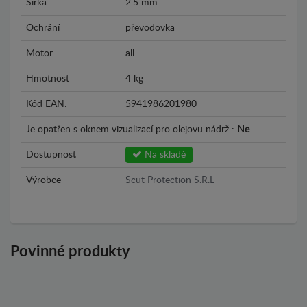
Šírka
2.5 mm
Ochrání
převodovka
Motor
all
Hmotnost
4 kg
Kód EAN:
5941986201980
Je opatřen s oknem vizualizací pro olejovu nádrž :
Ne
Dostupnost
Na skladě
Výrobce
Scut Protection S.R.L
Povinné produkty