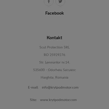
Facebook
Kontakt
Scut Protection SRL
RO 25929276
Str. Lemnarilor nr.14.
535600 - Odorheiu Secuiesc
Harghita, Romania
E-mail:
info@krytpodmotor.com
Site:
www.krytpodmotor.com