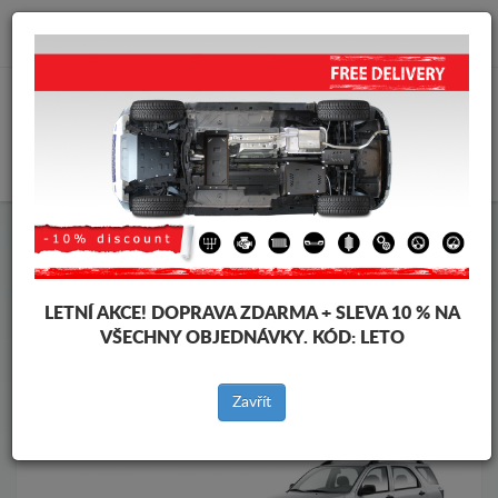
info@krytpodmotor.com
KOŠÍK
Kryt pod motor Daihatsu
Kryt pod motor Daihatsu Terios
Značky vozidel
Značky
vozidel
LETNÍ AKCE!
DOPRAVA ZDARMA + SLEVA 10 % NA
VŠECHNY OBJEDNÁVKY. KÓD:
LETO
Zpět na produkty
Zavřít