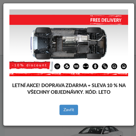
info@krytpodmotor.com
KOŠÍK
Kryt pod motor Audi
Kryt pod motor Audi A6
Značky vozidel
Značky
vozidel
LETNÍ AKCE!
DOPRAVA ZDARMA + SLEVA 10 % NA
VŠECHNY OBJEDNÁVKY. KÓD:
LETO
Zpět na produkty
Zavřít