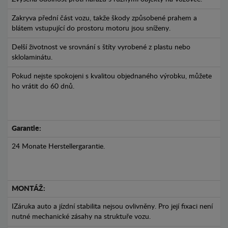
Zakryva přední část vozu, takže škody způsobené prahem a
blátem vstupující do prostoru motoru jsou sníženy.
Delší životnost ve srovnání s štíty vyrobené z plastu nebo
sklolaminátu.
Pokud nejste spokojeni s kvalitou objednaného výrobku, můžete
ho vrátit do 60 dnů.
Garantie:
24 Monate Herstellergarantie.
MONTÁŽ:
IZáruka auto a jízdní stabilita nejsou ovlivněny. Pro její fixaci není
nutné mechanické zásahy na struktuře vozu.