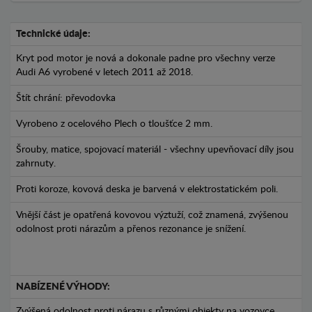
Technické údaje:
Kryt pod motor je nová a dokonale padne pro všechny verze
Audi A6 vyrobené v letech 2011 až 2018.
Štít chrání: převodovka
Vyrobeno z ocelového Plech o tloušťce 2 mm.
Šrouby, matice, spojovací materiál - všechny upevňovací díly jsou
zahrnuty.
Proti koroze, kovová deska je barvená v elektrostatickém poli.
Vnější část je opatřená kovovou výztuží, což znamená, zvýšenou
odolnost proti nárazům a přenos rezonance je snížení.
NABÍZENÉ VÝHODY:
Zvýšená odolnost proti nárazu s různými objekty na vozovce.