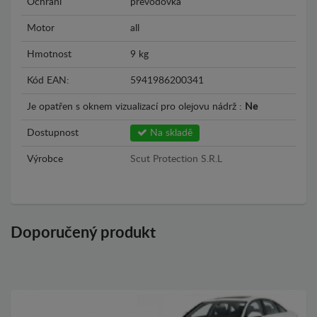
Ochrání
převodovka
Motor
all
Hmotnost
9 kg
Kód EAN:
5941986200341
Je opatřen s oknem vizualizací pro olejovu nádrž :
Ne
Dostupnost
Na skladě
Výrobce
Scut Protection S.R.L
Doporučený produkt