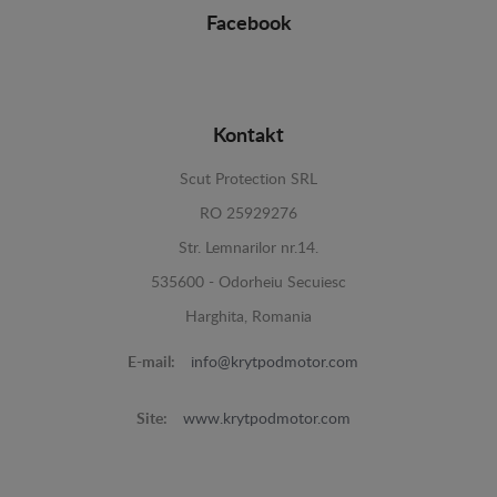
Facebook
Kontakt
Scut Protection SRL
RO 25929276
Str. Lemnarilor nr.14.
535600 - Odorheiu Secuiesc
Harghita, Romania
E-mail:
info@krytpodmotor.com
Site:
www.krytpodmotor.com