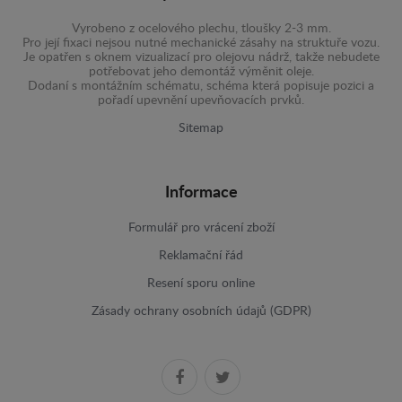
Vyrobeno z ocelového plechu, tloušky 2-3 mm.
Pro její fixaci nejsou nutné mechanické zásahy na struktuře vozu.
Je opatřen s oknem vizualizací pro olejovu nádrž, takže nebudete
potřebovat jeho demontáž výměnit oleje.
Dodaní s montážním schématu, schéma která popisuje pozici a
pořadí upevnění upevňovacích prvků.
Sitemap
Informace
Formulář pro vrácení zboží
Reklamační řád
Resení sporu online
Zásady ochrany osobních údajů (GDPR)