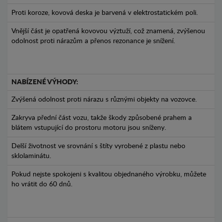
Proti koroze, kovová deska je barvená v elektrostatickém poli.
Vnější část je opatřená kovovou výztuží, což znamená, zvýšenou
odolnost proti nárazům a přenos rezonance je snížení.
NABÍZENÉ VÝHODY:
Zvýšená odolnost proti nárazu s různými objekty na vozovce.
Zakryva přední část vozu, takže škody způsobené prahem a
blátem vstupující do prostoru motoru jsou sníženy.
Delší životnost ve srovnání s štíty vyrobené z plastu nebo
sklolaminátu.
Pokud nejste spokojeni s kvalitou objednaného výrobku, můžete
ho vrátit do 60 dnů.