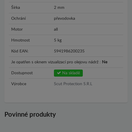
Šírka
2 mm
Ochrání
převodovka
Motor
all
Hmotnost
5 kg
Kód EAN:
5941986200235
Je opatřen s oknem vizualizací pro olejovu nádrž :
Ne
Dostupnost
Na skladě
Výrobce
Scut Protection S.R.L
Povinné produkty