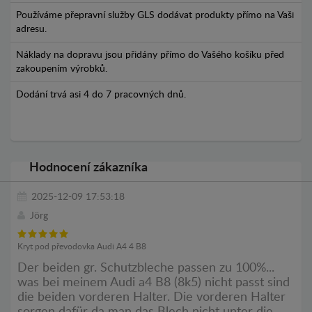
Používáme přepravní služby GLS dodávat produkty přímo na Vaši
adresu.
Náklady na dopravu jsou přidány přímo do Vašého košíku před
zakoupením výrobků.
Dodání trvá asi 4 do 7 pracovných dnů.
Hodnocení zákazníka
2025-12-09 17:53:18
Jörg
Kryt pod převodovka Audi A4 4 B8
Der beiden gr. Schutzbleche passen zu 100%...
was bei meinem Audi a4 B8 (8k5) nicht passt sind
die beiden vorderen Halter. Die vorderen Halter
sorgen dafür da man das Blech nicht unter die