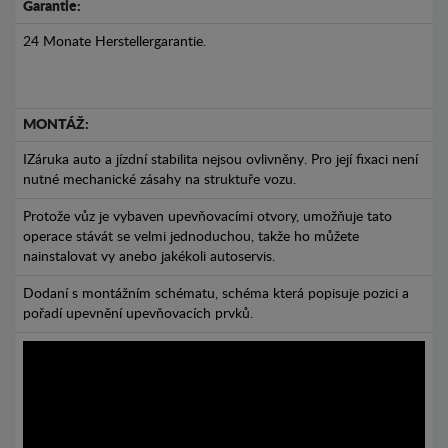
Garantie:
24 Monate Herstellergarantie.
MONTÁŽ:
IZáruka auto a jízdní stabilita nejsou ovlivněny. Pro její fixaci není
nutné mechanické zásahy na struktuře vozu.
Protože vůz je vybaven upevňovacími otvory, umožňuje tato
operace stávát se velmi jednoduchou, takže ho můžete
nainstalovat vy anebo jakékoli autoservis.
Dodaní s montážním schématu, schéma která popisuje pozici a
pořadí upevnění upevňovacích prvků.