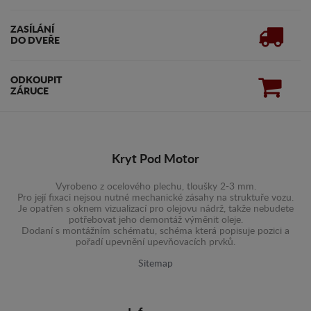
ZASÍLÁNÍ
DO DVEŘE
ODKOUPIT
ZÁRUCE
Kryt Pod Motor
Vyrobeno z ocelového plechu, tloušky 2-3 mm.
Pro její fixaci nejsou nutné mechanické zásahy na struktuře vozu.
Je opatřen s oknem vizualizací pro olejovu nádrž, takže nebudete
potřebovat jeho demontáž výměnit oleje.
Dodaní s montážním schématu, schéma která popisuje pozici a
pořadí upevnění upevňovacích prvků.
Sitemap