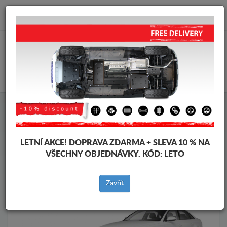
info@krytpodmotor.com
KOŠÍK
Kryt pod motor Audi
Kryt pod motor Audi A4
Značky vozidel
Značky
vozidel
LETNÍ AKCE!
DOPRAVA ZDARMA + SLEVA 10 % NA
VŠECHNY OBJEDNÁVKY. KÓD:
LETO
Zpět na produkty
Zavřít