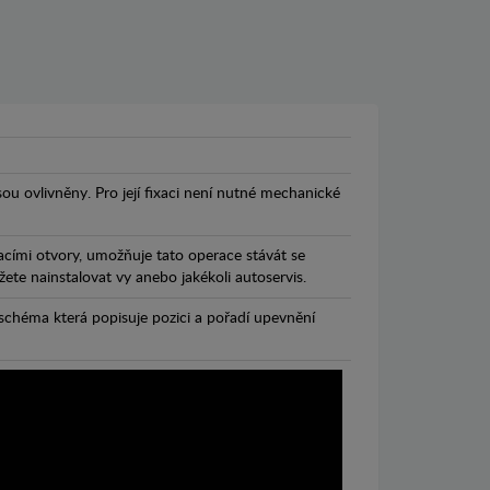
jsou ovlivněny. Pro její fixaci není nutné mechanické
cími otvory, umožňuje tato operace stávát se
te nainstalovat vy anebo jakékoli autoservis.
chéma která popisuje pozici a pořadí upevnění