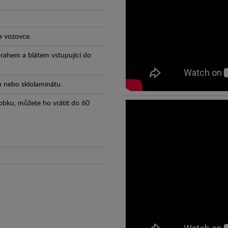
a vozovce.
prahem a blátem vstupující do
tu nebo sklolaminátu.
obku, můžete ho vrátit do 60