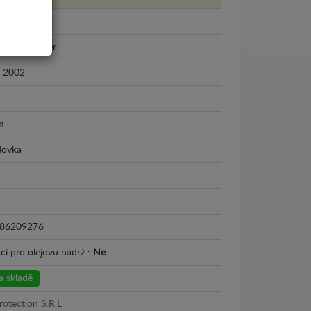
 Land Cruiser
- 2002
m
dovka
86209276
cí pro olejovu nádrž :
Ne
 skladě
rotection S.R.L