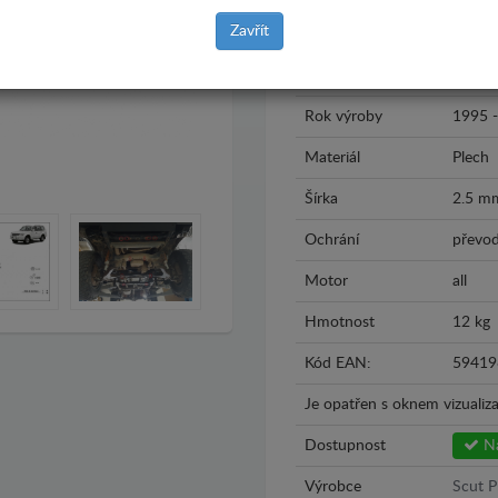
Zavřít
Značka
Toyota
Model
Toyota
Rok výroby
1995 
Materiál
Plech
Šírka
2.5 m
Ochrání
převo
Motor
all
Hmotnost
12 kg
Kód EAN:
59419
Je opatřen s oknem vizualiza
Dostupnost
Na
Výrobce
Scut P