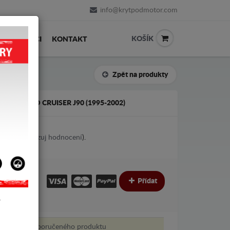
info@krytpodmotor.com
KOŠÍK
PRODEJCI
KONTAKT
Zpět na produkty
TA LAND CRUISER J90 (1995-2002)
3
votes (
Ukazuj hodnocení
).
€
€
Přídat
Y
tovat bez doporučeného produktu