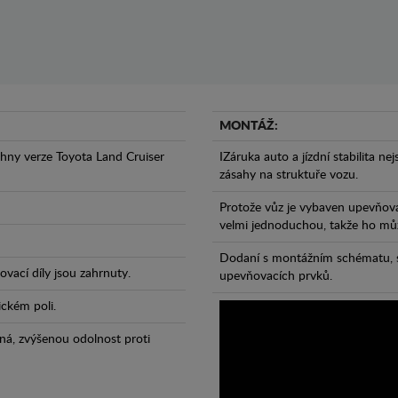
MONTÁŽ:
hny verze Toyota Land Cruiser
IZáruka auto a jízdní stabilita ne
zásahy na struktuře vozu.
Protože vůz je vybaven upevňova
velmi jednoduchou, takže ho může
Dodaní s montážním schématu, s
vací díly jsou zahrnuty.
upevňovacích prvků.
ickém poli.
ná, zvýšenou odolnost proti