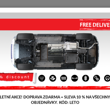
KRYT POD MOTOR
HOME
DOPRAVA
FEEDBACK
d Cruiser
KRYT POD PŘEVODOVKA TOYO
5.00
out of
5
stars based on
Kód výrobku: 00.183
205 
164
LETNÍ AKCE!
DOPRAVA ZDARMA + SLEVA 10 % NA VŠECHN
OBJEDNÁVKY. KÓD:
LETO
Tento produkt nelze namon