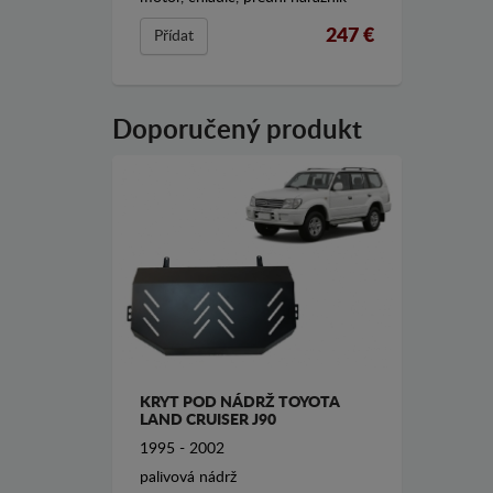
247 €
Přídat
Doporučený produkt
KRYT POD NÁDRŽ TOYOTA
LAND CRUISER J90
1995 - 2002
palivová nádrž