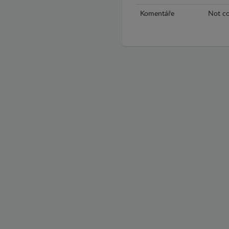
Komentáře
Not co