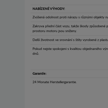
NABÍZENÉ VÝHODY:
Zvýšená odolnost proti nárazu s různými objekty n
Zakryva přední část vozu, takže škody způsobené 
prostoru motoru jsou sníženy.
Delší životnost ve srovnání s štíty vyrobené z plas
Pokud nejste spokojeni s kvalitou objednaného výr
dnů.
Garantie:
24 Monate Herstellergarantie.