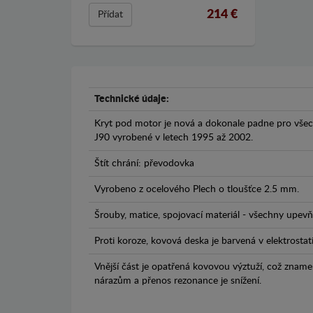
214 €
Přídat
Technické údaje:
Kryt pod motor je nová a dokonale padne pro všec
J90 vyrobené v letech 1995 až 2002.
Štít chrání: převodovka
Vyrobeno z ocelového Plech o tloušťce 2.5 mm.
Šrouby, matice, spojovací materiál - všechny upevňo
Proti koroze, kovová deska je barvená v elektrostat
Vnější část je opatřená kovovou výztuží, což zname
nárazům a přenos rezonance je snížení.