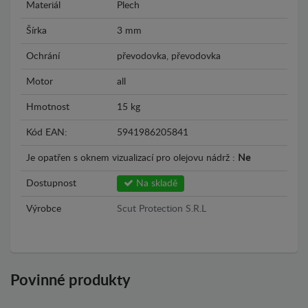
Materiál
Plech
Šírka
3 mm
Ochrání
převodovka, převodovka
Motor
all
Hmotnost
15 kg
Kód EAN:
5941986205841
Je opatřen s oknem vizualizací pro olejovu nádrž :
Ne
Dostupnost
Na skladě
Výrobce
Scut Protection S.R.L
Povinné produkty