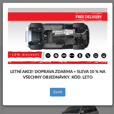
info@krytpodmotor.com
KOŠÍK
Kryt pod motor Nissan
Kryt pod motor Nissan Terrano
Značky vozidel
Značky
vozidel
LETNÍ AKCE!
DOPRAVA ZDARMA + SLEVA 10 % NA
VŠECHNY OBJEDNÁVKY. KÓD:
LETO
Zpět na produkty
Zavřít