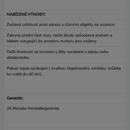
NABÍZENÉ VÝHODY:
Zvýšená odolnost proti nárazu s různými objekty na vozovce.
Zakryva přední část vozu, takže škody způsobené prahem a
blátem vstupující do prostoru motoru jsou sníženy.
Delší životnost ve srovnání s štíty vyrobené z plastu nebo
sklolaminátu.
Pokud nejste spokojeni s kvalitou objednaného výrobku, můžete
ho vrátit do 60 dnů.
Garantie:
24 Monate Herstellergarantie.