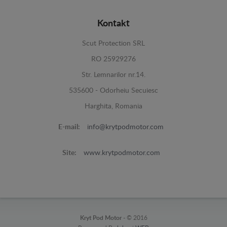
Kontakt
Scut Protection SRL
RO 25929276
Str. Lemnarilor nr.14.
535600 - Odorheiu Secuiesc
Harghita, Romania
E-mail:
info@krytpodmotor.com
Site:
www.krytpodmotor.com
Kryt Pod Motor -
© 2016