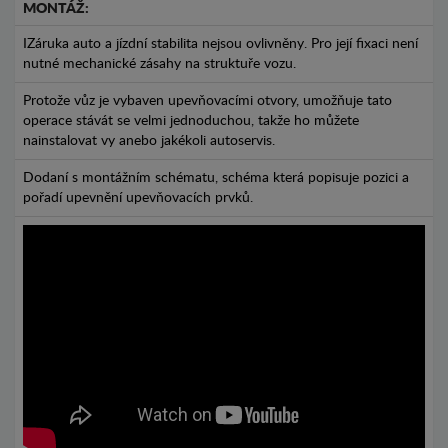
MONTÁŽ:
IZáruka auto a jízdní stabilita nejsou ovlivněny. Pro její fixaci není
nutné mechanické zásahy na struktuře vozu.
Protože vůz je vybaven upevňovacími otvory, umožňuje tato
operace stávát se velmi jednoduchou, takže ho můžete
nainstalovat vy anebo jakékoli autoservis.
Dodaní s montážním schématu, schéma která popisuje pozici a
pořadí upevnění upevňovacích prvků.