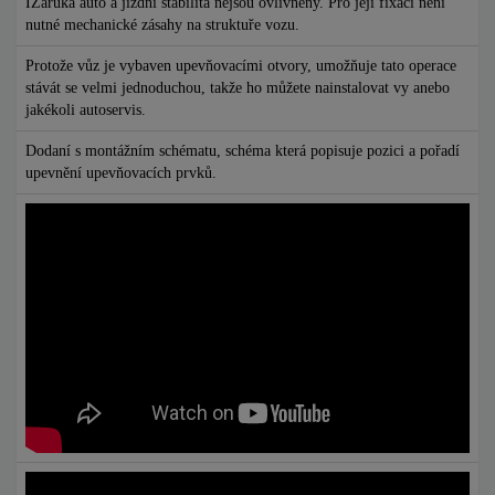
IZáruka auto a jízdní stabilita nejsou ovlivněny. Pro její fixaci není
nutné mechanické zásahy na struktuře vozu.
Protože vůz je vybaven upevňovacími otvory, umožňuje tato operace
stávát se velmi jednoduchou, takže ho můžete nainstalovat vy anebo
jakékoli autoservis.
Dodaní s montážním schématu, schéma která popisuje pozici a pořadí
upevnění upevňovacích prvků.