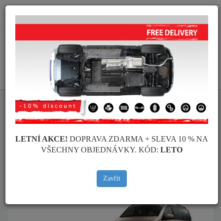
info@krytpodmotor.com
KOŠÍK
Kryt pod motor Mercedes
Kryt pod motor Mercedes Viano
Značky vozidel
Značky
vozidel
LETNÍ AKCE!
DOPRAVA ZDARMA + SLEVA 10 % NA
VŠECHNY OBJEDNÁVKY. KÓD:
LETO
Zpět na produkty
Zavřít