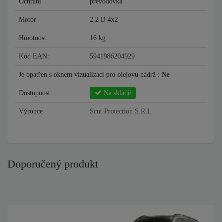
Ochrání
převodovka
Motor
2.2 D 4x2
Hmotnost
16 kg
Kód EAN:
5941986204929
Je opatřen s oknem vizualizací pro olejovu nádrž :
Ne
Dostupnost
Na skladě
Výrobce
Scut Protection S.R.L
Doporučený produkt