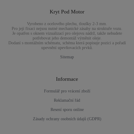
Kryt Pod Motor
Vyrobeno z ocelového plechu, tloušky 2-3 mm.
Pro její fixaci nejsou nutné mechanické zásahy na struktuře vozu.
Je opatřen s oknem vizualizací pro olejovu nádrž, takže nebudete
potřebovat jeho demontáž výměnit oleje.
Dodaní s montážním schématu, schéma která popisuje pozici a pořadí
upevnění upevňovacích prvků.
Sitemap
Informace
Formulář pro vrácení zboží
Reklamační řád
Resení sporu online
Zásady ochrany osobních údajů (GDPR)