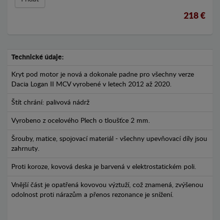
218 €
Technické údaje:
Kryt pod motor je nová a dokonale padne pro všechny verze
Dacia Logan II MCV vyrobené v letech 2012 až 2020.
Štít chrání: palivová nádrž
Vyrobeno z ocelového Plech o tloušťce 2 mm.
Šrouby, matice, spojovací materiál - všechny upevňovací díly jsou
zahrnuty.
Proti koroze, kovová deska je barvená v elektrostatickém poli.
Vnější část je opatřená kovovou výztuží, což znamená, zvýšenou
odolnost proti nárazům a přenos rezonance je snížení.