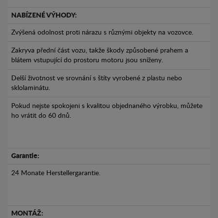
NABÍZENÉ VÝHODY:
Zvýšená odolnost proti nárazu s různými objekty na vozovce.
Zakryva přední část vozu, takže škody způsobené prahem a
blátem vstupující do prostoru motoru jsou sníženy.
Delší životnost ve srovnání s štíty vyrobené z plastu nebo
sklolaminátu.
Pokud nejste spokojeni s kvalitou objednaného výrobku, můžete
ho vrátit do 60 dnů.
Garantie:
24 Monate Herstellergarantie.
MONTÁŽ: