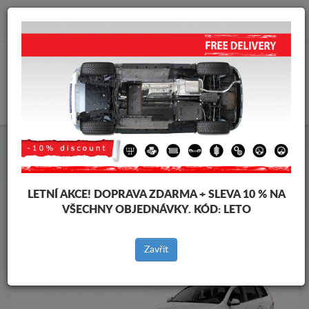
info@krytpodmotor.com
KOŠÍK
Kryt pod motor Dacia
Kryt pod motor Dacia Logan II
Značky vozidel
Značky
vozidel
LETNÍ AKCE!
DOPRAVA ZDARMA + SLEVA 10 % NA
VŠECHNY OBJEDNÁVKY. KÓD:
LETO
Zpět na produkty
Zavřít