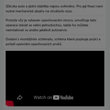
IZáruka auto a jízdní stabilita nejsou ovlivněny. Pro její fixaci není
nutné mechanické zásahy na struktuře vozu.
Protože vůz je vybaven upevňovacími otvory, umožňuje tato
operace stávát se velmi jednoduchou, takže ho můžete
nainstalovat vy anebo jakékoli autoservis.
Dodaní s montážním schématu, schéma která popisuje pozici a
pořadí upevnění upevňovacích prvků.