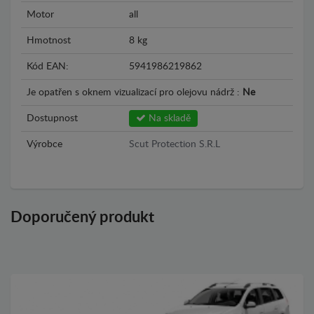
Motor
all
Hmotnost
8 kg
Kód EAN:
5941986219862
Je opatřen s oknem vizualizací pro olejovu nádrž :
Ne
Dostupnost
Na skladě
Výrobce
Scut Protection S.R.L
Doporučený produkt