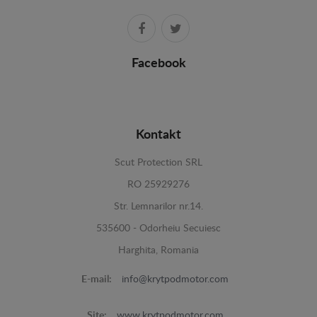
Facebook
Kontakt
Scut Protection SRL
RO 25929276
Str. Lemnarilor nr.14.
535600 - Odorheiu Secuiesc
Harghita, Romania
E-mail:
info@krytpodmotor.com
Site:
www.krytpodmotor.com