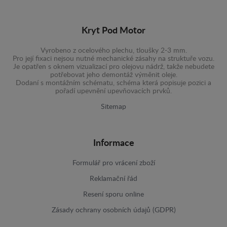
Kryt Pod Motor
Vyrobeno z ocelového plechu, tloušky 2-3 mm.
Pro její fixaci nejsou nutné mechanické zásahy na struktuře vozu.
Je opatřen s oknem vizualizací pro olejovu nádrž, takže nebudete
potřebovat jeho demontáž výměnit oleje.
Dodaní s montážním schématu, schéma která popisuje pozici a
pořadí upevnění upevňovacích prvků.
Sitemap
Informace
Formulář pro vrácení zboží
Reklamační řád
Resení sporu online
Zásady ochrany osobních údajů (GDPR)