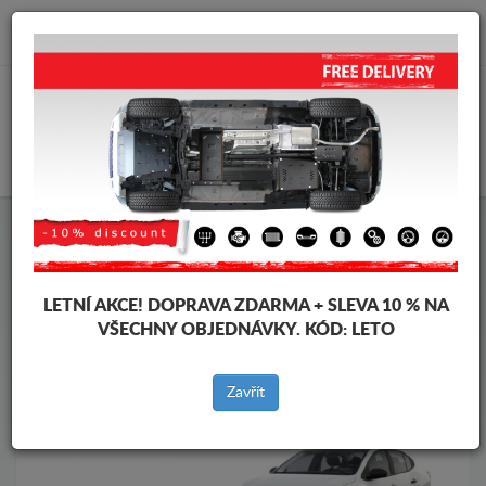
info@krytpodmotor.com
KOŠÍK
Kryt pod motor Dacia
Kryt pod motor Dacia Logan III
Značky vozidel
Značky
vozidel
LETNÍ AKCE!
DOPRAVA ZDARMA + SLEVA 10 % NA
VŠECHNY OBJEDNÁVKY. KÓD:
LETO
Zpět na produkty
Zavřít