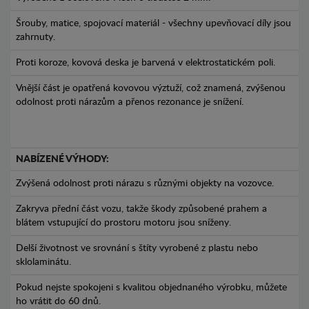
Šrouby, matice, spojovací materiál - všechny upevňovací díly jsou
zahrnuty.
Proti koroze, kovová deska je barvená v elektrostatickém poli.
Vnější část je opatřená kovovou výztuží, což znamená, zvýšenou
odolnost proti nárazům a přenos rezonance je snížení.
NABÍZENÉ VÝHODY:
Zvýšená odolnost proti nárazu s různými objekty na vozovce.
Zakryva přední část vozu, takže škody způsobené prahem a
blátem vstupující do prostoru motoru jsou sníženy.
Delší životnost ve srovnání s štíty vyrobené z plastu nebo
sklolaminátu.
Pokud nejste spokojeni s kvalitou objednaného výrobku, můžete
ho vrátit do 60 dnů.