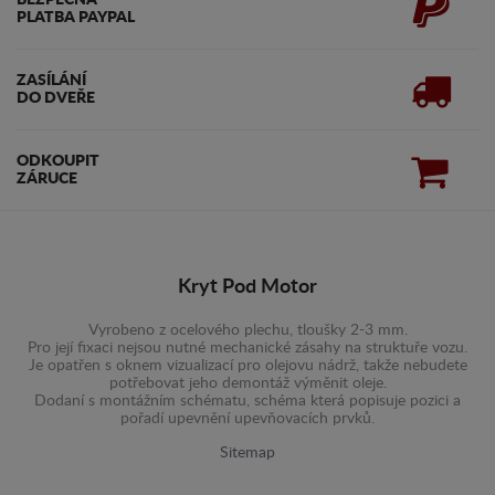
BEZPEČNÁ
PLATBA PAYPAL
ZASÍLÁNÍ
DO DVEŘE
ODKOUPIT
ZÁRUCE
Kryt Pod Motor
Vyrobeno z ocelového plechu, tloušky 2-3 mm.
Pro její fixaci nejsou nutné mechanické zásahy na struktuře vozu.
Je opatřen s oknem vizualizací pro olejovu nádrž, takže nebudete
potřebovat jeho demontáž výměnit oleje.
Dodaní s montážním schématu, schéma která popisuje pozici a
pořadí upevnění upevňovacích prvků.
Sitemap