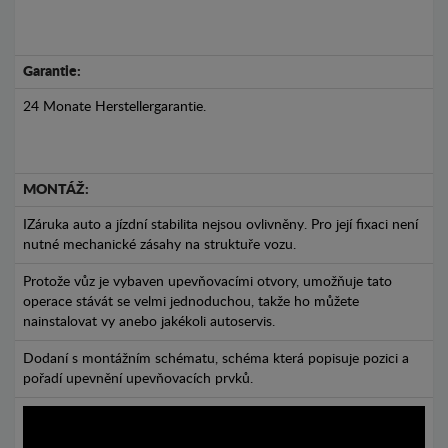
Garantie:
24 Monate Herstellergarantie.
MONTÁŽ:
IZáruka auto a jízdní stabilita nejsou ovlivněny. Pro její fixaci není
nutné mechanické zásahy na struktuře vozu.
Protože vůz je vybaven upevňovacími otvory, umožňuje tato
operace stávát se velmi jednoduchou, takže ho můžete
nainstalovat vy anebo jakékoli autoservis.
Dodaní s montážním schématu, schéma která popisuje pozici a
pořadí upevnění upevňovacích prvků.