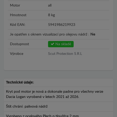
Motor
all
Hmotnost
8 kg
Kód EAN:
5941986219923
Je opatřen s oknem vizualizací pro olejovu nádrž :
Ne
Dostupnost
Na skladě
Výrobce
Scut Protection S.R.L
Technické údaje:
Kryt pod motor je nová a dokonale padne pro všechny verze
Dacia Logan vyrobené v letech 2021 až 2026.
Štít chrání: palivová nádrž
Vyrobeno z ocelového Plech o tloušťce 2 mm.