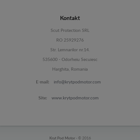
Kontakt
Scut Protection SRL
RO 25929276
Str. Lemnarilor nr.14.
535600 - Odorheiu Secuiesc
Harghita, Romania
E-mail:
info@krytpodmotor.com
Site:
www.krytpodmotor.com
Kryt Pod Motor -
© 2016