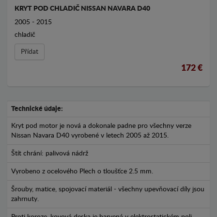
KRYT POD CHLADIČ NISSAN NAVARA D40
2005 - 2015
chladič
Přídat
172 €
Technické údaje:
Kryt pod motor je nová a dokonale padne pro všechny verze
Nissan Navara D40 vyrobené v letech 2005 až 2015.
Štít chrání: palivová nádrž
Vyrobeno z ocelového Plech o tloušťce 2.5 mm.
Šrouby, matice, spojovací materiál - všechny upevňovací díly jsou
zahrnuty.
Proti koroze, kovová deska je barvená v elektrostatickém poli.