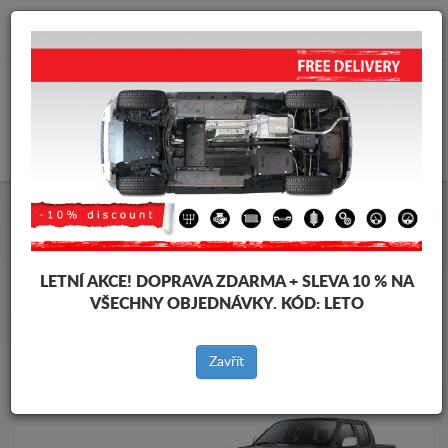
info@krytpodmotor.com
KOŠÍK
Kryt pod motor Nissan
Kryt pod motor Nissan Navara
Značky vozidel
Značky
vozidel
LETNÍ AKCE!
DOPRAVA ZDARMA + SLEVA 10 % NA
VŠECHNY OBJEDNÁVKY. KÓD:
LETO
Zpět na produkty
Zavřít