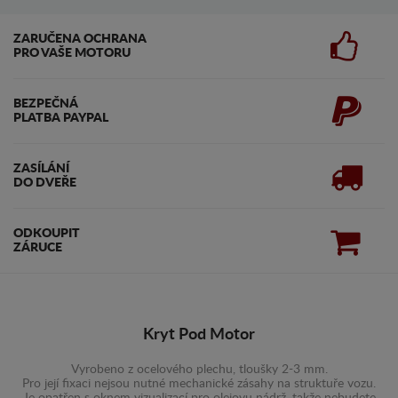
ZARUČENA OCHRANA
PRO VAŠE MOTORU
BEZPEČNÁ
PLATBA PAYPAL
ZASÍLÁNÍ
DO DVEŘE
ODKOUPIT
ZÁRUCE
Kryt Pod Motor
Vyrobeno z ocelového plechu, tloušky 2-3 mm.
Pro její fixaci nejsou nutné mechanické zásahy na struktuře vozu.
Je opatřen s oknem vizualizací pro olejovu nádrž, takže nebudete