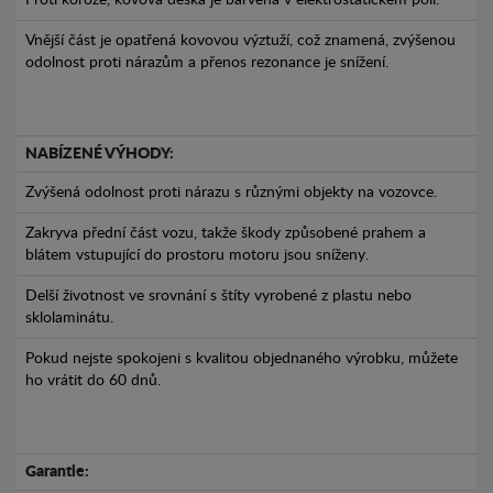
Vnější část je opatřená kovovou výztuží, což znamená, zvýšenou
odolnost proti nárazům a přenos rezonance je snížení.
NABÍZENÉ VÝHODY:
Zvýšená odolnost proti nárazu s různými objekty na vozovce.
Zakryva přední část vozu, takže škody způsobené prahem a
blátem vstupující do prostoru motoru jsou sníženy.
Delší životnost ve srovnání s štíty vyrobené z plastu nebo
sklolaminátu.
Pokud nejste spokojeni s kvalitou objednaného výrobku, můžete
ho vrátit do 60 dnů.
Garantie: