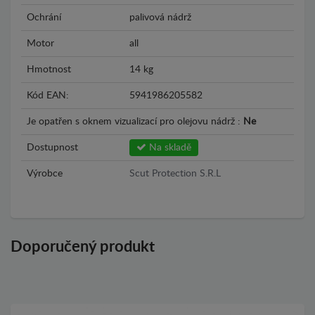
Ochrání
palivová nádrž
Motor
all
Hmotnost
14 kg
Kód EAN:
5941986205582
Je opatřen s oknem vizualizací pro olejovu nádrž :
Ne
Dostupnost
Na skladě
Výrobce
Scut Protection S.R.L
Doporučený produkt