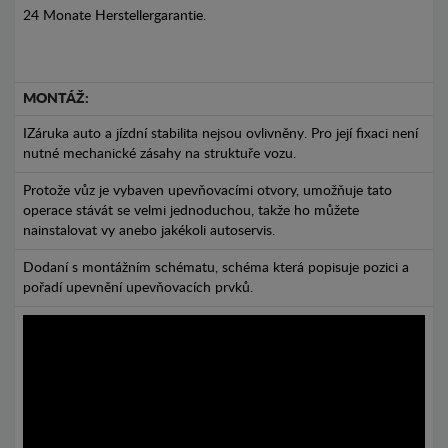
24 Monate Herstellergarantie.
MONTÁŽ:
IZáruka auto a jízdní stabilita nejsou ovlivněny. Pro její fixaci není
nutné mechanické zásahy na struktuře vozu.
Protože vůz je vybaven upevňovacími otvory, umožňuje tato
operace stávát se velmi jednoduchou, takže ho můžete
nainstalovat vy anebo jakékoli autoservis.
Dodaní s montážním schématu, schéma která popisuje pozici a
pořadí upevnění upevňovacích prvků.