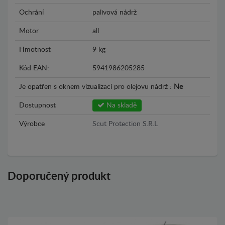
Ochrání
palivová nádrž
Motor
all
Hmotnost
9 kg
Kód EAN:
5941986205285
Je opatřen s oknem vizualizací pro olejovu nádrž :
Ne
Dostupnost
Na skladě
Výrobce
Scut Protection S.R.L
Doporučený produkt