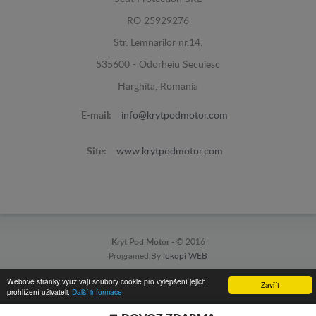
RO 25929276
Str. Lemnarilor nr.14.
535600 - Odorheiu Secuiesc
Harghita, Romania
E-mail:
info@krytpodmotor.com
Site:
www.krytpodmotor.com
Kryt Pod Motor -
© 2016
Programed By
lokopi WEB
Webové stránky využívají soubory cookie pro vylepšení jejich
Zavřít
prohlížení uživateli.
Další informace