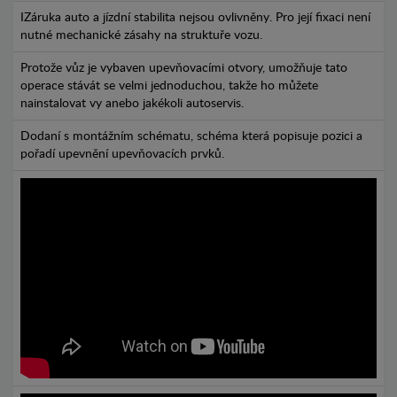
IZáruka auto a jízdní stabilita nejsou ovlivněny. Pro její fixaci není
nutné mechanické zásahy na struktuře vozu.
Protože vůz je vybaven upevňovacími otvory, umožňuje tato
operace stávát se velmi jednoduchou, takže ho můžete
nainstalovat vy anebo jakékoli autoservis.
Dodaní s montážním schématu, schéma která popisuje pozici a
pořadí upevnění upevňovacích prvků.