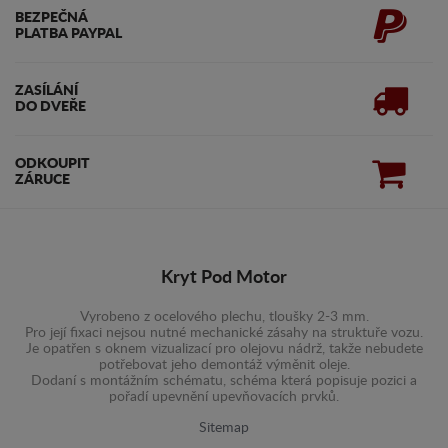
BEZPEČNÁ
PLATBA PAYPAL
ZASÍLÁNÍ
DO DVEŘE
ODKOUPIT
ZÁRUCE
Kryt Pod Motor
Vyrobeno z ocelového plechu, tloušky 2-3 mm.
Pro její fixaci nejsou nutné mechanické zásahy na struktuře vozu.
Je opatřen s oknem vizualizací pro olejovu nádrž, takže nebudete
potřebovat jeho demontáž výměnit oleje.
Dodaní s montážním schématu, schéma která popisuje pozici a
pořadí upevnění upevňovacích prvků.
Sitemap