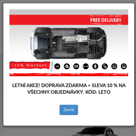
info@krytpodmotor.com
KOŠÍK
Kryt pod motor Mitsubishi
Kryt pod motor Mitsubishi L200
Značky vozidel
Značky
vozidel
LETNÍ AKCE!
DOPRAVA ZDARMA + SLEVA 10 % NA
VŠECHNY OBJEDNÁVKY. KÓD:
LETO
Zpět na produkty
Zavřít