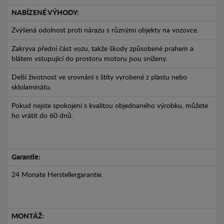
NABÍZENÉ VÝHODY:
Zvýšená odolnost proti nárazu s různými objekty na vozovce.
Zakryva přední část vozu, takže škody způsobené prahem a
blátem vstupující do prostoru motoru jsou sníženy.
Delší životnost ve srovnání s štíty vyrobené z plastu nebo
sklolaminátu.
Pokud nejste spokojeni s kvalitou objednaného výrobku, můžete
ho vrátit do 60 dnů.
Garantie:
24 Monate Herstellergarantie.
MONTÁŽ: