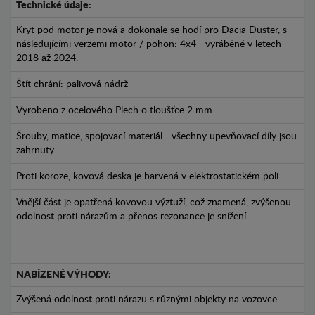
Technické údaje:
Kryt pod motor je nová a dokonale se hodí pro Dacia Duster, s
následujícími verzemi motor / pohon: 4x4 - vyráběné v letech
2018 až 2024.
Štít chrání: palivová nádrž
Vyrobeno z ocelového Plech o tloušťce 2 mm.
Šrouby, matice, spojovací materiál - všechny upevňovací díly jsou
zahrnuty.
Proti koroze, kovová deska je barvená v elektrostatickém poli.
Vnější část je opatřená kovovou výztuží, což znamená, zvýšenou
odolnost proti nárazům a přenos rezonance je snížení.
NABÍZENÉ VÝHODY:
Zvýšená odolnost proti nárazu s různými objekty na vozovce.