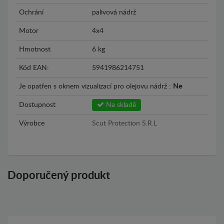
Ochrání
palivová nádrž
Motor
4x4
Hmotnost
6 kg
Kód EAN:
5941986214751
Je opatřen s oknem vizualizací pro olejovu nádrž :
Ne
Dostupnost
Na skladě
Výrobce
Scut Protection S.R.L
Doporučený produkt