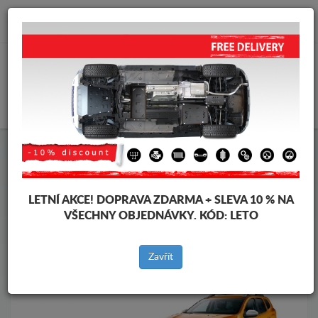
info@krytpodmotor.com
KOŠÍK
Kryt pod motor Dacia
Kryt pod motor Dacia Duster II
Značky vozidel
Značky
vozidel
LETNÍ AKCE!
DOPRAVA ZDARMA + SLEVA 10 % NA
VŠECHNY OBJEDNÁVKY. KÓD:
LETO
Zpět na produkty
Zavřít