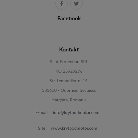
Facebook
Kontakt
Scut Protection SRL
RO 25929276
Str. Lemnarilor nr.14.
535600 - Odorheiu Secuiesc
Harghita, Romania
E-mail:
info@krytpodmotor.com
Site:
www.krytpodmotor.com