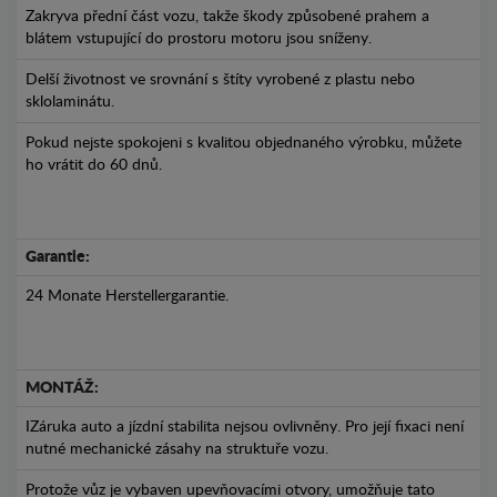
Zakryva přední část vozu, takže škody způsobené prahem a
blátem vstupující do prostoru motoru jsou sníženy.
Delší životnost ve srovnání s štíty vyrobené z plastu nebo
sklolaminátu.
Pokud nejste spokojeni s kvalitou objednaného výrobku, můžete
ho vrátit do 60 dnů.
Garantie:
24 Monate Herstellergarantie.
MONTÁŽ:
IZáruka auto a jízdní stabilita nejsou ovlivněny. Pro její fixaci není
nutné mechanické zásahy na struktuře vozu.
Protože vůz je vybaven upevňovacími otvory, umožňuje tato