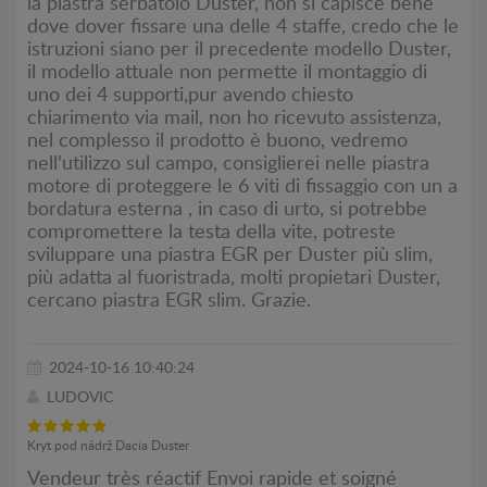
la piastra serbatoio Duster, non si capisce bene
dove dover fissare una delle 4 staffe, credo che le
istruzioni siano per il precedente modello Duster,
il modello attuale non permette il montaggio di
uno dei 4 supporti,pur avendo chiesto
chiarimento via mail, non ho ricevuto assistenza,
nel complesso il prodotto è buono, vedremo
nell'utilizzo sul campo, consiglierei nelle piastra
motore di proteggere le 6 viti di fissaggio con un a
bordatura esterna , in caso di urto, si potrebbe
compromettere la testa della vite, potreste
sviluppare una piastra EGR per Duster più slim,
più adatta al fuoristrada, molti propietari Duster,
cercano piastra EGR slim. Grazie.
2024-10-16 10:40:24
LUDOVIC
Kryt pod nádrž Dacia Duster
Vendeur très réactif Envoi rapide et soigné