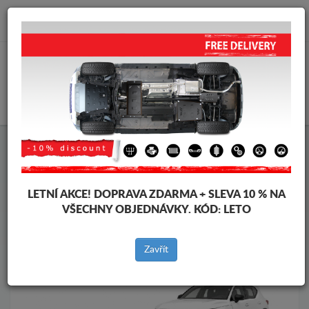
info@krytpodmotor.com
KOŠÍK
Kryt pod motor Volvo
Kryt pod motor Volvo XC40
Značky vozidel
Značky
vozidel
LETNÍ AKCE!
DOPRAVA ZDARMA + SLEVA 10 % NA
VŠECHNY OBJEDNÁVKY. KÓD:
LETO
Zpět na produkty
Zavřít