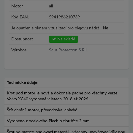
Motor
all
Kód EAN:
5941986210739
Je opatřen s oknem vizualizací pro olejovu nádrž :
Ne
Dostupnost
Na skladě
Výrobce
Scut Protection S.R.L
Technické údaje:
Kryt pod motor je nová a dokonale padne pro všechny verze
Volvo XC40 vyrobené v letech 2018 až 2026.
Štít chrání: motor, převodovka, chladič
Vyrobeno z ocelového Plech o tloušťce 2 mm.
Šrouby, matice, spojovací materiál - všechny upevňovací díly jsou