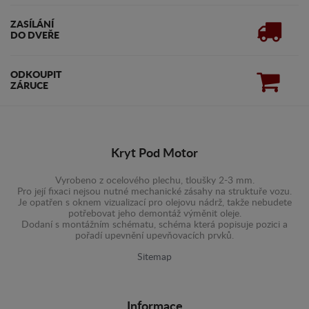
ZASÍLÁNÍ
DO DVEŘE
ODKOUPIT
ZÁRUCE
Kryt Pod Motor
Vyrobeno z ocelového plechu, tloušky 2-3 mm.
Pro její fixaci nejsou nutné mechanické zásahy na struktuře vozu.
Je opatřen s oknem vizualizací pro olejovu nádrž, takže nebudete
potřebovat jeho demontáž výměnit oleje.
Dodaní s montážním schématu, schéma která popisuje pozici a
pořadí upevnění upevňovacích prvků.
Sitemap
Informace