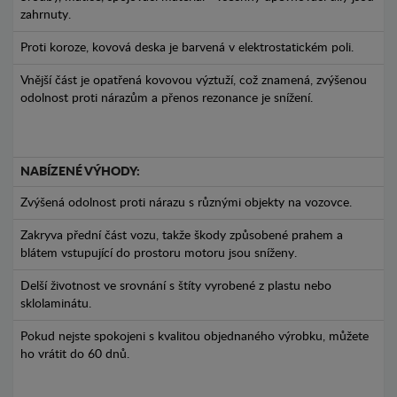
zahrnuty.
Proti koroze, kovová deska je barvená v elektrostatickém poli.
Vnější část je opatřená kovovou výztuží, což znamená, zvýšenou
odolnost proti nárazům a přenos rezonance je snížení.
NABÍZENÉ VÝHODY:
Zvýšená odolnost proti nárazu s různými objekty na vozovce.
Zakryva přední část vozu, takže škody způsobené prahem a
blátem vstupující do prostoru motoru jsou sníženy.
Delší životnost ve srovnání s štíty vyrobené z plastu nebo
sklolaminátu.
Pokud nejste spokojeni s kvalitou objednaného výrobku, můžete
ho vrátit do 60 dnů.