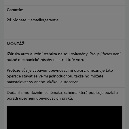
Garantie:
24 Monate Herstellergarantie.
MONTÁŽ:
IZáruka auto a jízdní stabilita nejsou ovlivněny. Pro její fixaci není
nutné mechanické zásahy na struktuře vozu.
Protože vůz je vybaven upevňovacími otvory, umožňuje tato
operace stávát se velmi jednoduchou, takže ho můžete
nainstalovat vy anebo jakékoli autoservis.
Dodaní s montážním schématu, schéma která popisuje pozici a
pořadí upevnění upevňovacích prvků.