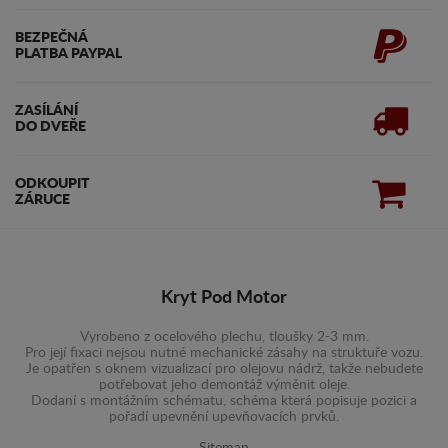
BEZPEČNÁ
PLATBA PAYPAL
ZASÍLÁNÍ
DO DVEŘE
ODKOUPIT
ZÁRUCE
Kryt Pod Motor
Vyrobeno z ocelového plechu, tloušky 2-3 mm.
Pro její fixaci nejsou nutné mechanické zásahy na struktuře vozu.
Je opatřen s oknem vizualizací pro olejovu nádrž, takže nebudete
potřebovat jeho demontáž výměnit oleje.
Dodaní s montážním schématu, schéma která popisuje pozici a
pořadí upevnění upevňovacích prvků.