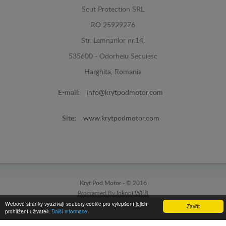
Scut Protection SRL
RO 25929276
Str. Lemnarilor nr.14.
535600 - Odorheiu Secuiesc
Harghita, Romania
E-mail:
info@krytpodmotor.com
Site:
www.krytpodmotor.com
Kryt Pod Motor -
© 2016
Programed By
lokopi WEB
Webové stránky využívají soubory cookie pro vylepšení jejich
Zavřít
prohlížení uživateli.
Další informace