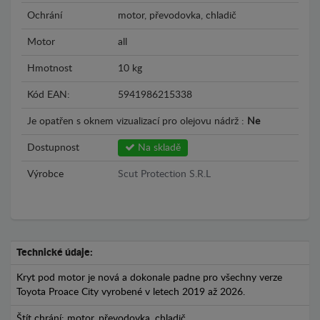
Ochrání
motor, převodovka, chladič
Motor
all
Hmotnost
10 kg
Kód EAN:
5941986215338
Je opatřen s oknem vizualizací pro olejovu nádrž :
Ne
Dostupnost
Na skladě
Výrobce
Scut Protection S.R.L
Technické údaje:
Kryt pod motor je nová a dokonale padne pro všechny verze
Toyota Proace City vyrobené v letech 2019 až 2026.
Štít chrání: motor, převodovka, chladič