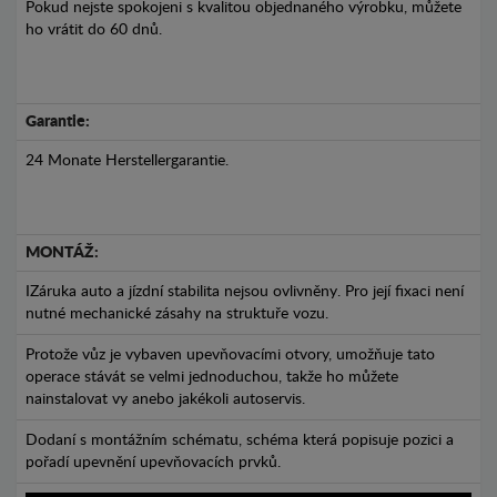
Pokud nejste spokojeni s kvalitou objednaného výrobku, můžete
ho vrátit do 60 dnů.
Garantie:
24 Monate Herstellergarantie.
MONTÁŽ:
IZáruka auto a jízdní stabilita nejsou ovlivněny. Pro její fixaci není
nutné mechanické zásahy na struktuře vozu.
Protože vůz je vybaven upevňovacími otvory, umožňuje tato
operace stávát se velmi jednoduchou, takže ho můžete
nainstalovat vy anebo jakékoli autoservis.
Dodaní s montážním schématu, schéma která popisuje pozici a
pořadí upevnění upevňovacích prvků.