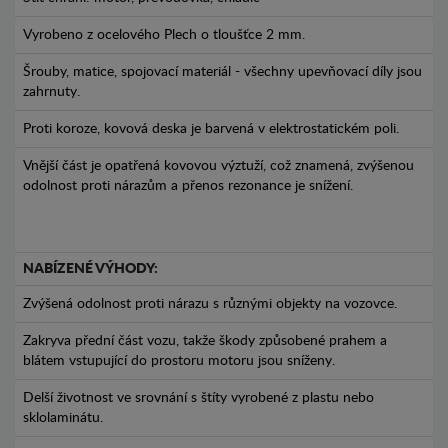
Vyrobeno z ocelového Plech o tloušťce 2 mm.
Šrouby, matice, spojovací materiál - všechny upevňovací díly jsou
zahrnuty.
Proti koroze, kovová deska je barvená v elektrostatickém poli.
Vnější část je opatřená kovovou výztuží, což znamená, zvýšenou
odolnost proti nárazům a přenos rezonance je snížení.
NABÍZENÉ VÝHODY:
Zvýšená odolnost proti nárazu s různými objekty na vozovce.
Zakryva přední část vozu, takže škody způsobené prahem a
blátem vstupující do prostoru motoru jsou sníženy.
Delší životnost ve srovnání s štíty vyrobené z plastu nebo
sklolaminátu.