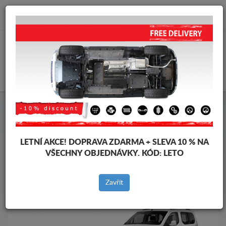
info@krytpodmotor.com
KOŠÍK
Kryt pod motor Toyota
Kryt pod motor Toyota Proace
Značky vozidel
Značky
vozidel
LETNÍ AKCE!
DOPRAVA ZDARMA + SLEVA 10 % NA
VŠECHNY OBJEDNÁVKY. KÓD:
LETO
Zpět na produkty
Zavřít